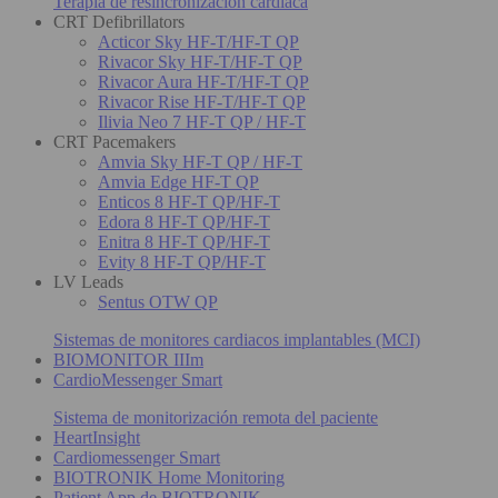
Terapia de resincronización cardiaca
CRT Defibrillators
Acticor Sky HF-T/HF-T QP
Rivacor Sky HF-T/HF-T QP
Rivacor Aura HF-T/HF-T QP
Rivacor Rise HF-T/HF-T QP
Ilivia Neo 7 HF-T QP / HF-T
CRT Pacemakers
Amvia Sky HF-T QP / HF-T
Amvia Edge HF-T QP
Enticos 8 HF-T QP/HF-T
Edora 8 HF-T QP/HF-T
Enitra 8 HF-T QP/HF-T
Evity 8 HF-T QP/HF-T
LV Leads
Sentus OTW QP
Sistemas de monitores cardiacos implantables (MCI)
BIOMONITOR IIIm
CardioMessenger Smart
Sistema de monitorización remota del paciente
HeartInsight
Cardiomessenger Smart
BIOTRONIK Home Monitoring
Patient App de BIOTRONIK