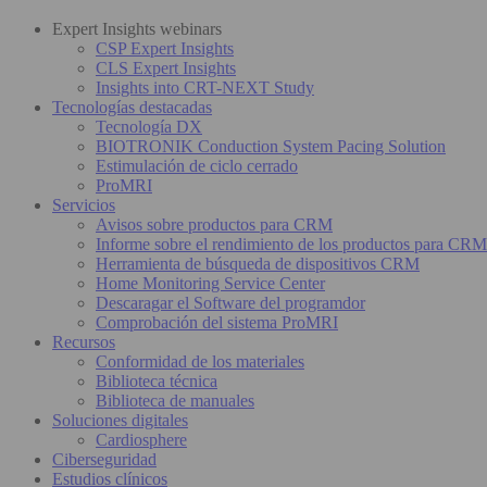
Expert Insights webinars
CSP Expert Insights
CLS Expert Insights
Insights into CRT-NEXT Study
Tecnologías destacadas
Tecnología DX
BIOTRONIK Conduction System Pacing Solution
Estimulación de ciclo cerrado
ProMRI
Servicios
Avisos sobre productos para CRM
Informe sobre el rendimiento de los productos para CRM
Herramienta de búsqueda de dispositivos CRM
Home Monitoring Service Center
Descaragar el Software del programdor
Comprobación del sistema ProMRI
Recursos
Conformidad de los materiales
Biblioteca técnica
Biblioteca de manuales
Soluciones digitales
Cardiosphere
Ciberseguridad
Estudios clínicos