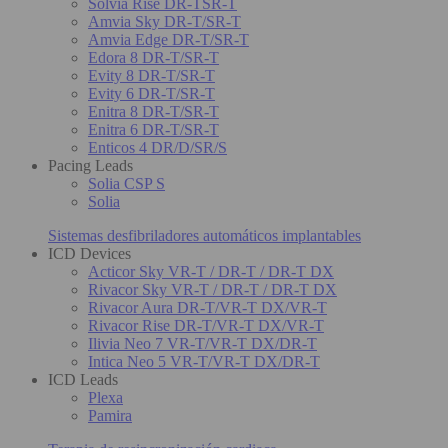
Solvia Rise DR-TSR-T
Amvia Sky DR-T/SR-T
Amvia Edge DR-T/SR-T
Edora 8 DR-T/SR-T
Evity 8 DR-T/SR-T
Evity 6 DR-T/SR-T
Enitra 8 DR-T/SR-T
Enitra 6 DR-T/SR-T
Enticos 4 DR/D/SR/S
Pacing Leads
Solia CSP S
Solia
Sistemas desfibriladores automáticos implantables
ICD Devices
Acticor Sky VR-T / DR-T / DR-T DX
Rivacor Sky VR-T / DR-T / DR-T DX
Rivacor Aura DR-T/VR-T DX/VR-T
Rivacor Rise DR-T/VR-T DX/VR-T
Ilivia Neo 7 VR-T/VR-T DX/DR-T
Intica Neo 5 VR-T/VR-T DX/DR-T
ICD Leads
Plexa
Pamira