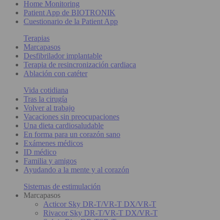
Home Monitoring
Patient App de BIOTRONIK
Cuestionario de la Patient App
Terapias
Marcapasos
Desfibrilador implantable
Terapia de resincronización cardiaca
Ablación con catéter
Vida cotidiana
Tras la cirugía
Volver al trabajo
Vacaciones sin preocupaciones
Una dieta cardiosaludable
En forma para un corazón sano
Exámenes médicos
ID médico
Familia y amigos
Ayudando a la mente y al corazón
Sistemas de estimulación
Marcapasos
Acticor Sky DR-T/VR-T DX/VR-T
Rivacor Sky DR-T/VR-T DX/VR-T