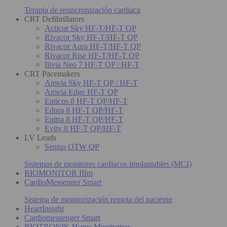
Terapia de resincronización cardiaca
CRT Defibrillators
Acticor Sky HF-T/HF-T QP
Rivacor Sky HF-T/HF-T QP
Rivacor Aura HF-T/HF-T QP
Rivacor Rise HF-T/HF-T QP
Ilivia Neo 7 HF-T QP / HF-T
CRT Pacemakers
Amvia Sky HF-T QP / HF-T
Amvia Edge HF-T QP
Enticos 8 HF-T QP/HF-T
Edora 8 HF-T QP/HF-T
Enitra 8 HF-T QP/HF-T
Evity 8 HF-T QP/HF-T
LV Leads
Sentus OTW QP
Sistemas de monitores cardiacos implantables (MCI)
BIOMONITOR IIIm
CardioMessenger Smart
Sistema de monitorización remota del paciente
HeartInsight
Cardiomessenger Smart
BIOTRONIK Home Monitoring