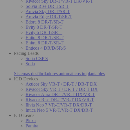
Rivacor Sky DR-T/VR-T DX/VR-T
Solvia Rise DR-TSR-T
Amvia Sky DR-T/SR-T
Amvia Edge DR-T/SR-T
Edora 8 DR-T/SR-T
Evity 8 DR-T/SR-T
Evity 6 DR-T/SR-T
Enitra 8 DR-T/SR-T
Enitra 6 DR-T/SR-T
Enticos 4 DR/D/SR/S
Pacing Leads
Solia CSP S
Solia
Sistemas desfibriladores automáticos implantables
ICD Devices
Acticor Sky VR-T / DR-T / DR-T DX
Rivacor Sky VR-T / DR-T / DR-T DX
Rivacor Aura DR-T/VR-T DX/VR-T
Rivacor Rise DR-T/VR-T DX/VR-T
Ilivia Neo 7 VR-T/VR-T DX/DR-T
Intica Neo 5 VR-T/VR-T DX/DR-T
ICD Leads
Plexa
Pamira