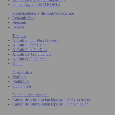
Patient App de BIOTRONIK
Programadores y dispositivos externos
Renamic Neo
Renamic
Reocor
Terapias
AlCath Flutter Flux G eXtra
AlCath Flutter LT G
AlCath Flux G eXtra
AlCath LT G FullCircle
AlCath G FullCircle
Qiona
Diagnóstico
ViaCath
MultiCath
Qubic Stim
Estimulación temporal
Catéter de estimulación bipolar 5 F™ con balón
Catéter de estimulación bipolar 5 F™ sin balón