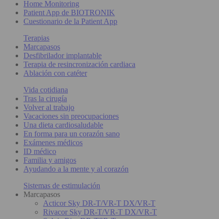
Home Monitoring
Patient App de BIOTRONIK
Cuestionario de la Patient App
Terapias
Marcapasos
Desfibrilador implantable
Terapia de resincronización cardiaca
Ablación con catéter
Vida cotidiana
Tras la cirugía
Volver al trabajo
Vacaciones sin preocupaciones
Una dieta cardiosaludable
En forma para un corazón sano
Exámenes médicos
ID médico
Familia y amigos
Ayudando a la mente y al corazón
Sistemas de estimulación
Marcapasos
Acticor Sky DR-T/VR-T DX/VR-T
Rivacor Sky DR-T/VR-T DX/VR-T