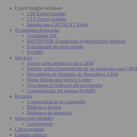
Expert Insights webinars
CSP Expert Insights
CLS Expert Insights
Insights into CRT-NEXT Study
Tecnologías destacadas
Tecnología DX
BIOTRONIK Conduction System Pacing Solution
Estimulación de ciclo cerrado
ProMRI
Servicios
Avisos sobre productos para CRM
Informe sobre el rendimiento de los productos para CRM
Herramienta de búsqueda de dispositivos CRM
Home Monitoring Service Center
Descaragar el Software del programdor
Comprobación del sistema ProMRI
Recursos
Conformidad de los materiales
Biblioteca técnica
Biblioteca de manuales
Soluciones digitales
Cardiosphere
Ciberseguridad
Estudios clínicos