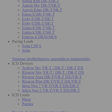
Solvia Rise DR-TSR-T
Amvia Sky DR-T/SR-T
Amvia Edge DR-T/SR-T
Edora 8 DR-T/SR-T
Evity 8 DR-T/SR-T
Evity 6 DR-T/SR-T
Enitra 8 DR-T/SR-T
Enitra 6 DR-T/SR-T
Enticos 4 DR/D/SR/S
Pacing Leads
Solia CSP S
Solia
Sistemas desfibriladores automáticos implantables
ICD Devices
Acticor Sky VR-T / DR-T / DR-T DX
Rivacor Sky VR-T / DR-T / DR-T DX
Rivacor Aura DR-T/VR-T DX/VR-T
Rivacor Rise DR-T/VR-T DX/VR-T
Ilivia Neo 7 VR-T/VR-T DX/DR-T
Intica Neo 5 VR-T/VR-T DX/DR-T
ICD Leads
Plexa
Pamira