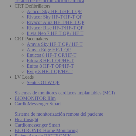
Terapia de resincronización cardiaca
CRT Defibrillators
Acticor Sky HF-T/HF-T QP
Rivacor Sky HF-T/HF-T QP
Rivacor Aura HF-T/HF-T QP
Rivacor Rise HF-T/HF-T QP
Ilivia Neo 7 HF-T QP / HF-T
CRT Pacemakers
Amvia Sky HF-T QP / HF-T
Amvia Edge HF-T QP
Enticos 8 HF-T QP/HF-T
Edora 8 HF-T QP/HF-T
Enitra 8 HF-T QP/HF-T
Evity 8 HF-T QP/HF-T
LV Leads
Sentus OTW QP
Sistemas de monitores cardiacos implantables (MCI)
BIOMONITOR IIIm
CardioMessenger Smart
Sistema de monitorización remota del paciente
HeartInsight
Cardiomessenger Smart
BIOTRONIK Home Monitoring
Patient App de BIOTRONIK