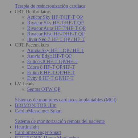
Terapia de resincronización cardiaca
CRT Defibrillators
Acticor Sky HF-T/HF-T QP
Rivacor Sky HF-T/HF-T QP
Rivacor Aura HF-T/HF-T QP
Rivacor Rise HF-T/HF-T QP
Ilivia Neo 7 HF-T QP / HF-T
CRT Pacemakers
Amvia Sky HF-T QP / HF-T
Amvia Edge HF-T QP
Enticos 8 HF-T QP/HF-T
Edora 8 HF-T QP/HF-T
Enitra 8 HF-T QP/HF-T
Evity 8 HF-T QP/HF-T
LV Leads
Sentus OTW QP
Sistemas de monitores cardiacos implantables (MCI)
BIOMONITOR IIIm
CardioMessenger Smart
Sistema de monitorización remota del paciente
HeartInsight
Cardiomessenger Smart
BIOTRONIK Home Monitoring