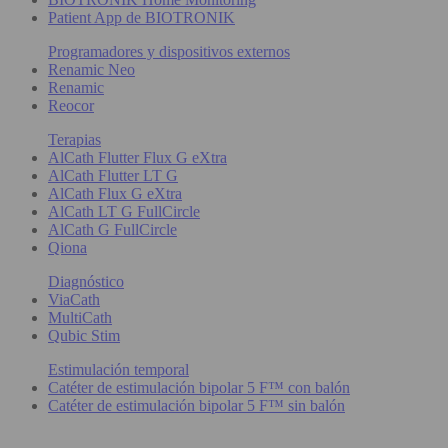
Patient App de BIOTRONIK
Programadores y dispositivos externos
Renamic Neo
Renamic
Reocor
Terapias
AlCath Flutter Flux G eXtra
AlCath Flutter LT G
AlCath Flux G eXtra
AlCath LT G FullCircle
AlCath G FullCircle
Qiona
Diagnóstico
ViaCath
MultiCath
Qubic Stim
Estimulación temporal
Catéter de estimulación bipolar 5 F™ con balón
Catéter de estimulación bipolar 5 F™ sin balón