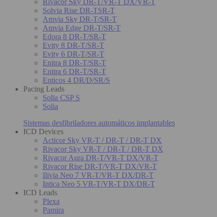
Rivacor Sky DR-T/VR-T DX/VR-T
Solvia Rise DR-TSR-T
Amvia Sky DR-T/SR-T
Amvia Edge DR-T/SR-T
Edora 8 DR-T/SR-T
Evity 8 DR-T/SR-T
Evity 6 DR-T/SR-T
Enitra 8 DR-T/SR-T
Enitra 6 DR-T/SR-T
Enticos 4 DR/D/SR/S
Pacing Leads
Solia CSP S
Solia
Sistemas desfibriladores automáticos implantables
ICD Devices
Acticor Sky VR-T / DR-T / DR-T DX
Rivacor Sky VR-T / DR-T / DR-T DX
Rivacor Aura DR-T/VR-T DX/VR-T
Rivacor Rise DR-T/VR-T DX/VR-T
Ilivia Neo 7 VR-T/VR-T DX/DR-T
Intica Neo 5 VR-T/VR-T DX/DR-T
ICD Leads
Plexa
Pamira