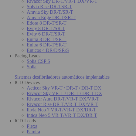
Rivacor Sky DR-T/VR-T DX/VR-T
Solvia Rise DR-TSR-T
Amvia Sky DR-T/SR-T
Amvia Edge DR-T/SR-T
Edora 8 DR-T/SR-T
Evity 8 DR-T/SR-T
Evity 6 DR-T/SR-T
Enitra 8 DR-T/SR-T
Enitra 6 DR-T/SR-T
Enticos 4 DR/D/SR/S
Pacing Leads
Solia CSP S
Solia
Sistemas desfibriladores automáticos implantables
ICD Devices
Acticor Sky VR-T / DR-T / DR-T DX
Rivacor Sky VR-T / DR-T / DR-T DX
Rivacor Aura DR-T/VR-T DX/VR-T
Rivacor Rise DR-T/VR-T DX/VR-T
Ilivia Neo 7 VR-T/VR-T DX/DR-T
Intica Neo 5 VR-T/VR-T DX/DR-T
ICD Leads
Plexa
Pamira