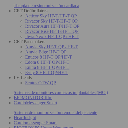
Terapia de resincronización cardiaca
CRT Defibrillators
Acticor Sky HF-T/HF-T QP
Rivacor Sky HF-T/HF-T QP
Rivacor Aura HF-T/HF-T QP
Rivacor Rise HF-T/HF-T QP
Ilivia Neo 7 HF-T QP / HF-T
CRT Pacemakers
Amvia Sky HF-T QP / HF-T
Amvia Edge HF-T QP
Enticos 8 HF-T QP/HF-T
Edora 8 HF-T QP/HF-T
Enitra 8 HF-T QP/HF-T
Evity 8 HF-T QP/HF-T
LV Leads
Sentus OTW QP
Sistemas de monitores cardiacos implantables (MCI)
BIOMONITOR IIIm
CardioMessenger Smart
Sistema de monitorización remota del paciente
HeartInsight
Cardiomessenger Smart
BIOTRONIK Home Monitoring