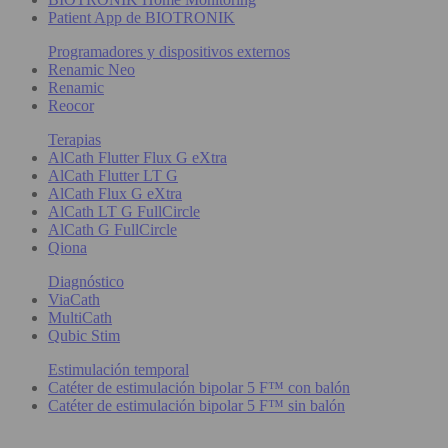
Patient App de BIOTRONIK
Programadores y dispositivos externos
Renamic Neo
Renamic
Reocor
Terapias
AlCath Flutter Flux G eXtra
AlCath Flutter LT G
AlCath Flux G eXtra
AlCath LT G FullCircle
AlCath G FullCircle
Qiona
Diagnóstico
ViaCath
MultiCath
Qubic Stim
Estimulación temporal
Catéter de estimulación bipolar 5 F™ con balón
Catéter de estimulación bipolar 5 F™ sin balón