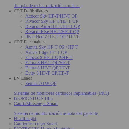
Terapia de resincronización cardiaca
CRT Defibrillators
Acticor Sky HF-T/HF-T QP
Rivacor Sky HF-T/HF-T QP
Rivacor Aura HF-T/HF-T QP
Rivacor Rise HF-T/HF-T QP
Ilivia Neo 7 HF-T QP / HF-T
CRT Pacemakers
Amvia Sky HF-T QP / HF-T
Amvia Edge HF-T QP
Enticos 8 HF-T QP/HF-T
Edora 8 HF-T QP/HF-T
Enitra 8 HF-T QP/HF-T
Evity 8 HF-T QP/HF-T
LV Leads
Sentus OTW QP
Sistemas de monitores cardiacos implantables (MCI)
BIOMONITOR IIIm
CardioMessenger Smart
Sistema de monitorización remota del paciente
HeartInsight
Cardiomessenger Smart
BIOTRONIK Home Monitoring