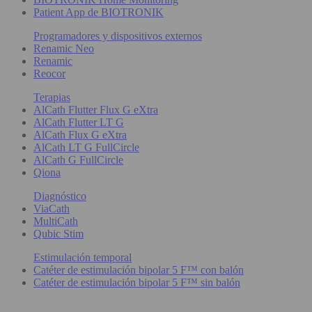
Patient App de BIOTRONIK
Programadores y dispositivos externos
Renamic Neo
Renamic
Reocor
Terapias
AlCath Flutter Flux G eXtra
AlCath Flutter LT G
AlCath Flux G eXtra
AlCath LT G FullCircle
AlCath G FullCircle
Qiona
Diagnóstico
ViaCath
MultiCath
Qubic Stim
Estimulación temporal
Catéter de estimulación bipolar 5 F™ con balón
Catéter de estimulación bipolar 5 F™ sin balón