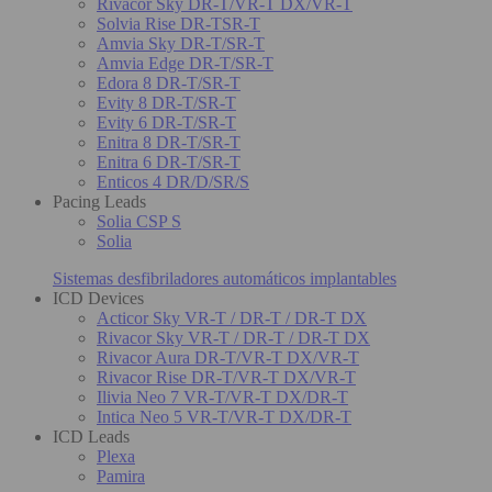
Rivacor Sky DR-T/VR-T DX/VR-T
Solvia Rise DR-TSR-T
Amvia Sky DR-T/SR-T
Amvia Edge DR-T/SR-T
Edora 8 DR-T/SR-T
Evity 8 DR-T/SR-T
Evity 6 DR-T/SR-T
Enitra 8 DR-T/SR-T
Enitra 6 DR-T/SR-T
Enticos 4 DR/D/SR/S
Pacing Leads
Solia CSP S
Solia
Sistemas desfibriladores automáticos implantables
ICD Devices
Acticor Sky VR-T / DR-T / DR-T DX
Rivacor Sky VR-T / DR-T / DR-T DX
Rivacor Aura DR-T/VR-T DX/VR-T
Rivacor Rise DR-T/VR-T DX/VR-T
Ilivia Neo 7 VR-T/VR-T DX/DR-T
Intica Neo 5 VR-T/VR-T DX/DR-T
ICD Leads
Plexa
Pamira