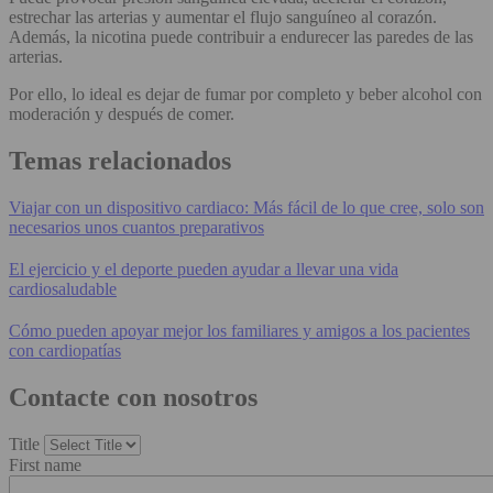
estrechar las arterias y aumentar el flujo sanguíneo al corazón.
Además, la nicotina puede contribuir a endurecer las paredes de las
arterias.
Por ello, lo ideal es dejar de fumar por completo y beber alcohol con
moderación y después de comer.
Temas relacionados
Viajar con un dispositivo cardiaco: Más fácil de lo que cree, solo son
necesarios unos cuantos preparativos
El ejercicio y el deporte pueden ayudar a llevar una vida
cardiosaludable
Cómo pueden apoyar mejor los familiares y amigos a los pacientes
con cardiopatías
Contacte con nosotros
Title
First name