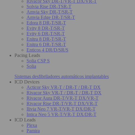
Rivacor Sky DR-T/VR-T DX/VR-T
Solvia Rise DR-TSR-T
Amvia Sky DR-T/SR-T
Amvia Edge DR-T/SR-T
Edora 8 DR-T/SR-T
Evity 8 DR-T/SR-T
Evity 6 DR-T/SR-T
Enitra 8 DR-T/SR-T
Enitra 6 DR-T/SR-T
Enticos 4 DR/D/SR/S
Pacing Leads
Solia CSP S
Solia
Sistemas desfibriladores automáticos implantables
ICD Devices
Acticor Sky VR-T / DR-T / DR-T DX
Rivacor Sky VR-T / DR-T / DR-T DX
Rivacor Aura DR-T/VR-T DX/VR-T
Rivacor Rise DR-T/VR-T DX/VR-T
Ilivia Neo 7 VR-T/VR-T DX/DR-T
Intica Neo 5 VR-T/VR-T DX/DR-T
ICD Leads
Plexa
Pamira