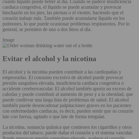
cuánto líquido puede beber al día. Cuando se padece insuficiencia
cardiaca congestiva, el líquido se puede acumular y provocar
hinchazón en los pies, las piernas o el vientre, haciendo que el
corazón trabaje más. También puede acumularse líquido en los
pulmones, lo que puede ocasionar problemas respiratorios. Por lo
general, se permiten de uno a dos litros al día.
Image
Evitar el alcohol y la nicotina
El alcohol y la nicotina pueden contribuir a las cardiopatías y
empeorarlas. El consumo excesivo de alcohol puede provocar
presión sanguínea elevada, insuficiencia cardiaca congestiva o
accidente cerebrovascular. El alcohol también aporta un exceso de
calorías y puede contribuir al aumento de peso y a la obesidad, que
puede conllevar una larga lista de problemas de salud. El alcohol
también puede desencadenar palpitaciones graves en los pacientes
con enfermedades cardiacas, es decir, pueden sentir que su corazón
late con fuerza, agitado o que late de forma irregular.
La nicotina, sustancia química que contienen los cigarrillos y otros
productos del tabaco, puede dañar el corazón y el sistema vascular.
Puede provocar presión sanguínea elevada, acelerar el corazón,