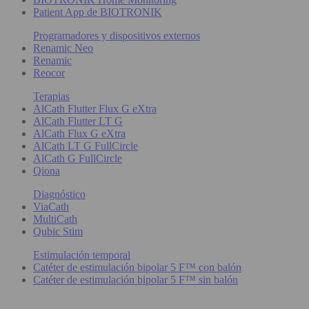
Patient App de BIOTRONIK
Programadores y dispositivos externos
Renamic Neo
Renamic
Reocor
Terapias
AlCath Flutter Flux G eXtra
AlCath Flutter LT G
AlCath Flux G eXtra
AlCath LT G FullCircle
AlCath G FullCircle
Qiona
Diagnóstico
ViaCath
MultiCath
Qubic Stim
Estimulación temporal
Catéter de estimulación bipolar 5 F™ con balón
Catéter de estimulación bipolar 5 F™ sin balón