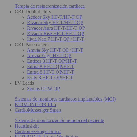
Terapia de resincronización cardiaca
CRT Defibrillators
Acticor Sky HF-T/HF-T QP
Rivacor Sky HF-T/HF-T QP
Rivacor Aura HF-T/HF-T QP
Rivacor Rise HF-T/HF-T QP
Ilivia Neo 7 HF-T QP / HF-T
CRT Pacemakers
Amvia Sky HF-T QP / HF-T
Amvia Edge HF-T QP
Enticos 8 HF-T QP/HF-T
Edora 8 HF-T QP/HF-T
Enitra 8 HF-T QP/HF-T
Evity 8 HF-T QP/HF-T
LV Leads
Sentus OTW QP
Sistemas de monitores cardiacos implantables (MCI)
BIOMONITOR IIIm
CardioMessenger Smart
Sistema de monitorización remota del paciente
HeartInsight
Cardiomessenger Smart
BIOTRONIK Home Monitoring