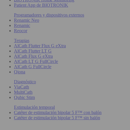
Patient App de BIOTRONIK
Programadores y dispositivos externos
Renamic Neo
Renamic
Reocor
Terapias
AlCath Flutter Flux G eXtra
AlCath Flutter LT G
AlCath Flux G eXtra
AlCath LT G FullCircle
AlCath G FullCircle
Qiona
Diagnóstico
ViaCath
MultiCath
Qubic Stim
Estimulación temporal
Catéter de estimulación bipolar 5 F™ con balón
Catéter de estimulación bipolar 5 F™ sin balón