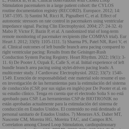
L, Pollock B, et al. Clinical observations with Closed Loop
Stimulation pacemakers in a large patient cohort: the CYLOS
routine documentation registry (RECORD). Europace. 2012; 14:
1587-1595. 3) Santini M, Ricci R, Pignalberi C, et al. Effect of
autonomic stressors on rate control in pacemakers using ventricular
impedance signal. Pacing Clin Electrophysiol. 2004; 27: 24-32. 4)
Mabo P, Victor F, Bazin P, et al. A randomized trial of long-term
remote monitoring of pacemaker recipients (the COMPAS trial). Eur
Heart J. 2012; 33(9): 1105-1111. 5) Sharma PS, Patel NR, Ravi V, et
al. Clinical outcomes of left bundle branch area pacing compared to
right ventricular pacing: Results from the Geisinger-Rush
Conduction System Pacing Registry. Heart Rhythm. 2022; 19(1): 3-
11. 6) De Pooter J, Ozpak E, Calle S, et al. Initial experience of left
bundle branch area pacing using stylet-driven pacing leads: A
multicenter study. J Cardiovasc Electrophysiol. 2022; 33(7): 1540-
1549. Exención de responsabilidad: este material solo resume el uso
en investigación de las herramientas para la estimulación del sistema
de conducción (CSP, por sus siglas en inglés) por De Pooter et al. en
su estudio clínico. Tenga en cuenta que el electrodo Solia S no está
aprobado para CSP. Las herramientas CSP de BIOTRONIK no
están aprobadas actualmente para la estimulación del sistema de
conducción en Estados Unidos. El contenido no está destinado al
personal sanitario de Estados Unidos. 7) Menezes AS, Daher MT,
Nascente CM, Moreira HG, Moreira TAC, and Campos RN.
Correlation among Closed Loop Stimulation, cardiopulmonary