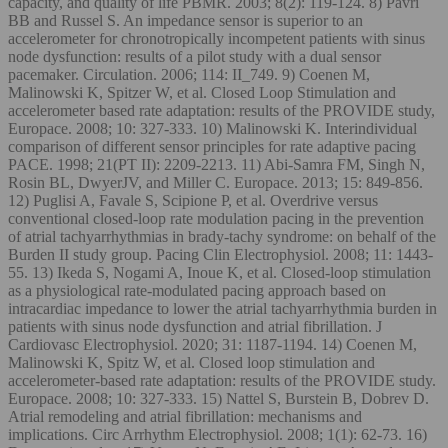
capacity, and quality of life PBMR. 2003; 8(2): 119-124. 8) Pavri
BB and Russel S. An impedance sensor is superior to an
accelerometer for chronotropically incompetent patients with sinus
node dysfunction: results of a pilot study with a dual sensor
pacemaker. Circulation. 2006; 114: II_749. 9) Coenen M,
Malinowski K, Spitzer W, et al. Closed Loop Stimulation and
accelerometer based rate adaptation: results of the PROVIDE study,
Europace. 2008; 10: 327-333. 10) Malinowski K. Interindividual
comparison of different sensor principles for rate adaptive pacing
PACE. 1998; 21(PT II): 2209-2213. 11) Abi-Samra FM, Singh N,
Rosin BL, DwyerJV, and Miller C. Europace. 2013; 15: 849-856.
12) Puglisi A, Favale S, Scipione P, et al. Overdrive versus
conventional closed-loop rate modulation pacing in the prevention
of atrial tachyarrhythmias in brady-tachy syndrome: on behalf of the
Burden II study group. Pacing Clin Electrophysiol. 2008; 11: 1443-
55. 13) Ikeda S, Nogami A, Inoue K, et al. Closed‐loop stimulation
as a physiological rate‐modulated pacing approach based on
intracardiac impedance to lower the atrial tachyarrhythmia burden in
patients with sinus node dysfunction and atrial fibrillation. J
Cardiovasc Electrophysiol. 2020; 31: 1187-1194. 14) Coenen M,
Malinowski K, Spitz W, et al. Closed loop stimulation and
accelerometer-based rate adaptation: results of the PROVIDE study.
Europace. 2008; 10: 327-333. 15) Nattel S, Burstein B, Dobrev D.
Atrial remodeling and atrial fibrillation: mechanisms and
implications. Circ Arrhythm Electrophysiol. 2008; 1(1): 62-73. 16)