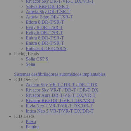
Rivacor Sky DR-T/VR-T DX/VR-T
Solvia Rise DR-TSR-T
Amvia Sky DR-T/SR-T
Amvia Edge DR-T/SR-T
Edora 8 DR-T/SR-T
Evity 8 DR-T/SR-T
Evity 6 DR-T/SR-T
Enitra 8 DR-T/SR-T
Enitra 6 DR-T/SR-T
Enticos 4 DR/D/SR/S
Pacing Leads
Solia CSP S
Solia
Sistemas desfibriladores automáticos implantables
ICD Devices
Acticor Sky VR-T / DR-T / DR-T DX
Rivacor Sky VR-T / DR-T / DR-T DX
Rivacor Aura DR-T/VR-T DX/VR-T
Rivacor Rise DR-T/VR-T DX/VR-T
Ilivia Neo 7 VR-T/VR-T DX/DR-T
Intica Neo 5 VR-T/VR-T DX/DR-T
ICD Leads
Plexa
Pamira