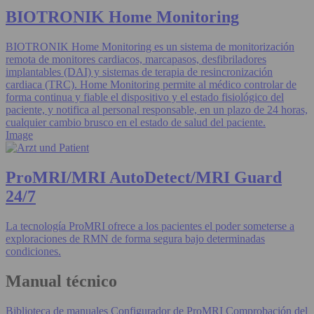
BIOTRONIK Home Monitoring
BIOTRONIK Home Monitoring es un sistema de monitorización
remota de monitores cardiacos, marcapasos, desfibriladores
implantables (DAI) y sistemas de terapia de resincronización
cardiaca (TRC). Home Monitoring permite al médico controlar de
forma continua y fiable el dispositivo y el estado fisiológico del
paciente, y notifica al personal responsable, en un plazo de 24 horas,
cualquier cambio brusco en el estado de salud del paciente.
Image
ProMRI/MRI AutoDetect/MRI Guard
24/7
La tecnología ProMRI ofrece a los pacientes el poder someterse a
exploraciones de RMN de forma segura bajo determinadas
condiciones.
Manual técnico
Biblioteca de manuales
Configurador de ProMRI
Comprobación del