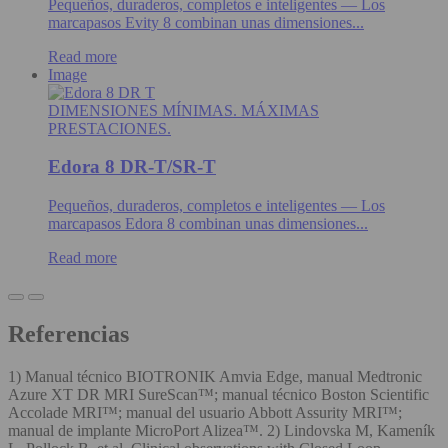
Pequeños, duraderos, completos e inteligentes — Los
marcapasos Evity 8 combinan unas dimensiones...
Read more
Image
DIMENSIONES MÍNIMAS. MÁXIMAS
PRESTACIONES.
Edora 8 DR-T/SR-T
Pequeños, duraderos, completos e inteligentes — Los
marcapasos Edora 8 combinan unas dimensiones...
Read more
Referencias
1) Manual técnico BIOTRONIK Amvia Edge, manual Medtronic
Azure XT DR MRI SureScan™; manual técnico Boston Scientific
Accolade MRI™; manual del usuario Abbott Assurity MRI™;
manual de implante MicroPort Alizea™. 2) Lindovska M, Kameník