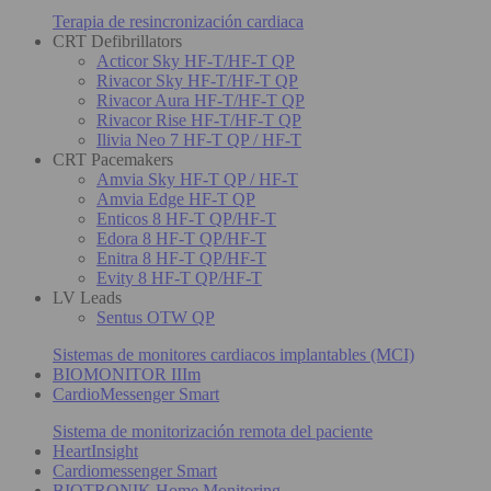
Terapia de resincronización cardiaca
CRT Defibrillators
Acticor Sky HF-T/HF-T QP
Rivacor Sky HF-T/HF-T QP
Rivacor Aura HF-T/HF-T QP
Rivacor Rise HF-T/HF-T QP
Ilivia Neo 7 HF-T QP / HF-T
CRT Pacemakers
Amvia Sky HF-T QP / HF-T
Amvia Edge HF-T QP
Enticos 8 HF-T QP/HF-T
Edora 8 HF-T QP/HF-T
Enitra 8 HF-T QP/HF-T
Evity 8 HF-T QP/HF-T
LV Leads
Sentus OTW QP
Sistemas de monitores cardiacos implantables (MCI)
BIOMONITOR IIIm
CardioMessenger Smart
Sistema de monitorización remota del paciente
HeartInsight
Cardiomessenger Smart
BIOTRONIK Home Monitoring