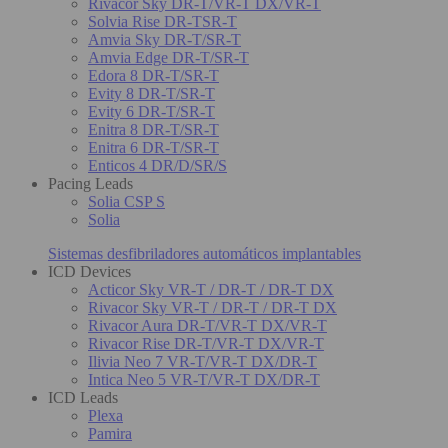
Rivacor Sky DR-T/VR-T DX/VR-T
Solvia Rise DR-TSR-T
Amvia Sky DR-T/SR-T
Amvia Edge DR-T/SR-T
Edora 8 DR-T/SR-T
Evity 8 DR-T/SR-T
Evity 6 DR-T/SR-T
Enitra 8 DR-T/SR-T
Enitra 6 DR-T/SR-T
Enticos 4 DR/D/SR/S
Pacing Leads
Solia CSP S
Solia
Sistemas desfibriladores automáticos implantables
ICD Devices
Acticor Sky VR-T / DR-T / DR-T DX
Rivacor Sky VR-T / DR-T / DR-T DX
Rivacor Aura DR-T/VR-T DX/VR-T
Rivacor Rise DR-T/VR-T DX/VR-T
Ilivia Neo 7 VR-T/VR-T DX/DR-T
Intica Neo 5 VR-T/VR-T DX/DR-T
ICD Leads
Plexa
Pamira