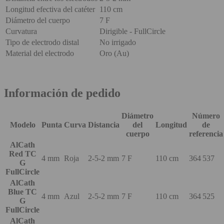
Longitud efectiva del catéter
110 cm
Diámetro del cuerpo
7 F
Curvatura
Dirigible - FullCircle
Tipo de electrodo distal
No irrigado
Material del electrodo
Oro (Au)
Información de pedido
Diámetro
Número
Modelo
Punta
Curva
Distancia
del
Longitud
de
cuerpo
referencia
AlCath
Red TC
4 mm
Roja
2-5-2 mm
7 F
110 cm
364 537
G
FullCircle
AlCath
Blue TC
4 mm
Azul
2-5-2 mm
7 F
110 cm
364 525
G
FullCircle
AlCath