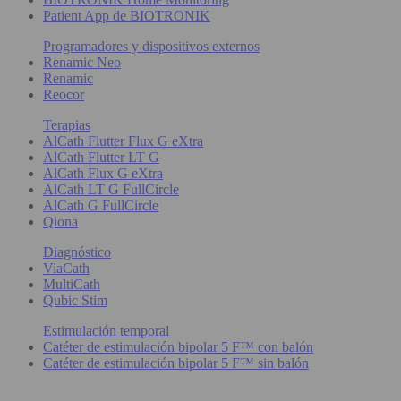
Patient App de BIOTRONIK
Programadores y dispositivos externos
Renamic Neo
Renamic
Reocor
Terapias
AlCath Flutter Flux G eXtra
AlCath Flutter LT G
AlCath Flux G eXtra
AlCath LT G FullCircle
AlCath G FullCircle
Qiona
Diagnóstico
ViaCath
MultiCath
Qubic Stim
Estimulación temporal
Catéter de estimulación bipolar 5 F™ con balón
Catéter de estimulación bipolar 5 F™ sin balón