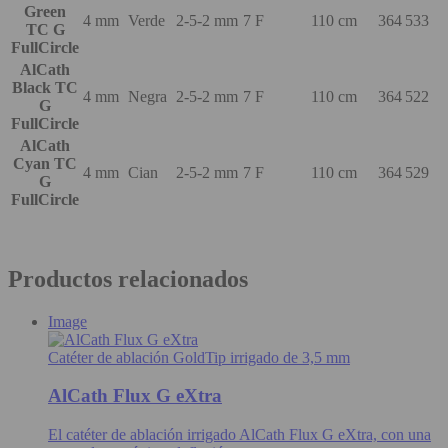
Green
4 mm
Verde
2-5-2 mm
7 F
110 cm
364 533
TC G
FullCircle
AlCath
Black TC
4 mm
Negra
2-5-2 mm
7 F
110 cm
364 522
G
FullCircle
AlCath
Cyan TC
4 mm
Cian
2-5-2 mm
7 F
110 cm
364 529
G
FullCircle
Productos relacionados
Image
Catéter de ablación GoldTip irrigado de 3,5 mm
AlCath Flux G eXtra
El catéter de ablación irrigado AlCath Flux G eXtra, con una