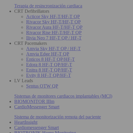
Terapia de resincronización cardiaca
CRT Defibrillators
Acticor Sky HF-T/HF-T QP
Rivacor Sky HF-T/HF-T QP
Rivacor Aura HF-T/HF-T QP
Rivacor Rise HF-T/HF-T QP
Ilivia Neo 7 HF-T QP / HF-T
CRT Pacemakers
Amvia Sky HF-T QP / HF-T
Amvia Edge HF-T QP
Enticos 8 HF-T QP/HF-T
Edora 8 HF-T QP/HF-T
Enitra 8 HF-T QP/HF-T
Evity 8 HF-T QP/HF-T
LV Leads
Sentus OTW QP
Sistemas de monitores cardiacos implantables (MCI)
BIOMONITOR IIIm
CardioMessenger Smart
Sistema de monitorización remota del paciente
HeartInsight
Cardiomessenger Smart
BIOTRONIK Home Monitoring