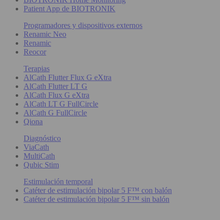
Patient App de BIOTRONIK
Programadores y dispositivos externos
Renamic Neo
Renamic
Reocor
Terapias
AlCath Flutter Flux G eXtra
AlCath Flutter LT G
AlCath Flux G eXtra
AlCath LT G FullCircle
AlCath G FullCircle
Qiona
Diagnóstico
ViaCath
MultiCath
Qubic Stim
Estimulación temporal
Catéter de estimulación bipolar 5 F™ con balón
Catéter de estimulación bipolar 5 F™ sin balón