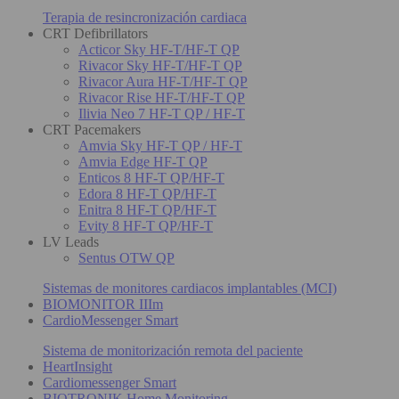
Terapia de resincronización cardiaca
CRT Defibrillators
Acticor Sky HF-T/HF-T QP
Rivacor Sky HF-T/HF-T QP
Rivacor Aura HF-T/HF-T QP
Rivacor Rise HF-T/HF-T QP
Ilivia Neo 7 HF-T QP / HF-T
CRT Pacemakers
Amvia Sky HF-T QP / HF-T
Amvia Edge HF-T QP
Enticos 8 HF-T QP/HF-T
Edora 8 HF-T QP/HF-T
Enitra 8 HF-T QP/HF-T
Evity 8 HF-T QP/HF-T
LV Leads
Sentus OTW QP
Sistemas de monitores cardiacos implantables (MCI)
BIOMONITOR IIIm
CardioMessenger Smart
Sistema de monitorización remota del paciente
HeartInsight
Cardiomessenger Smart
BIOTRONIK Home Monitoring