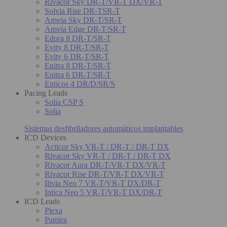
Rivacor Sky DR-T/VR-T DX/VR-T
Solvia Rise DR-TSR-T
Amvia Sky DR-T/SR-T
Amvia Edge DR-T/SR-T
Edora 8 DR-T/SR-T
Evity 8 DR-T/SR-T
Evity 6 DR-T/SR-T
Enitra 8 DR-T/SR-T
Enitra 6 DR-T/SR-T
Enticos 4 DR/D/SR/S
Pacing Leads
Solia CSP S
Solia
Sistemas desfibriladores automáticos implantables
ICD Devices
Acticor Sky VR-T / DR-T / DR-T DX
Rivacor Sky VR-T / DR-T / DR-T DX
Rivacor Aura DR-T/VR-T DX/VR-T
Rivacor Rise DR-T/VR-T DX/VR-T
Ilivia Neo 7 VR-T/VR-T DX/DR-T
Intica Neo 5 VR-T/VR-T DX/DR-T
ICD Leads
Plexa
Pamira