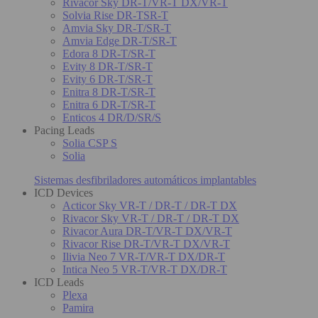
Rivacor Sky DR-T/VR-T DX/VR-T
Solvia Rise DR-TSR-T
Amvia Sky DR-T/SR-T
Amvia Edge DR-T/SR-T
Edora 8 DR-T/SR-T
Evity 8 DR-T/SR-T
Evity 6 DR-T/SR-T
Enitra 8 DR-T/SR-T
Enitra 6 DR-T/SR-T
Enticos 4 DR/D/SR/S
Pacing Leads
Solia CSP S
Solia
Sistemas desfibriladores automáticos implantables
ICD Devices
Acticor Sky VR-T / DR-T / DR-T DX
Rivacor Sky VR-T / DR-T / DR-T DX
Rivacor Aura DR-T/VR-T DX/VR-T
Rivacor Rise DR-T/VR-T DX/VR-T
Ilivia Neo 7 VR-T/VR-T DX/DR-T
Intica Neo 5 VR-T/VR-T DX/DR-T
ICD Leads
Plexa
Pamira