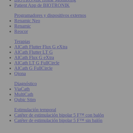
Patient App de BIOTRONIK
Programadores y dispositivos externos
Renamic Neo
Renamic
Reocor
Terapias
AlCath Flutter Flux G eXtra
AlCath Flutter LT G
AlCath Flux G eXtra
AlCath LT G FullCircle
AlCath G FullCircle
Qiona
Diagnóstico
ViaCath
MultiCath
Qubic Stim
Estimulación temporal
Catéter de estimulación bipolar 5 F™ con balón
Catéter de estimulación bipolar 5 F™ sin balón