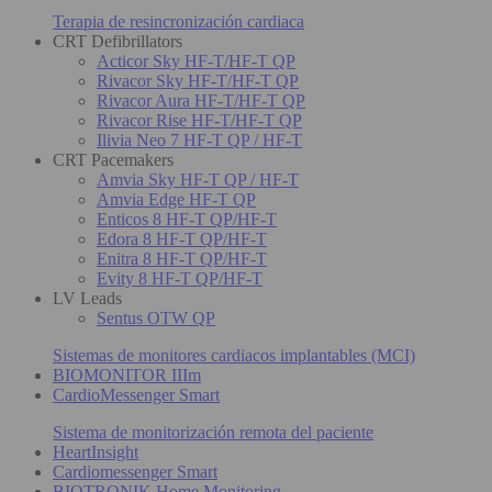
Terapia de resincronización cardiaca
CRT Defibrillators
Acticor Sky HF-T/HF-T QP
Rivacor Sky HF-T/HF-T QP
Rivacor Aura HF-T/HF-T QP
Rivacor Rise HF-T/HF-T QP
Ilivia Neo 7 HF-T QP / HF-T
CRT Pacemakers
Amvia Sky HF-T QP / HF-T
Amvia Edge HF-T QP
Enticos 8 HF-T QP/HF-T
Edora 8 HF-T QP/HF-T
Enitra 8 HF-T QP/HF-T
Evity 8 HF-T QP/HF-T
LV Leads
Sentus OTW QP
Sistemas de monitores cardiacos implantables (MCI)
BIOMONITOR IIIm
CardioMessenger Smart
Sistema de monitorización remota del paciente
HeartInsight
Cardiomessenger Smart
BIOTRONIK Home Monitoring