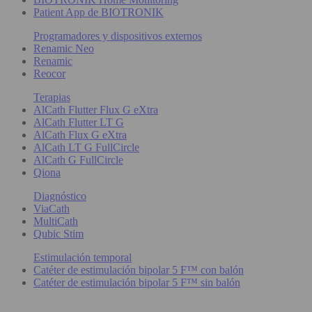
Patient App de BIOTRONIK
Programadores y dispositivos externos
Renamic Neo
Renamic
Reocor
Terapias
AlCath Flutter Flux G eXtra
AlCath Flutter LT G
AlCath Flux G eXtra
AlCath LT G FullCircle
AlCath G FullCircle
Qiona
Diagnóstico
ViaCath
MultiCath
Qubic Stim
Estimulación temporal
Catéter de estimulación bipolar 5 F™ con balón
Catéter de estimulación bipolar 5 F™ sin balón