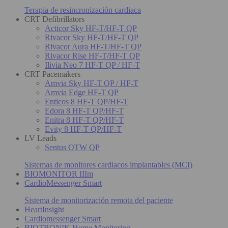
Terapia de resincronización cardiaca
CRT Defibrillators
Acticor Sky HF-T/HF-T QP
Rivacor Sky HF-T/HF-T QP
Rivacor Aura HF-T/HF-T QP
Rivacor Rise HF-T/HF-T QP
Ilivia Neo 7 HF-T QP / HF-T
CRT Pacemakers
Amvia Sky HF-T QP / HF-T
Amvia Edge HF-T QP
Enticos 8 HF-T QP/HF-T
Edora 8 HF-T QP/HF-T
Enitra 8 HF-T QP/HF-T
Evity 8 HF-T QP/HF-T
LV Leads
Sentus OTW QP
Sistemas de monitores cardiacos implantables (MCI)
BIOMONITOR IIIm
CardioMessenger Smart
Sistema de monitorización remota del paciente
HeartInsight
Cardiomessenger Smart
BIOTRONIK Home Monitoring