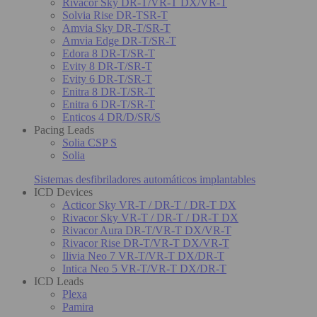
Rivacor Sky DR-T/VR-T DX/VR-T
Solvia Rise DR-TSR-T
Amvia Sky DR-T/SR-T
Amvia Edge DR-T/SR-T
Edora 8 DR-T/SR-T
Evity 8 DR-T/SR-T
Evity 6 DR-T/SR-T
Enitra 8 DR-T/SR-T
Enitra 6 DR-T/SR-T
Enticos 4 DR/D/SR/S
Pacing Leads
Solia CSP S
Solia
Sistemas desfibriladores automáticos implantables
ICD Devices
Acticor Sky VR-T / DR-T / DR-T DX
Rivacor Sky VR-T / DR-T / DR-T DX
Rivacor Aura DR-T/VR-T DX/VR-T
Rivacor Rise DR-T/VR-T DX/VR-T
Ilivia Neo 7 VR-T/VR-T DX/DR-T
Intica Neo 5 VR-T/VR-T DX/DR-T
ICD Leads
Plexa
Pamira