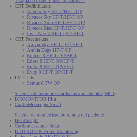
Terapia de resincronización cardiaca
CRT Defibrillators
Acticor Sky HF-T/HF-T QP
Rivacor Sky HF-T/HF-T QP
Rivacor Aura HF-T/HF-T QP
Rivacor Rise HF-T/HF-T QP
Ilivia Neo 7 HF-T QP / HF-T
CRT Pacemakers
Amvia Sky HF-T QP / HF-T
Amvia Edge HF-T QP
Enticos 8 HF-T QP/HF-T
Edora 8 HF-T QP/HF-T
Enitra 8 HF-T QP/HF-T
Evity 8 HF-T QP/HF-T
LV Leads
Sentus OTW QP
Sistemas de monitores cardiacos implantables (MCI)
BIOMONITOR IIIm
CardioMessenger Smart
Sistema de monitorización remota del paciente
HeartInsight
Cardiomessenger Smart
BIOTRONIK Home Monitoring
Patient App de BIOTRONIK