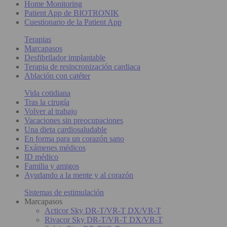
Home Monitoring
Patient App de BIOTRONIK
Cuestionario de la Patient App
Terapias
Marcapasos
Desfibrilador implantable
Terapia de resincronización cardiaca
Ablación con catéter
Vida cotidiana
Tras la cirugía
Volver al trabajo
Vacaciones sin preocupaciones
Una dieta cardiosaludable
En forma para un corazón sano
Exámenes médicos
ID médico
Familia y amigos
Ayudando a la mente y al corazón
Sistemas de estimulación
Marcapasos
Acticor Sky DR-T/VR-T DX/VR-T
Rivacor Sky DR-T/VR-T DX/VR-T