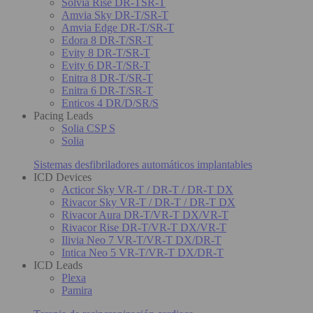
Solvia Rise DR-TSR-T
Amvia Sky DR-T/SR-T
Amvia Edge DR-T/SR-T
Edora 8 DR-T/SR-T
Evity 8 DR-T/SR-T
Evity 6 DR-T/SR-T
Enitra 8 DR-T/SR-T
Enitra 6 DR-T/SR-T
Enticos 4 DR/D/SR/S
Pacing Leads
Solia CSP S
Solia
Sistemas desfibriladores automáticos implantables
ICD Devices
Acticor Sky VR-T / DR-T / DR-T DX
Rivacor Sky VR-T / DR-T / DR-T DX
Rivacor Aura DR-T/VR-T DX/VR-T
Rivacor Rise DR-T/VR-T DX/VR-T
Ilivia Neo 7 VR-T/VR-T DX/DR-T
Intica Neo 5 VR-T/VR-T DX/DR-T
ICD Leads
Plexa
Pamira