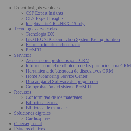
Expert Insights webinars
CSP Expert Insights
CLS Expert Insights
Insights into CRT-NEXT Study
Tecnologías destacadas
Tecnología DX
BIOTRONIK Conduction System Pacing Solution
Estimulación de ciclo cerrado
ProMRI
Servicios
Avisos sobre productos para CRM
Informe sobre el rendimiento de los productos para CRM
Herramienta de búsqueda de dispositivos CRM
Home Monitoring Service Center
Descaragar el Software del programdor
Comprobación del sistema ProMRI
Recursos
Conformidad de los materiales
Biblioteca técnica
Biblioteca de manuales
Soluciones digitales
Cardiosphere
Ciberseguridad
Estudios clínicos