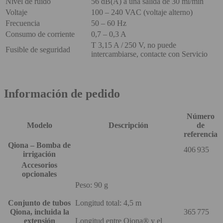
Nivel de ruido
56 dB(A) a una salida de 30 ml/min
Voltaje
100 – 240 VAC (voltaje alterno)
Frecuencia
50 – 60 Hz
Consumo de corriente
0,7 – 0,3 A
T 3,15 A / 250 V, no puede
Fusible de seguridad
intercambiarse, contacte con Servicio
Información de pedido
Número
Modelo
Descripción
de
referencia
Qiona – Bomba de
406 935
irrigación
Accesorios
opcionales
Peso: 90 g
Conjunto de tubos
Longitud total: 4,5 m
Qiona, incluida la
365 775
extensión
Longitud entre Qiona® y el