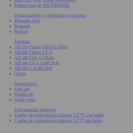
Patient App de BIOTRONIK
Programadores y dispositivos externos
Renamic Neo
Renamic
Reocor
Terapias
AlCath Flutter Flux G eXtra
AlCath Flutter LT G
AlCath Flux G eXtra
AlCath LT G FullCircle
AlCath G FullCircle
Qiona
Diagnóstico
ViaCath
MultiCath
Qubic Stim
Estimulación temporal
Catéter de estimulación bipolar 5 F™ con balón
Catéter de estimulación bipolar 5 F™ sin balón