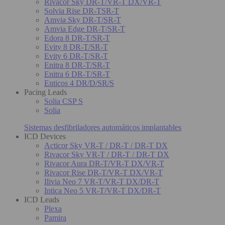
Rivacor Sky DR-T/VR-T DX/VR-T
Solvia Rise DR-TSR-T
Amvia Sky DR-T/SR-T
Amvia Edge DR-T/SR-T
Edora 8 DR-T/SR-T
Evity 8 DR-T/SR-T
Evity 6 DR-T/SR-T
Enitra 8 DR-T/SR-T
Enitra 6 DR-T/SR-T
Enticos 4 DR/D/SR/S
Pacing Leads
Solia CSP S
Solia
Sistemas desfibriladores automáticos implantables
ICD Devices
Acticor Sky VR-T / DR-T / DR-T DX
Rivacor Sky VR-T / DR-T / DR-T DX
Rivacor Aura DR-T/VR-T DX/VR-T
Rivacor Rise DR-T/VR-T DX/VR-T
Ilivia Neo 7 VR-T/VR-T DX/DR-T
Intica Neo 5 VR-T/VR-T DX/DR-T
ICD Leads
Plexa
Pamira