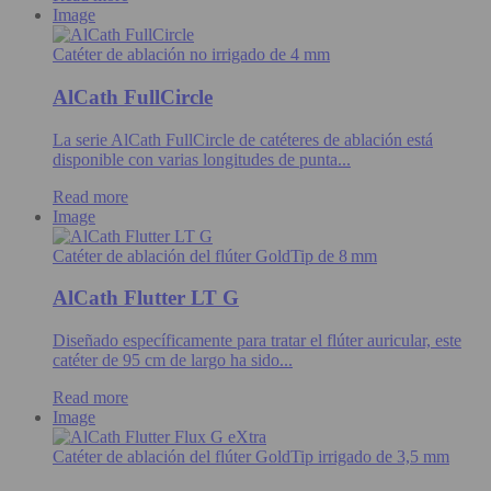
Image
Catéter de ablación no irrigado de 4 mm
AlCath FullCircle
La serie AlCath FullCircle de catéteres de ablación está
disponible con varias longitudes de punta...
Read more
Image
Catéter de ablación del flúter GoldTip de 8 mm
AlCath Flutter LT G
Diseñado específicamente para tratar el flúter auricular, este
catéter de 95 cm de largo ha sido...
Read more
Image
Catéter de ablación del flúter GoldTip irrigado de 3,5 mm