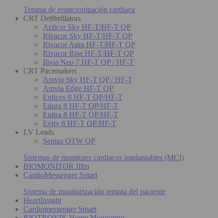
Terapia de resincronización cardiaca
CRT Defibrillators
Acticor Sky HF-T/HF-T QP
Rivacor Sky HF-T/HF-T QP
Rivacor Aura HF-T/HF-T QP
Rivacor Rise HF-T/HF-T QP
Ilivia Neo 7 HF-T QP / HF-T
CRT Pacemakers
Amvia Sky HF-T QP / HF-T
Amvia Edge HF-T QP
Enticos 8 HF-T QP/HF-T
Edora 8 HF-T QP/HF-T
Enitra 8 HF-T QP/HF-T
Evity 8 HF-T QP/HF-T
LV Leads
Sentus OTW QP
Sistemas de monitores cardiacos implantables (MCI)
BIOMONITOR IIIm
CardioMessenger Smart
Sistema de monitorización remota del paciente
HeartInsight
Cardiomessenger Smart
BIOTRONIK Home Monitoring