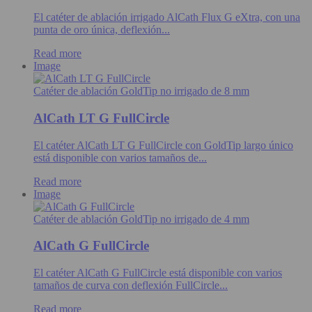
El catéter de ablación irrigado AlCath Flux G eXtra, con una
punta de oro única, deflexión...
Read more
Image
Catéter de ablación GoldTip no irrigado de 8 mm
AlCath LT G FullCircle
El catéter AlCath LT G FullCircle con GoldTip largo único
está disponible con varios tamaños de...
Read more
Image
Catéter de ablación GoldTip no irrigado de 4 mm
AlCath G FullCircle
El catéter AlCath G FullCircle está disponible con varios
tamaños de curva con deflexión FullCircle...
Read more