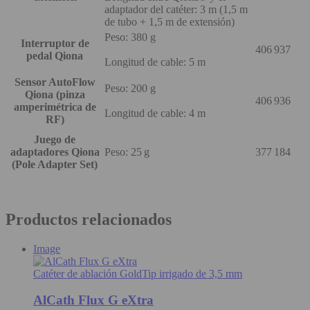
adaptador del catéter: 3 m (1,5 m
de tubo + 1,5 m de extensión)
Peso: 380 g
Interruptor de
406 937
pedal Qiona
Longitud de cable: 5 m
Sensor AutoFlow
Peso: 200 g
Qiona (pinza
406 936
amperimétrica de
Longitud de cable: 4 m
RF)
Juego de
adaptadores Qiona
Peso: 25 g
377 184
(Pole Adapter Set)
Productos relacionados
Image
Catéter de ablación GoldTip irrigado de 3,5 mm
AlCath Flux G eXtra