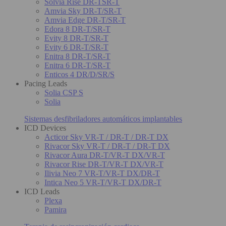
Solvia Rise DR-TSR-T
Amvia Sky DR-T/SR-T
Amvia Edge DR-T/SR-T
Edora 8 DR-T/SR-T
Evity 8 DR-T/SR-T
Evity 6 DR-T/SR-T
Enitra 8 DR-T/SR-T
Enitra 6 DR-T/SR-T
Enticos 4 DR/D/SR/S
Pacing Leads
Solia CSP S
Solia
Sistemas desfibriladores automáticos implantables
ICD Devices
Acticor Sky VR-T / DR-T / DR-T DX
Rivacor Sky VR-T / DR-T / DR-T DX
Rivacor Aura DR-T/VR-T DX/VR-T
Rivacor Rise DR-T/VR-T DX/VR-T
Ilivia Neo 7 VR-T/VR-T DX/DR-T
Intica Neo 5 VR-T/VR-T DX/DR-T
ICD Leads
Plexa
Pamira