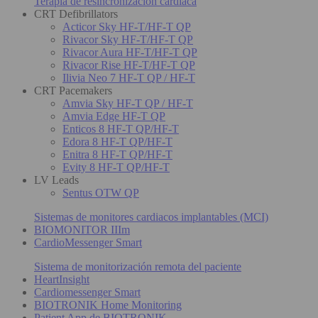
Terapia de resincronización cardiaca
CRT Defibrillators
Acticor Sky HF-T/HF-T QP
Rivacor Sky HF-T/HF-T QP
Rivacor Aura HF-T/HF-T QP
Rivacor Rise HF-T/HF-T QP
Ilivia Neo 7 HF-T QP / HF-T
CRT Pacemakers
Amvia Sky HF-T QP / HF-T
Amvia Edge HF-T QP
Enticos 8 HF-T QP/HF-T
Edora 8 HF-T QP/HF-T
Enitra 8 HF-T QP/HF-T
Evity 8 HF-T QP/HF-T
LV Leads
Sentus OTW QP
Sistemas de monitores cardiacos implantables (MCI)
BIOMONITOR IIIm
CardioMessenger Smart
Sistema de monitorización remota del paciente
HeartInsight
Cardiomessenger Smart
BIOTRONIK Home Monitoring
Patient App de BIOTRONIK