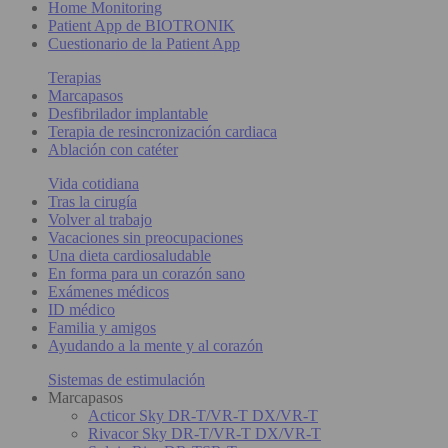
Home Monitoring
Patient App de BIOTRONIK
Cuestionario de la Patient App
Terapias
Marcapasos
Desfibrilador implantable
Terapia de resincronización cardiaca
Ablación con catéter
Vida cotidiana
Tras la cirugía
Volver al trabajo
Vacaciones sin preocupaciones
Una dieta cardiosaludable
En forma para un corazón sano
Exámenes médicos
ID médico
Familia y amigos
Ayudando a la mente y al corazón
Sistemas de estimulación
Marcapasos
Acticor Sky DR-T/VR-T DX/VR-T
Rivacor Sky DR-T/VR-T DX/VR-T