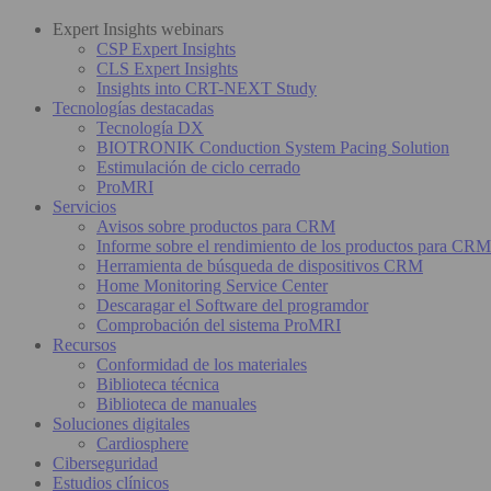
Expert Insights webinars
CSP Expert Insights
CLS Expert Insights
Insights into CRT-NEXT Study
Tecnologías destacadas
Tecnología DX
BIOTRONIK Conduction System Pacing Solution
Estimulación de ciclo cerrado
ProMRI
Servicios
Avisos sobre productos para CRM
Informe sobre el rendimiento de los productos para CRM
Herramienta de búsqueda de dispositivos CRM
Home Monitoring Service Center
Descaragar el Software del programdor
Comprobación del sistema ProMRI
Recursos
Conformidad de los materiales
Biblioteca técnica
Biblioteca de manuales
Soluciones digitales
Cardiosphere
Ciberseguridad
Estudios clínicos