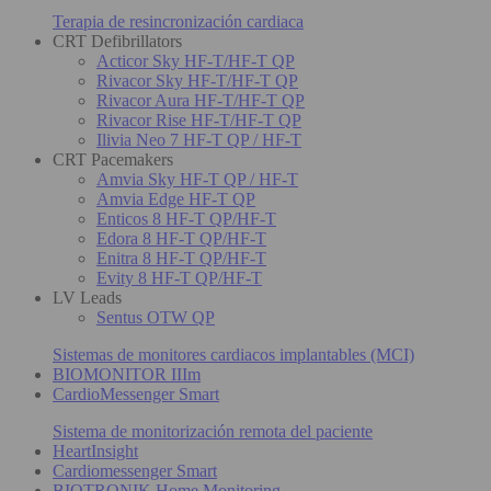
Terapia de resincronización cardiaca
CRT Defibrillators
Acticor Sky HF-T/HF-T QP
Rivacor Sky HF-T/HF-T QP
Rivacor Aura HF-T/HF-T QP
Rivacor Rise HF-T/HF-T QP
Ilivia Neo 7 HF-T QP / HF-T
CRT Pacemakers
Amvia Sky HF-T QP / HF-T
Amvia Edge HF-T QP
Enticos 8 HF-T QP/HF-T
Edora 8 HF-T QP/HF-T
Enitra 8 HF-T QP/HF-T
Evity 8 HF-T QP/HF-T
LV Leads
Sentus OTW QP
Sistemas de monitores cardiacos implantables (MCI)
BIOMONITOR IIIm
CardioMessenger Smart
Sistema de monitorización remota del paciente
HeartInsight
Cardiomessenger Smart
BIOTRONIK Home Monitoring