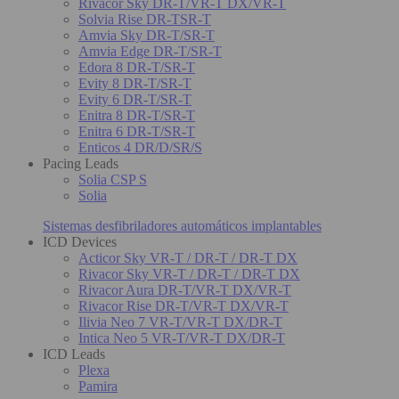
Rivacor Sky DR-T/VR-T DX/VR-T
Solvia Rise DR-TSR-T
Amvia Sky DR-T/SR-T
Amvia Edge DR-T/SR-T
Edora 8 DR-T/SR-T
Evity 8 DR-T/SR-T
Evity 6 DR-T/SR-T
Enitra 8 DR-T/SR-T
Enitra 6 DR-T/SR-T
Enticos 4 DR/D/SR/S
Pacing Leads
Solia CSP S
Solia
Sistemas desfibriladores automáticos implantables
ICD Devices
Acticor Sky VR-T / DR-T / DR-T DX
Rivacor Sky VR-T / DR-T / DR-T DX
Rivacor Aura DR-T/VR-T DX/VR-T
Rivacor Rise DR-T/VR-T DX/VR-T
Ilivia Neo 7 VR-T/VR-T DX/DR-T
Intica Neo 5 VR-T/VR-T DX/DR-T
ICD Leads
Plexa
Pamira