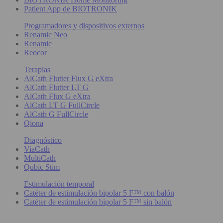
Patient App de BIOTRONIK
Programadores y dispositivos externos
Renamic Neo
Renamic
Reocor
Terapias
AlCath Flutter Flux G eXtra
AlCath Flutter LT G
AlCath Flux G eXtra
AlCath LT G FullCircle
AlCath G FullCircle
Qiona
Diagnóstico
ViaCath
MultiCath
Qubic Stim
Estimulación temporal
Catéter de estimulación bipolar 5 F™ con balón
Catéter de estimulación bipolar 5 F™ sin balón