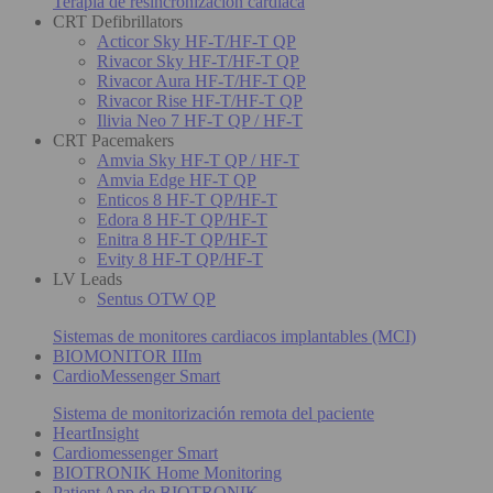
Terapia de resincronización cardiaca
CRT Defibrillators
Acticor Sky HF-T/HF-T QP
Rivacor Sky HF-T/HF-T QP
Rivacor Aura HF-T/HF-T QP
Rivacor Rise HF-T/HF-T QP
Ilivia Neo 7 HF-T QP / HF-T
CRT Pacemakers
Amvia Sky HF-T QP / HF-T
Amvia Edge HF-T QP
Enticos 8 HF-T QP/HF-T
Edora 8 HF-T QP/HF-T
Enitra 8 HF-T QP/HF-T
Evity 8 HF-T QP/HF-T
LV Leads
Sentus OTW QP
Sistemas de monitores cardiacos implantables (MCI)
BIOMONITOR IIIm
CardioMessenger Smart
Sistema de monitorización remota del paciente
HeartInsight
Cardiomessenger Smart
BIOTRONIK Home Monitoring
Patient App de BIOTRONIK