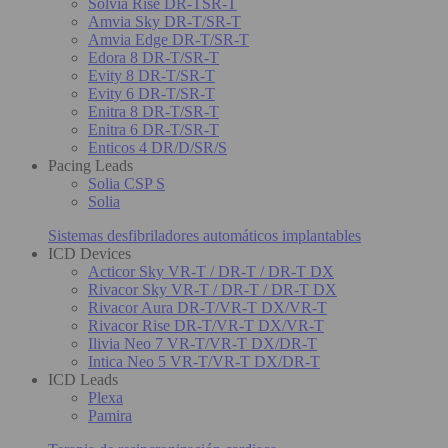
Solvia Rise DR-TSR-T
Amvia Sky DR-T/SR-T
Amvia Edge DR-T/SR-T
Edora 8 DR-T/SR-T
Evity 8 DR-T/SR-T
Evity 6 DR-T/SR-T
Enitra 8 DR-T/SR-T
Enitra 6 DR-T/SR-T
Enticos 4 DR/D/SR/S
Pacing Leads
Solia CSP S
Solia
Sistemas desfibriladores automáticos implantables
ICD Devices
Acticor Sky VR-T / DR-T / DR-T DX
Rivacor Sky VR-T / DR-T / DR-T DX
Rivacor Aura DR-T/VR-T DX/VR-T
Rivacor Rise DR-T/VR-T DX/VR-T
Ilivia Neo 7 VR-T/VR-T DX/DR-T
Intica Neo 5 VR-T/VR-T DX/DR-T
ICD Leads
Plexa
Pamira