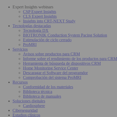
Expert Insights webinars
CSP Expert Insights
CLS Expert Insights
Insights into CRT-NEXT Study
Tecnologías destacadas
Tecnología DX
BIOTRONIK Conduction System Pacing Solution
Estimulación de ciclo cerrado
ProMRI
Servicios
Avisos sobre productos para CRM
Informe sobre el rendimiento de los productos para CRM
Herramienta de búsqueda de dispositivos CRM
Home Monitoring Service Center
Descaragar el Software del programdor
Comprobación del sistema ProMRI
Recursos
Conformidad de los materiales
Biblioteca técnica
Biblioteca de manuales
Soluciones digitales
Cardiosphere
Ciberseguridad
Estudios clínicos