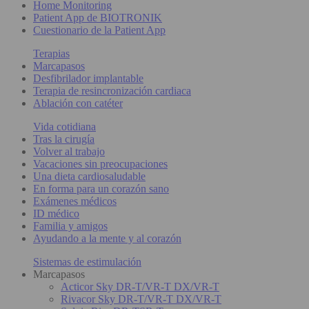
Home Monitoring
Patient App de BIOTRONIK
Cuestionario de la Patient App
Terapias
Marcapasos
Desfibrilador implantable
Terapia de resincronización cardiaca
Ablación con catéter
Vida cotidiana
Tras la cirugía
Volver al trabajo
Vacaciones sin preocupaciones
Una dieta cardiosaludable
En forma para un corazón sano
Exámenes médicos
ID médico
Familia y amigos
Ayudando a la mente y al corazón
Sistemas de estimulación
Marcapasos
Acticor Sky DR-T/VR-T DX/VR-T
Rivacor Sky DR-T/VR-T DX/VR-T