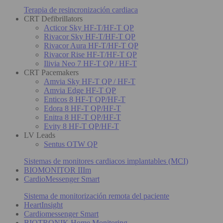
Terapia de resincronización cardiaca
CRT Defibrillators
Acticor Sky HF-T/HF-T QP
Rivacor Sky HF-T/HF-T QP
Rivacor Aura HF-T/HF-T QP
Rivacor Rise HF-T/HF-T QP
Ilivia Neo 7 HF-T QP / HF-T
CRT Pacemakers
Amvia Sky HF-T QP / HF-T
Amvia Edge HF-T QP
Enticos 8 HF-T QP/HF-T
Edora 8 HF-T QP/HF-T
Enitra 8 HF-T QP/HF-T
Evity 8 HF-T QP/HF-T
LV Leads
Sentus OTW QP
Sistemas de monitores cardiacos implantables (MCI)
BIOMONITOR IIIm
CardioMessenger Smart
Sistema de monitorización remota del paciente
HeartInsight
Cardiomessenger Smart
BIOTRONIK Home Monitoring