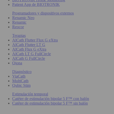
Patient App de BIOTRONIK
Programadores y dispositivos externos
Renamic Neo
Renamic
Reocor
Terapias
AlCath Flutter Flux G eXtra
AlCath Flutter LT G
AlCath Flux G eXtra
AlCath LT G FullCircle
AlCath G FullCircle
Qiona
Diagnóstico
ViaCath
MultiCath
Qubic Stim
Estimulación temporal
Catéter de estimulación bipolar 5 F™ con balón
Catéter de estimulación bipolar 5 F™ sin balón