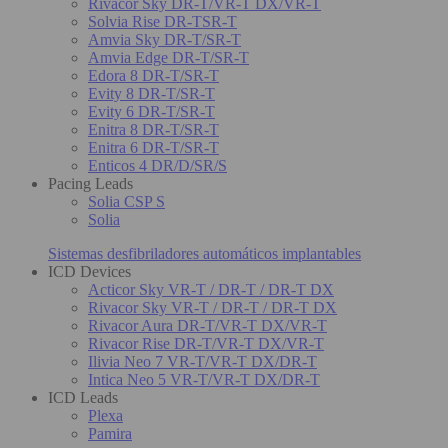
Rivacor Sky DR-T/VR-T DX/VR-T
Solvia Rise DR-TSR-T
Amvia Sky DR-T/SR-T
Amvia Edge DR-T/SR-T
Edora 8 DR-T/SR-T
Evity 8 DR-T/SR-T
Evity 6 DR-T/SR-T
Enitra 8 DR-T/SR-T
Enitra 6 DR-T/SR-T
Enticos 4 DR/D/SR/S
Pacing Leads
Solia CSP S
Solia
Sistemas desfibriladores automáticos implantables
ICD Devices
Acticor Sky VR-T / DR-T / DR-T DX
Rivacor Sky VR-T / DR-T / DR-T DX
Rivacor Aura DR-T/VR-T DX/VR-T
Rivacor Rise DR-T/VR-T DX/VR-T
Ilivia Neo 7 VR-T/VR-T DX/DR-T
Intica Neo 5 VR-T/VR-T DX/DR-T
ICD Leads
Plexa
Pamira