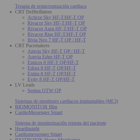
Terapia de resincronización cardiaca
CRT Defibrillators
Acticor Sky HF-T/HF-T QP
Rivacor Sky HF-T/HF-T QP
Rivacor Aura HF-T/HF-T QP
Rivacor Rise HF-T/HF-T QP
Ilivia Neo 7 HF-T QP / HF-T
CRT Pacemakers
Amvia Sky HF-T QP / HF-T
Amvia Edge HF-T QP
Enticos 8 HF-T QP/HF-T
Edora 8 HF-T QP/HF-T
Enitra 8 HF-T QP/HF-T
Evity 8 HF-T QP/HF-T
LV Leads
Sentus OTW QP
Sistemas de monitores cardiacos implantables (MCI)
BIOMONITOR IIIm
CardioMessenger Smart
Sistema de monitorización remota del paciente
HeartInsight
Cardiomessenger Smart
BIOTRONIK Home Monitoring