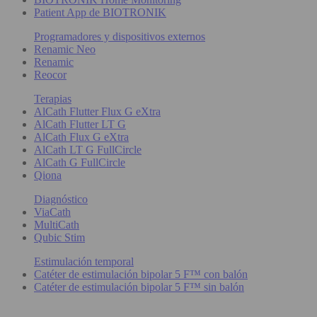
Patient App de BIOTRONIK
Programadores y dispositivos externos
Renamic Neo
Renamic
Reocor
Terapias
AlCath Flutter Flux G eXtra
AlCath Flutter LT G
AlCath Flux G eXtra
AlCath LT G FullCircle
AlCath G FullCircle
Qiona
Diagnóstico
ViaCath
MultiCath
Qubic Stim
Estimulación temporal
Catéter de estimulación bipolar 5 F™ con balón
Catéter de estimulación bipolar 5 F™ sin balón