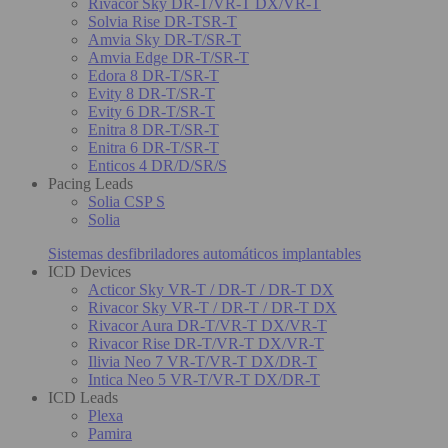
Rivacor Sky DR-T/VR-T DX/VR-T
Solvia Rise DR-TSR-T
Amvia Sky DR-T/SR-T
Amvia Edge DR-T/SR-T
Edora 8 DR-T/SR-T
Evity 8 DR-T/SR-T
Evity 6 DR-T/SR-T
Enitra 8 DR-T/SR-T
Enitra 6 DR-T/SR-T
Enticos 4 DR/D/SR/S
Pacing Leads
Solia CSP S
Solia
Sistemas desfibriladores automáticos implantables
ICD Devices
Acticor Sky VR-T / DR-T / DR-T DX
Rivacor Sky VR-T / DR-T / DR-T DX
Rivacor Aura DR-T/VR-T DX/VR-T
Rivacor Rise DR-T/VR-T DX/VR-T
Ilivia Neo 7 VR-T/VR-T DX/DR-T
Intica Neo 5 VR-T/VR-T DX/DR-T
ICD Leads
Plexa
Pamira