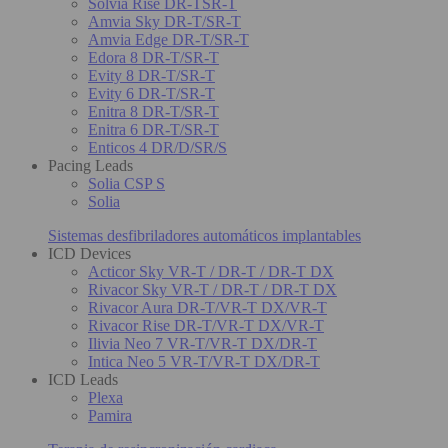
Solvia Rise DR-TSR-T
Amvia Sky DR-T/SR-T
Amvia Edge DR-T/SR-T
Edora 8 DR-T/SR-T
Evity 8 DR-T/SR-T
Evity 6 DR-T/SR-T
Enitra 8 DR-T/SR-T
Enitra 6 DR-T/SR-T
Enticos 4 DR/D/SR/S
Pacing Leads
Solia CSP S
Solia
Sistemas desfibriladores automáticos implantables
ICD Devices
Acticor Sky VR-T / DR-T / DR-T DX
Rivacor Sky VR-T / DR-T / DR-T DX
Rivacor Aura DR-T/VR-T DX/VR-T
Rivacor Rise DR-T/VR-T DX/VR-T
Ilivia Neo 7 VR-T/VR-T DX/DR-T
Intica Neo 5 VR-T/VR-T DX/DR-T
ICD Leads
Plexa
Pamira