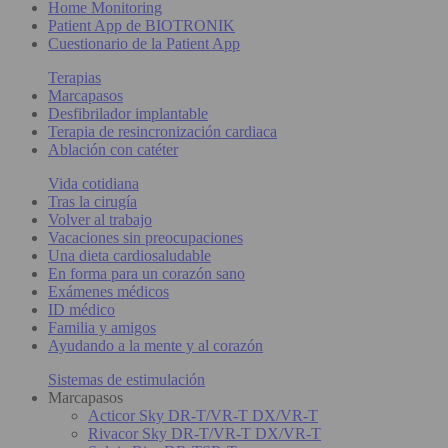
Home Monitoring
Patient App de BIOTRONIK
Cuestionario de la Patient App
Terapias
Marcapasos
Desfibrilador implantable
Terapia de resincronización cardiaca
Ablación con catéter
Vida cotidiana
Tras la cirugía
Volver al trabajo
Vacaciones sin preocupaciones
Una dieta cardiosaludable
En forma para un corazón sano
Exámenes médicos
ID médico
Familia y amigos
Ayudando a la mente y al corazón
Sistemas de estimulación
Marcapasos
Acticor Sky DR-T/VR-T DX/VR-T
Rivacor Sky DR-T/VR-T DX/VR-T