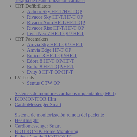
Terapia de resincronización cardiaca
CRT Defibrillators
Acticor Sky HF-T/HF-T QP
Rivacor Sky HF-T/HF-T QP
Rivacor Aura HF-T/HF-T QP
Rivacor Rise HF-T/HF-T QP
Ilivia Neo 7 HF-T QP / HF-T
CRT Pacemakers
Amvia Sky HF-T QP / HF-T
Amvia Edge HF-T QP
Enticos 8 HF-T QP/HF-T
Edora 8 HF-T QP/HF-T
Enitra 8 HF-T QP/HF-T
Evity 8 HF-T QP/HF-T
LV Leads
Sentus OTW QP
Sistemas de monitores cardiacos implantables (MCI)
BIOMONITOR IIIm
CardioMessenger Smart
Sistema de monitorización remota del paciente
HeartInsight
Cardiomessenger Smart
BIOTRONIK Home Monitoring
Patient App de BIOTRONIK