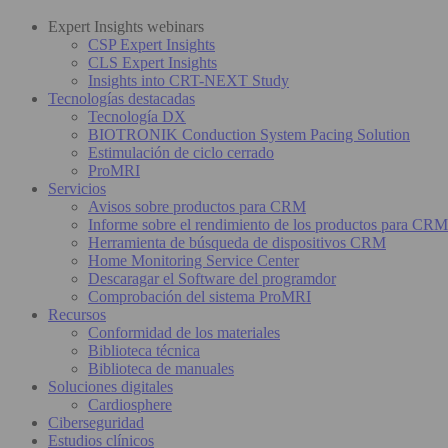
Expert Insights webinars
CSP Expert Insights
CLS Expert Insights
Insights into CRT-NEXT Study
Tecnologías destacadas
Tecnología DX
BIOTRONIK Conduction System Pacing Solution
Estimulación de ciclo cerrado
ProMRI
Servicios
Avisos sobre productos para CRM
Informe sobre el rendimiento de los productos para CRM
Herramienta de búsqueda de dispositivos CRM
Home Monitoring Service Center
Descaragar el Software del programdor
Comprobación del sistema ProMRI
Recursos
Conformidad de los materiales
Biblioteca técnica
Biblioteca de manuales
Soluciones digitales
Cardiosphere
Ciberseguridad
Estudios clínicos