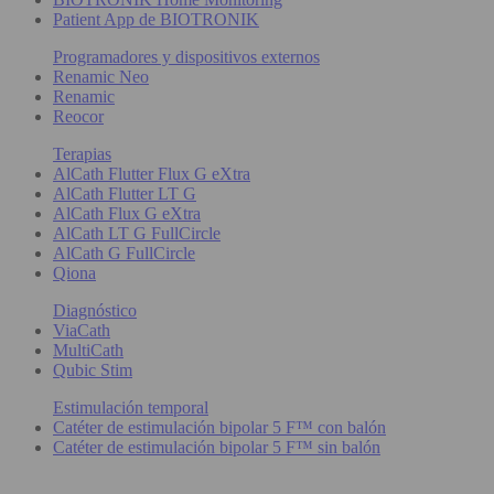
Patient App de BIOTRONIK
Programadores y dispositivos externos
Renamic Neo
Renamic
Reocor
Terapias
AlCath Flutter Flux G eXtra
AlCath Flutter LT G
AlCath Flux G eXtra
AlCath LT G FullCircle
AlCath G FullCircle
Qiona
Diagnóstico
ViaCath
MultiCath
Qubic Stim
Estimulación temporal
Catéter de estimulación bipolar 5 F™ con balón
Catéter de estimulación bipolar 5 F™ sin balón