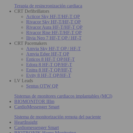
Terapia de resincronización cardiaca
CRT Defibrillators
Acticor Sky HF-T/HF-T QP
Rivacor Sky HF-T/HF-T QP
Rivacor Aura HF-T/HF-T QP
Rivacor Rise HF-T/HF-T QP
Ilivia Neo 7 HF-T QP / HF-T
CRT Pacemakers
Amvia Sky HF-T QP / HF-T
Amvia Edge HF-T QP
Enticos 8 HF-T QP/HF-T
Edora 8 HF-T QP/HF-T
Enitra 8 HF-T QP/HF-T
Evity 8 HF-T QP/HF-T
LV Leads
Sentus OTW QP
Sistemas de monitores cardiacos implantables (MCI)
BIOMONITOR IIIm
CardioMessenger Smart
Sistema de monitorización remota del paciente
HeartInsight
Cardiomessenger Smart
BIOTRONIK Home Monitoring