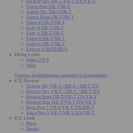
Rivacor Sky DR-T/VR-T DX/VR-T
Solvia Rise DR-TSR-T
Amvia Sky DR-T/SR-T
Amvia Edge DR-T/SR-T
Edora 8 DR-T/SR-T
Evity 8 DR-T/SR-T
Evity 6 DR-T/SR-T
Enitra 8 DR-T/SR-T
Enitra 6 DR-T/SR-T
Enticos 4 DR/D/SR/S
Pacing Leads
Solia CSP S
Solia
Sistemas desfibriladores automáticos implantables
ICD Devices
Acticor Sky VR-T / DR-T / DR-T DX
Rivacor Sky VR-T / DR-T / DR-T DX
Rivacor Aura DR-T/VR-T DX/VR-T
Rivacor Rise DR-T/VR-T DX/VR-T
Ilivia Neo 7 VR-T/VR-T DX/DR-T
Intica Neo 5 VR-T/VR-T DX/DR-T
ICD Leads
Plexa
Pamira