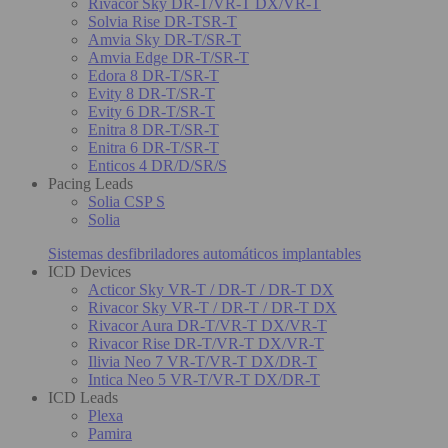
Rivacor Sky DR-T/VR-T DX/VR-T
Solvia Rise DR-TSR-T
Amvia Sky DR-T/SR-T
Amvia Edge DR-T/SR-T
Edora 8 DR-T/SR-T
Evity 8 DR-T/SR-T
Evity 6 DR-T/SR-T
Enitra 8 DR-T/SR-T
Enitra 6 DR-T/SR-T
Enticos 4 DR/D/SR/S
Pacing Leads
Solia CSP S
Solia
Sistemas desfibriladores automáticos implantables
ICD Devices
Acticor Sky VR-T / DR-T / DR-T DX
Rivacor Sky VR-T / DR-T / DR-T DX
Rivacor Aura DR-T/VR-T DX/VR-T
Rivacor Rise DR-T/VR-T DX/VR-T
Ilivia Neo 7 VR-T/VR-T DX/DR-T
Intica Neo 5 VR-T/VR-T DX/DR-T
ICD Leads
Plexa
Pamira