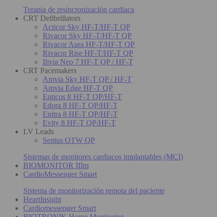
Terapia de resincronización cardiaca
CRT Defibrillators
Acticor Sky HF-T/HF-T QP
Rivacor Sky HF-T/HF-T QP
Rivacor Aura HF-T/HF-T QP
Rivacor Rise HF-T/HF-T QP
Ilivia Neo 7 HF-T QP / HF-T
CRT Pacemakers
Amvia Sky HF-T QP / HF-T
Amvia Edge HF-T QP
Enticos 8 HF-T QP/HF-T
Edora 8 HF-T QP/HF-T
Enitra 8 HF-T QP/HF-T
Evity 8 HF-T QP/HF-T
LV Leads
Sentus OTW QP
Sistemas de monitores cardiacos implantables (MCI)
BIOMONITOR IIIm
CardioMessenger Smart
Sistema de monitorización remota del paciente
HeartInsight
Cardiomessenger Smart
BIOTRONIK Home Monitoring