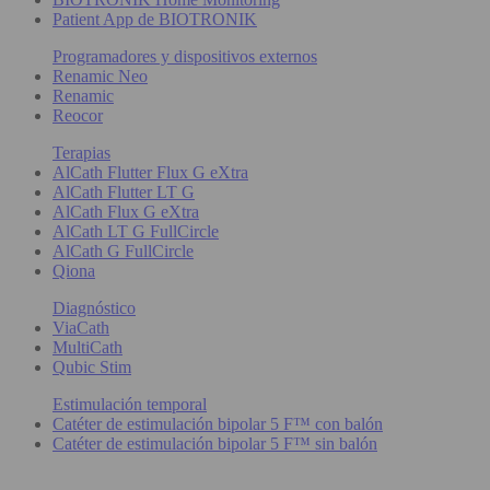
Patient App de BIOTRONIK
Programadores y dispositivos externos
Renamic Neo
Renamic
Reocor
Terapias
AlCath Flutter Flux G eXtra
AlCath Flutter LT G
AlCath Flux G eXtra
AlCath LT G FullCircle
AlCath G FullCircle
Qiona
Diagnóstico
ViaCath
MultiCath
Qubic Stim
Estimulación temporal
Catéter de estimulación bipolar 5 F™ con balón
Catéter de estimulación bipolar 5 F™ sin balón