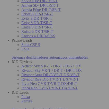
Solvia Rise DR-TSR-T
Amvia Sky DR-T/SR-T
Amvia Edge DR-T/SR-T
Edora 8 DR-T/SR-T
Evity 8 DR-T/SR-T
Evity 6 DR-T/SR-T
Enitra 8 DR-T/SR-T
Enitra 6 DR-T/SR-T
Enticos 4 DR/D/SR/S
Pacing Leads
Solia CSP S
Solia
Sistemas desfibriladores automáticos implantables
ICD Devices
Acticor Sky VR-T / DR-T / DR-T DX
Rivacor Sky VR-T / DR-T / DR-T DX
Rivacor Aura DR-T/VR-T DX/VR-T
Rivacor Rise DR-T/VR-T DX/VR-T
Ilivia Neo 7 VR-T/VR-T DX/DR-T
Intica Neo 5 VR-T/VR-T DX/DR-T
ICD Leads
Plexa
Pamira