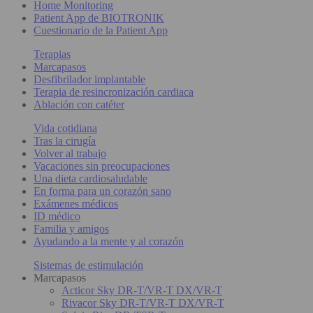
Home Monitoring
Patient App de BIOTRONIK
Cuestionario de la Patient App
Terapias
Marcapasos
Desfibrilador implantable
Terapia de resincronización cardiaca
Ablación con catéter
Vida cotidiana
Tras la cirugía
Volver al trabajo
Vacaciones sin preocupaciones
Una dieta cardiosaludable
En forma para un corazón sano
Exámenes médicos
ID médico
Familia y amigos
Ayudando a la mente y al corazón
Sistemas de estimulación
Marcapasos
Acticor Sky DR-T/VR-T DX/VR-T
Rivacor Sky DR-T/VR-T DX/VR-T