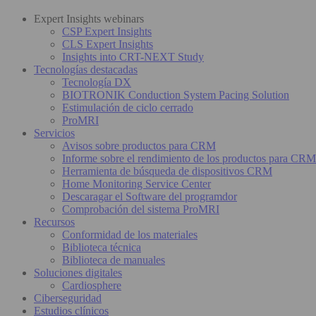
Expert Insights webinars
CSP Expert Insights
CLS Expert Insights
Insights into CRT-NEXT Study
Tecnologías destacadas
Tecnología DX
BIOTRONIK Conduction System Pacing Solution
Estimulación de ciclo cerrado
ProMRI
Servicios
Avisos sobre productos para CRM
Informe sobre el rendimiento de los productos para CRM
Herramienta de búsqueda de dispositivos CRM
Home Monitoring Service Center
Descaragar el Software del programdor
Comprobación del sistema ProMRI
Recursos
Conformidad de los materiales
Biblioteca técnica
Biblioteca de manuales
Soluciones digitales
Cardiosphere
Ciberseguridad
Estudios clínicos