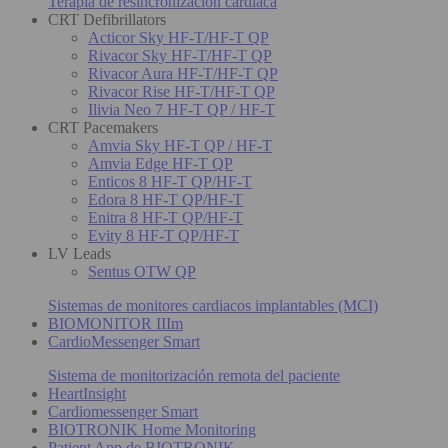
Terapia de resincronización cardiaca
CRT Defibrillators
Acticor Sky HF-T/HF-T QP
Rivacor Sky HF-T/HF-T QP
Rivacor Aura HF-T/HF-T QP
Rivacor Rise HF-T/HF-T QP
Ilivia Neo 7 HF-T QP / HF-T
CRT Pacemakers
Amvia Sky HF-T QP / HF-T
Amvia Edge HF-T QP
Enticos 8 HF-T QP/HF-T
Edora 8 HF-T QP/HF-T
Enitra 8 HF-T QP/HF-T
Evity 8 HF-T QP/HF-T
LV Leads
Sentus OTW QP
Sistemas de monitores cardiacos implantables (MCI)
BIOMONITOR IIIm
CardioMessenger Smart
Sistema de monitorización remota del paciente
HeartInsight
Cardiomessenger Smart
BIOTRONIK Home Monitoring
Patient App de BIOTRONIK