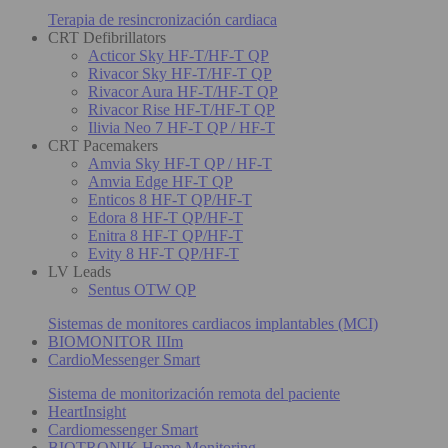
Terapia de resincronización cardiaca
CRT Defibrillators
Acticor Sky HF-T/HF-T QP
Rivacor Sky HF-T/HF-T QP
Rivacor Aura HF-T/HF-T QP
Rivacor Rise HF-T/HF-T QP
Ilivia Neo 7 HF-T QP / HF-T
CRT Pacemakers
Amvia Sky HF-T QP / HF-T
Amvia Edge HF-T QP
Enticos 8 HF-T QP/HF-T
Edora 8 HF-T QP/HF-T
Enitra 8 HF-T QP/HF-T
Evity 8 HF-T QP/HF-T
LV Leads
Sentus OTW QP
Sistemas de monitores cardiacos implantables (MCI)
BIOMONITOR IIIm
CardioMessenger Smart
Sistema de monitorización remota del paciente
HeartInsight
Cardiomessenger Smart
BIOTRONIK Home Monitoring