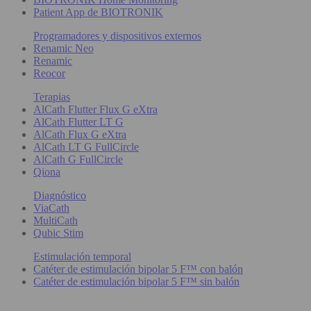
Patient App de BIOTRONIK
Programadores y dispositivos externos
Renamic Neo
Renamic
Reocor
Terapias
AlCath Flutter Flux G eXtra
AlCath Flutter LT G
AlCath Flux G eXtra
AlCath LT G FullCircle
AlCath G FullCircle
Qiona
Diagnóstico
ViaCath
MultiCath
Qubic Stim
Estimulación temporal
Catéter de estimulación bipolar 5 F™ con balón
Catéter de estimulación bipolar 5 F™ sin balón