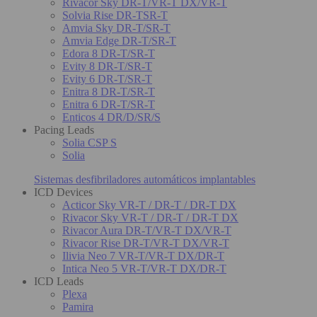
Rivacor Sky DR-T/VR-T DX/VR-T
Solvia Rise DR-TSR-T
Amvia Sky DR-T/SR-T
Amvia Edge DR-T/SR-T
Edora 8 DR-T/SR-T
Evity 8 DR-T/SR-T
Evity 6 DR-T/SR-T
Enitra 8 DR-T/SR-T
Enitra 6 DR-T/SR-T
Enticos 4 DR/D/SR/S
Pacing Leads
Solia CSP S
Solia
Sistemas desfibriladores automáticos implantables
ICD Devices
Acticor Sky VR-T / DR-T / DR-T DX
Rivacor Sky VR-T / DR-T / DR-T DX
Rivacor Aura DR-T/VR-T DX/VR-T
Rivacor Rise DR-T/VR-T DX/VR-T
Ilivia Neo 7 VR-T/VR-T DX/DR-T
Intica Neo 5 VR-T/VR-T DX/DR-T
ICD Leads
Plexa
Pamira