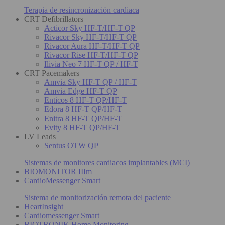
Terapia de resincronización cardiaca
CRT Defibrillators
Acticor Sky HF-T/HF-T QP
Rivacor Sky HF-T/HF-T QP
Rivacor Aura HF-T/HF-T QP
Rivacor Rise HF-T/HF-T QP
Ilivia Neo 7 HF-T QP / HF-T
CRT Pacemakers
Amvia Sky HF-T QP / HF-T
Amvia Edge HF-T QP
Enticos 8 HF-T QP/HF-T
Edora 8 HF-T QP/HF-T
Enitra 8 HF-T QP/HF-T
Evity 8 HF-T QP/HF-T
LV Leads
Sentus OTW QP
Sistemas de monitores cardiacos implantables (MCI)
BIOMONITOR IIIm
CardioMessenger Smart
Sistema de monitorización remota del paciente
HeartInsight
Cardiomessenger Smart
BIOTRONIK Home Monitoring