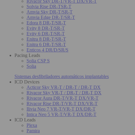
Rivacor Sky DR-T/VR-T DX/VR-T
Solvia Rise DR-TSR-T
Amvia Sky DR-T/SR-T
Amvia Edge DR-T/SR-T
Edora 8 DR-T/SR-T
Evity 8 DR-T/SR-T
Evity 6 DR-T/SR-T
Enitra 8 DR-T/SR-T
Enitra 6 DR-T/SR-T
Enticos 4 DR/D/SR/S
Pacing Leads
Solia CSP S
Solia
Sistemas desfibriladores automáticos implantables
ICD Devices
Acticor Sky VR-T / DR-T / DR-T DX
Rivacor Sky VR-T / DR-T / DR-T DX
Rivacor Aura DR-T/VR-T DX/VR-T
Rivacor Rise DR-T/VR-T DX/VR-T
Ilivia Neo 7 VR-T/VR-T DX/DR-T
Intica Neo 5 VR-T/VR-T DX/DR-T
ICD Leads
Plexa
Pamira