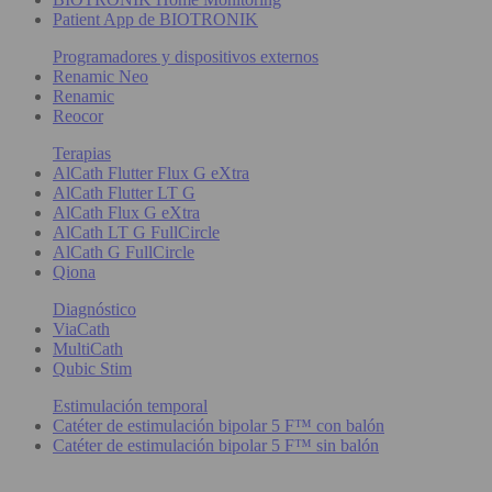
Patient App de BIOTRONIK
Programadores y dispositivos externos
Renamic Neo
Renamic
Reocor
Terapias
AlCath Flutter Flux G eXtra
AlCath Flutter LT G
AlCath Flux G eXtra
AlCath LT G FullCircle
AlCath G FullCircle
Qiona
Diagnóstico
ViaCath
MultiCath
Qubic Stim
Estimulación temporal
Catéter de estimulación bipolar 5 F™ con balón
Catéter de estimulación bipolar 5 F™ sin balón