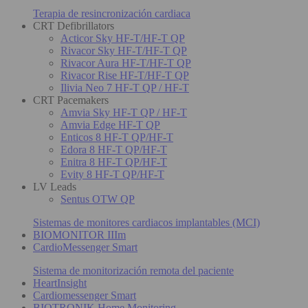
Terapia de resincronización cardiaca
CRT Defibrillators
Acticor Sky HF-T/HF-T QP
Rivacor Sky HF-T/HF-T QP
Rivacor Aura HF-T/HF-T QP
Rivacor Rise HF-T/HF-T QP
Ilivia Neo 7 HF-T QP / HF-T
CRT Pacemakers
Amvia Sky HF-T QP / HF-T
Amvia Edge HF-T QP
Enticos 8 HF-T QP/HF-T
Edora 8 HF-T QP/HF-T
Enitra 8 HF-T QP/HF-T
Evity 8 HF-T QP/HF-T
LV Leads
Sentus OTW QP
Sistemas de monitores cardiacos implantables (MCI)
BIOMONITOR IIIm
CardioMessenger Smart
Sistema de monitorización remota del paciente
HeartInsight
Cardiomessenger Smart
BIOTRONIK Home Monitoring