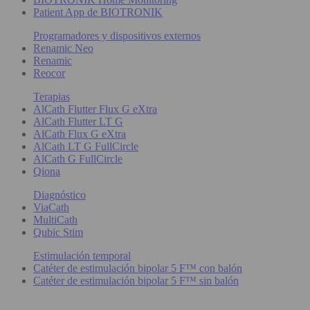
Patient App de BIOTRONIK
Programadores y dispositivos externos
Renamic Neo
Renamic
Reocor
Terapias
AlCath Flutter Flux G eXtra
AlCath Flutter LT G
AlCath Flux G eXtra
AlCath LT G FullCircle
AlCath G FullCircle
Qiona
Diagnóstico
ViaCath
MultiCath
Qubic Stim
Estimulación temporal
Catéter de estimulación bipolar 5 F™ con balón
Catéter de estimulación bipolar 5 F™ sin balón