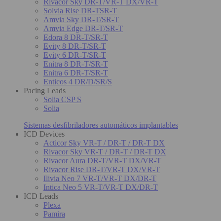
Rivacor Sky DR-T/VR-T DX/VR-T
Solvia Rise DR-TSR-T
Amvia Sky DR-T/SR-T
Amvia Edge DR-T/SR-T
Edora 8 DR-T/SR-T
Evity 8 DR-T/SR-T
Evity 6 DR-T/SR-T
Enitra 8 DR-T/SR-T
Enitra 6 DR-T/SR-T
Enticos 4 DR/D/SR/S
Pacing Leads
Solia CSP S
Solia
Sistemas desfibriladores automáticos implantables
ICD Devices
Acticor Sky VR-T / DR-T / DR-T DX
Rivacor Sky VR-T / DR-T / DR-T DX
Rivacor Aura DR-T/VR-T DX/VR-T
Rivacor Rise DR-T/VR-T DX/VR-T
Ilivia Neo 7 VR-T/VR-T DX/DR-T
Intica Neo 5 VR-T/VR-T DX/DR-T
ICD Leads
Plexa
Pamira