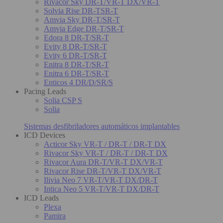
Rivacor Sky DR-T/VR-T DX/VR-T
Solvia Rise DR-TSR-T
Amvia Sky DR-T/SR-T
Amvia Edge DR-T/SR-T
Edora 8 DR-T/SR-T
Evity 8 DR-T/SR-T
Evity 6 DR-T/SR-T
Enitra 8 DR-T/SR-T
Enitra 6 DR-T/SR-T
Enticos 4 DR/D/SR/S
Pacing Leads
Solia CSP S
Solia
Sistemas desfibriladores automáticos implantables
ICD Devices
Acticor Sky VR-T / DR-T / DR-T DX
Rivacor Sky VR-T / DR-T / DR-T DX
Rivacor Aura DR-T/VR-T DX/VR-T
Rivacor Rise DR-T/VR-T DX/VR-T
Ilivia Neo 7 VR-T/VR-T DX/DR-T
Intica Neo 5 VR-T/VR-T DX/DR-T
ICD Leads
Plexa
Pamira