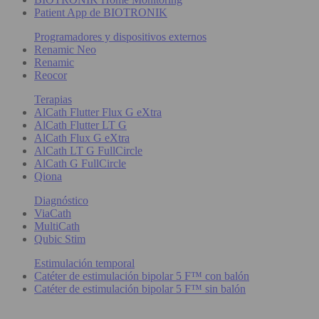
Patient App de BIOTRONIK
Programadores y dispositivos externos
Renamic Neo
Renamic
Reocor
Terapias
AlCath Flutter Flux G eXtra
AlCath Flutter LT G
AlCath Flux G eXtra
AlCath LT G FullCircle
AlCath G FullCircle
Qiona
Diagnóstico
ViaCath
MultiCath
Qubic Stim
Estimulación temporal
Catéter de estimulación bipolar 5 F™ con balón
Catéter de estimulación bipolar 5 F™ sin balón