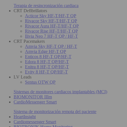
Terapia de resincronización cardiaca
CRT Defibrillators
Acticor Sky HF-T/HF-T QP
Rivacor Sky HF-T/HF-T QP
Rivacor Aura HF-T/HF-T QP
Rivacor Rise HF-T/HF-T QP
Ilivia Neo 7 HF-T QP / HF-T
CRT Pacemakers
Amvia Sky HF-T QP / HF-T
Amvia Edge HF-T QP
Enticos 8 HF-T QP/HF-T
Edora 8 HF-T QP/HF-T
Enitra 8 HF-T QP/HF-T
Evity 8 HF-T QP/HF-T
LV Leads
Sentus OTW QP
Sistemas de monitores cardiacos implantables (MCI)
BIOMONITOR IIIm
CardioMessenger Smart
Sistema de monitorización remota del paciente
HeartInsight
Cardiomessenger Smart
BIOTRONIK Home Monitoring