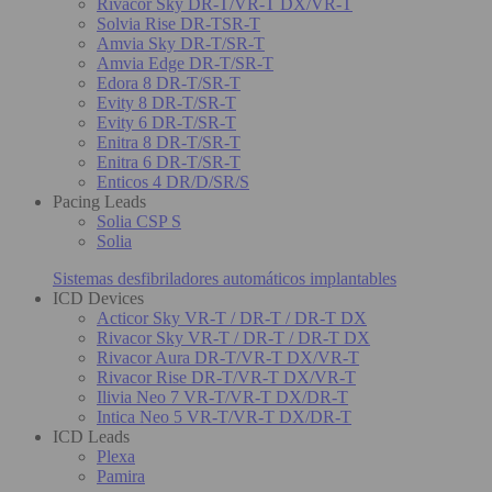
Rivacor Sky DR-T/VR-T DX/VR-T
Solvia Rise DR-TSR-T
Amvia Sky DR-T/SR-T
Amvia Edge DR-T/SR-T
Edora 8 DR-T/SR-T
Evity 8 DR-T/SR-T
Evity 6 DR-T/SR-T
Enitra 8 DR-T/SR-T
Enitra 6 DR-T/SR-T
Enticos 4 DR/D/SR/S
Pacing Leads
Solia CSP S
Solia
Sistemas desfibriladores automáticos implantables
ICD Devices
Acticor Sky VR-T / DR-T / DR-T DX
Rivacor Sky VR-T / DR-T / DR-T DX
Rivacor Aura DR-T/VR-T DX/VR-T
Rivacor Rise DR-T/VR-T DX/VR-T
Ilivia Neo 7 VR-T/VR-T DX/DR-T
Intica Neo 5 VR-T/VR-T DX/DR-T
ICD Leads
Plexa
Pamira