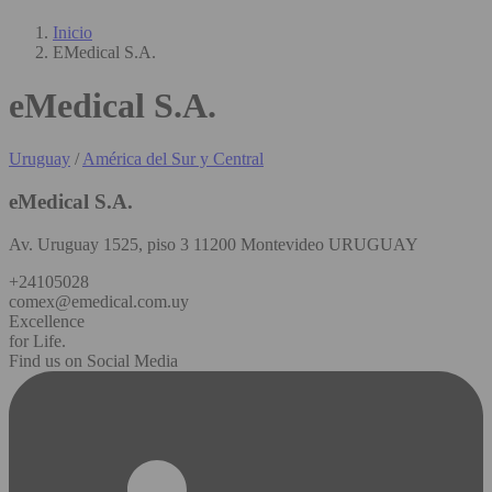
Inicio
EMedical S.A.
eMedical S.A.
Uruguay
/
América del Sur y Central
eMedical S.A.
Av. Uruguay 1525, piso 3 11200 Montevideo URUGUAY
+24105028
comex@emedical.com.uy
Excellence
for Life.
Find us on Social Media