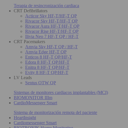
Terapia de resincronización cardiaca
CRT Defibrillators
Acticor Sky HF-T/HF-T QP
Rivacor Sky HF-T/HF-T QP
Rivacor Aura HF-T/HF-T QP
Rivacor Rise HF-T/HF-T QP
Ilivia Neo 7 HF-T QP / HF-T
CRT Pacemakers
Amvia Sky HF-T QP / HF-T
Amvia Edge HF-T QP
Enticos 8 HF-T QP/HF-T
Edora 8 HF-T QP/HF-T
Enitra 8 HF-T QP/HF-T
Evity 8 HF-T QP/HF-T
LV Leads
Sentus OTW QP
Sistemas de monitores cardiacos implantables (MCI)
BIOMONITOR IIIm
CardioMessenger Smart
Sistema de monitorización remota del paciente
HeartInsight
Cardiomessenger Smart
BIOTRONIK Home Monitoring