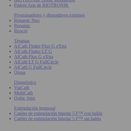
Patient App de BIOTRONIK
Programadores y dispositivos externos
Renamic Neo
Renamic
Reocor
Terapias
AlCath Flutter Flux G eXtra
AlCath Flutter LT G
AlCath Flux G eXtra
AlCath LT G FullCircle
AlCath G FullCircle
Qiona
Diagnóstico
ViaCath
MultiCath
Qubic Stim
Estimulación temporal
Catéter de estimulación bipolar 5 F™ con balón
Catéter de estimulación bipolar 5 F™ sin balón