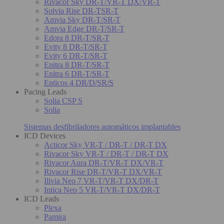
Rivacor Sky DR-T/VR-T DX/VR-T
Solvia Rise DR-TSR-T
Amvia Sky DR-T/SR-T
Amvia Edge DR-T/SR-T
Edora 8 DR-T/SR-T
Evity 8 DR-T/SR-T
Evity 6 DR-T/SR-T
Enitra 8 DR-T/SR-T
Enitra 6 DR-T/SR-T
Enticos 4 DR/D/SR/S
Pacing Leads
Solia CSP S
Solia
Sistemas desfibriladores automáticos implantables
ICD Devices
Acticor Sky VR-T / DR-T / DR-T DX
Rivacor Sky VR-T / DR-T / DR-T DX
Rivacor Aura DR-T/VR-T DX/VR-T
Rivacor Rise DR-T/VR-T DX/VR-T
Ilivia Neo 7 VR-T/VR-T DX/DR-T
Intica Neo 5 VR-T/VR-T DX/DR-T
ICD Leads
Plexa
Pamira