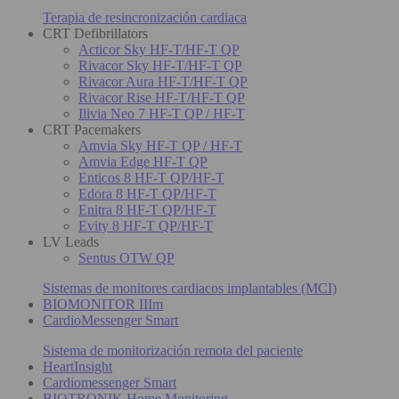
Terapia de resincronización cardiaca
CRT Defibrillators
Acticor Sky HF-T/HF-T QP
Rivacor Sky HF-T/HF-T QP
Rivacor Aura HF-T/HF-T QP
Rivacor Rise HF-T/HF-T QP
Ilivia Neo 7 HF-T QP / HF-T
CRT Pacemakers
Amvia Sky HF-T QP / HF-T
Amvia Edge HF-T QP
Enticos 8 HF-T QP/HF-T
Edora 8 HF-T QP/HF-T
Enitra 8 HF-T QP/HF-T
Evity 8 HF-T QP/HF-T
LV Leads
Sentus OTW QP
Sistemas de monitores cardiacos implantables (MCI)
BIOMONITOR IIIm
CardioMessenger Smart
Sistema de monitorización remota del paciente
HeartInsight
Cardiomessenger Smart
BIOTRONIK Home Monitoring