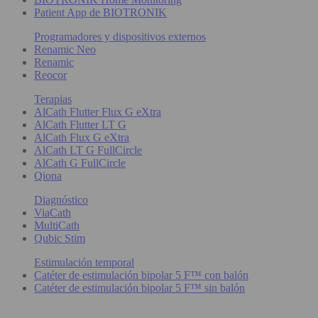
Patient App de BIOTRONIK
Programadores y dispositivos externos
Renamic Neo
Renamic
Reocor
Terapias
AlCath Flutter Flux G eXtra
AlCath Flutter LT G
AlCath Flux G eXtra
AlCath LT G FullCircle
AlCath G FullCircle
Qiona
Diagnóstico
ViaCath
MultiCath
Qubic Stim
Estimulación temporal
Catéter de estimulación bipolar 5 F™ con balón
Catéter de estimulación bipolar 5 F™ sin balón