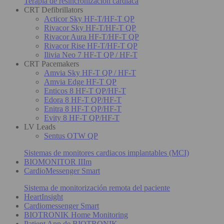
Terapia de resincronización cardiaca
CRT Defibrillators
Acticor Sky HF-T/HF-T QP
Rivacor Sky HF-T/HF-T QP
Rivacor Aura HF-T/HF-T QP
Rivacor Rise HF-T/HF-T QP
Ilivia Neo 7 HF-T QP / HF-T
CRT Pacemakers
Amvia Sky HF-T QP / HF-T
Amvia Edge HF-T QP
Enticos 8 HF-T QP/HF-T
Edora 8 HF-T QP/HF-T
Enitra 8 HF-T QP/HF-T
Evity 8 HF-T QP/HF-T
LV Leads
Sentus OTW QP
Sistemas de monitores cardiacos implantables (MCI)
BIOMONITOR IIIm
CardioMessenger Smart
Sistema de monitorización remota del paciente
HeartInsight
Cardiomessenger Smart
BIOTRONIK Home Monitoring
Patient App de BIOTRONIK