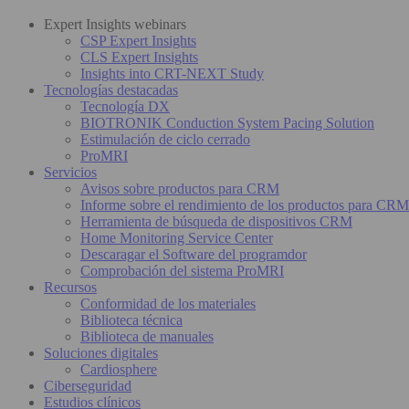
Expert Insights webinars
CSP Expert Insights
CLS Expert Insights
Insights into CRT-NEXT Study
Tecnologías destacadas
Tecnología DX
BIOTRONIK Conduction System Pacing Solution
Estimulación de ciclo cerrado
ProMRI
Servicios
Avisos sobre productos para CRM
Informe sobre el rendimiento de los productos para CRM
Herramienta de búsqueda de dispositivos CRM
Home Monitoring Service Center
Descaragar el Software del programdor
Comprobación del sistema ProMRI
Recursos
Conformidad de los materiales
Biblioteca técnica
Biblioteca de manuales
Soluciones digitales
Cardiosphere
Ciberseguridad
Estudios clínicos