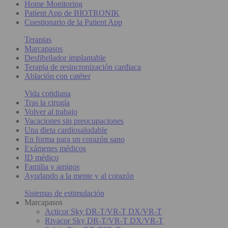
Home Monitoring
Patient App de BIOTRONIK
Cuestionario de la Patient App
Terapias
Marcapasos
Desfibrilador implantable
Terapia de resincronización cardiaca
Ablación con catéter
Vida cotidiana
Tras la cirugía
Volver al trabajo
Vacaciones sin preocupaciones
Una dieta cardiosaludable
En forma para un corazón sano
Exámenes médicos
ID médico
Familia y amigos
Ayudando a la mente y al corazón
Sistemas de estimulación
Marcapasos
Acticor Sky DR-T/VR-T DX/VR-T
Rivacor Sky DR-T/VR-T DX/VR-T