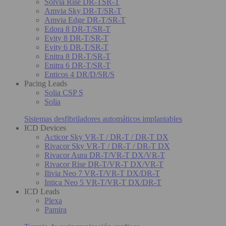
Solvia Rise DR-TSR-T
Amvia Sky DR-T/SR-T
Amvia Edge DR-T/SR-T
Edora 8 DR-T/SR-T
Evity 8 DR-T/SR-T
Evity 6 DR-T/SR-T
Enitra 8 DR-T/SR-T
Enitra 6 DR-T/SR-T
Enticos 4 DR/D/SR/S
Pacing Leads
Solia CSP S
Solia
Sistemas desfibriladores automáticos implantables
ICD Devices
Acticor Sky VR-T / DR-T / DR-T DX
Rivacor Sky VR-T / DR-T / DR-T DX
Rivacor Aura DR-T/VR-T DX/VR-T
Rivacor Rise DR-T/VR-T DX/VR-T
Ilivia Neo 7 VR-T/VR-T DX/DR-T
Intica Neo 5 VR-T/VR-T DX/DR-T
ICD Leads
Plexa
Pamira