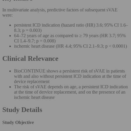
In multivariate analysis, predictive factors of subsequent sVAE
were:
persistent ICD indication (hazard ratio (HR) 3.6; 95% CI 1.6–
8.3; p = 0.003)
64–72 years of age as compared to ≥ 79 years (HR 3.7; 95%
CI 1.4–9.7; p = 0.008)
ischemic heart disease (HR 4.4; 95% CI 2.1–9.3; p < 0.0001)
Clinical Relevance
BioCONTINUE shows a persistent risk of sVAE in patients
with and also without persistent ICD indication at the time of
device replacement
The risk of sVAE depends on age, a persistent ICD indication
at the time of dervice replacement, and on the presence of an
ischemic heart disease
Study Details
Study Objective