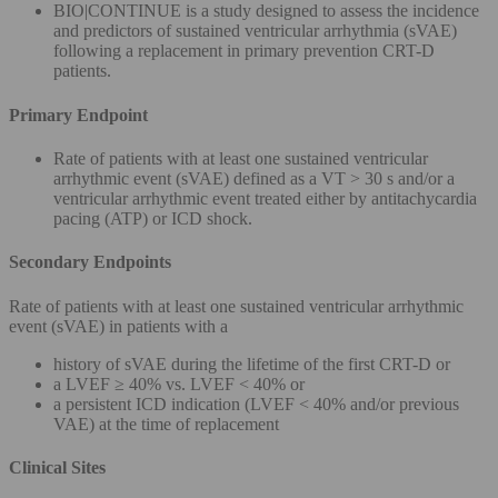
BIO|CONTINUE is a study designed to assess the incidence
and predictors of sustained ventricular arrhythmia (sVAE)
following a replacement in primary prevention CRT-D
patients.
Primary Endpoint
Rate of patients with at least one sustained ventricular
arrhythmic event (sVAE) defined as a VT > 30 s and/or a
ventricular arrhythmic event treated either by antitachycardia
pacing (ATP) or ICD shock.
Secondary Endpoints
Rate of patients with at least one sustained ventricular arrhythmic
event (sVAE) in patients with a
history of sVAE during the lifetime of the first CRT-D or
a LVEF ≥ 40% vs. LVEF < 40% or
a persistent ICD indication (LVEF < 40% and/or previous
VAE) at the time of replacement
Clinical Sites