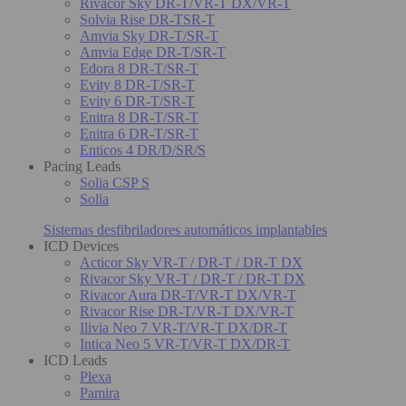
Rivacor Sky DR-T/VR-T DX/VR-T
Solvia Rise DR-TSR-T
Amvia Sky DR-T/SR-T
Amvia Edge DR-T/SR-T
Edora 8 DR-T/SR-T
Evity 8 DR-T/SR-T
Evity 6 DR-T/SR-T
Enitra 8 DR-T/SR-T
Enitra 6 DR-T/SR-T
Enticos 4 DR/D/SR/S
Pacing Leads
Solia CSP S
Solia
Sistemas desfibriladores automáticos implantables
ICD Devices
Acticor Sky VR-T / DR-T / DR-T DX
Rivacor Sky VR-T / DR-T / DR-T DX
Rivacor Aura DR-T/VR-T DX/VR-T
Rivacor Rise DR-T/VR-T DX/VR-T
Ilivia Neo 7 VR-T/VR-T DX/DR-T
Intica Neo 5 VR-T/VR-T DX/DR-T
ICD Leads
Plexa
Pamira