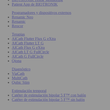
Patient App de BIOTRONIK
Programadores y dispositivos externos
Renamic Neo
Renamic
Reocor
Terapias
AlCath Flutter Flux G eXtra
AlCath Flutter LT G
AlCath Flux G eXtra
AlCath LT G FullCircle
AlCath G FullCircle
Qiona
Diagnóstico
ViaCath
MultiCath
Qubic Stim
Estimulación temporal
Catéter de estimulación bipolar 5 F™ con balón
Catéter de estimulación bipolar 5 F™ sin balón