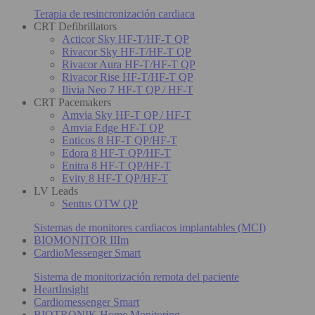
Terapia de resincronización cardiaca
CRT Defibrillators
Acticor Sky HF-T/HF-T QP
Rivacor Sky HF-T/HF-T QP
Rivacor Aura HF-T/HF-T QP
Rivacor Rise HF-T/HF-T QP
Ilivia Neo 7 HF-T QP / HF-T
CRT Pacemakers
Amvia Sky HF-T QP / HF-T
Amvia Edge HF-T QP
Enticos 8 HF-T QP/HF-T
Edora 8 HF-T QP/HF-T
Enitra 8 HF-T QP/HF-T
Evity 8 HF-T QP/HF-T
LV Leads
Sentus OTW QP
Sistemas de monitores cardiacos implantables (MCI)
BIOMONITOR IIIm
CardioMessenger Smart
Sistema de monitorización remota del paciente
HeartInsight
Cardiomessenger Smart
BIOTRONIK Home Monitoring