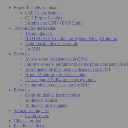
Expert Insights webinars
CSP Expert Insights
CLS Expert Insights
Insights into CRT-NEXT Study
Tecnologías destacadas
Tecnología DX
BIOTRONIK Conduction System Pacing Solution
Estimulación de ciclo cerrado
ProMRI
Servicios
Avisos sobre productos para CRM
Informe sobre el rendimiento de los productos para CRM
Herramienta de búsqueda de dispositivos CRM
Home Monitoring Service Center
Descaragar el Software del programdor
Comprobación del sistema ProMRI
Recursos
Conformidad de los materiales
Biblioteca técnica
Biblioteca de manuales
Soluciones digitales
Cardiosphere
Ciberseguridad
Estudios clínicos