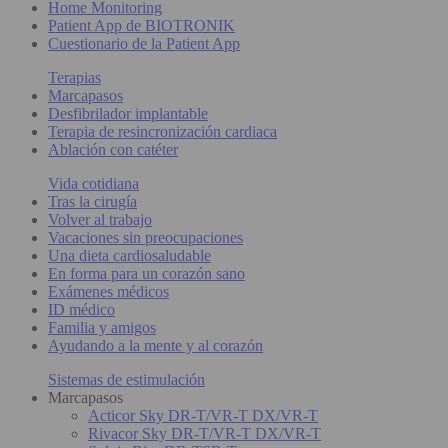
Home Monitoring
Patient App de BIOTRONIK
Cuestionario de la Patient App
Terapias
Marcapasos
Desfibrilador implantable
Terapia de resincronización cardiaca
Ablación con catéter
Vida cotidiana
Tras la cirugía
Volver al trabajo
Vacaciones sin preocupaciones
Una dieta cardiosaludable
En forma para un corazón sano
Exámenes médicos
ID médico
Familia y amigos
Ayudando a la mente y al corazón
Sistemas de estimulación
Marcapasos
Acticor Sky DR-T/VR-T DX/VR-T
Rivacor Sky DR-T/VR-T DX/VR-T