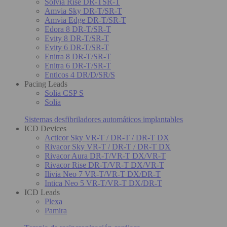
Solvia Rise DR-TSR-T
Amvia Sky DR-T/SR-T
Amvia Edge DR-T/SR-T
Edora 8 DR-T/SR-T
Evity 8 DR-T/SR-T
Evity 6 DR-T/SR-T
Enitra 8 DR-T/SR-T
Enitra 6 DR-T/SR-T
Enticos 4 DR/D/SR/S
Pacing Leads
Solia CSP S
Solia
Sistemas desfibriladores automáticos implantables
ICD Devices
Acticor Sky VR-T / DR-T / DR-T DX
Rivacor Sky VR-T / DR-T / DR-T DX
Rivacor Aura DR-T/VR-T DX/VR-T
Rivacor Rise DR-T/VR-T DX/VR-T
Ilivia Neo 7 VR-T/VR-T DX/DR-T
Intica Neo 5 VR-T/VR-T DX/DR-T
ICD Leads
Plexa
Pamira