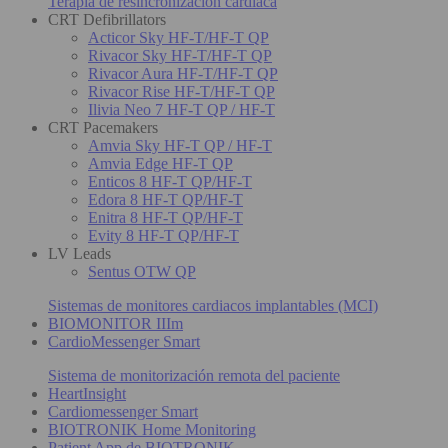
Terapia de resincronización cardiaca
CRT Defibrillators
Acticor Sky HF-T/HF-T QP
Rivacor Sky HF-T/HF-T QP
Rivacor Aura HF-T/HF-T QP
Rivacor Rise HF-T/HF-T QP
Ilivia Neo 7 HF-T QP / HF-T
CRT Pacemakers
Amvia Sky HF-T QP / HF-T
Amvia Edge HF-T QP
Enticos 8 HF-T QP/HF-T
Edora 8 HF-T QP/HF-T
Enitra 8 HF-T QP/HF-T
Evity 8 HF-T QP/HF-T
LV Leads
Sentus OTW QP
Sistemas de monitores cardiacos implantables (MCI)
BIOMONITOR IIIm
CardioMessenger Smart
Sistema de monitorización remota del paciente
HeartInsight
Cardiomessenger Smart
BIOTRONIK Home Monitoring
Patient App de BIOTRONIK