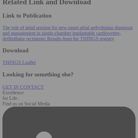
Related Link and Download
Link to Publication
The role of atrial sensing for new-onset atrial arrhythmias diagnosis
and management in single-chamber implantable cardioverter-
defibrillator recipients: Results from the THINGS registry
Download
THINGS Leaflet
Looking for something else?
GET IN CONTACT
Excellence
for Life.
Find us on Social Media