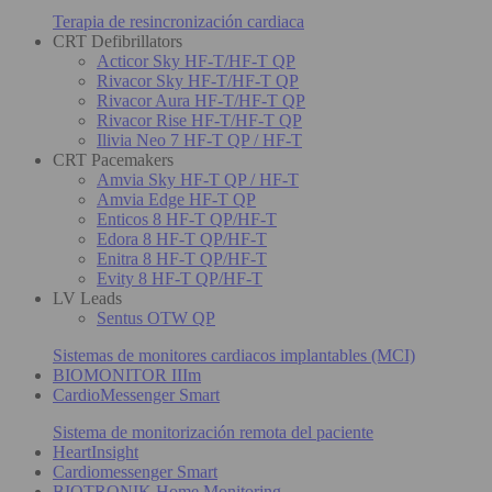
Terapia de resincronización cardiaca
CRT Defibrillators
Acticor Sky HF-T/HF-T QP
Rivacor Sky HF-T/HF-T QP
Rivacor Aura HF-T/HF-T QP
Rivacor Rise HF-T/HF-T QP
Ilivia Neo 7 HF-T QP / HF-T
CRT Pacemakers
Amvia Sky HF-T QP / HF-T
Amvia Edge HF-T QP
Enticos 8 HF-T QP/HF-T
Edora 8 HF-T QP/HF-T
Enitra 8 HF-T QP/HF-T
Evity 8 HF-T QP/HF-T
LV Leads
Sentus OTW QP
Sistemas de monitores cardiacos implantables (MCI)
BIOMONITOR IIIm
CardioMessenger Smart
Sistema de monitorización remota del paciente
HeartInsight
Cardiomessenger Smart
BIOTRONIK Home Monitoring