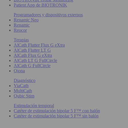
Patient App de BIOTRONIK
Programadores y dispositivos externos
Renamic Neo
Renamic
Reocor
Terapias
AlCath Flutter Flux G eXtra
AlCath Flutter LT G
AlCath Flux G eXtra
AlCath LT G FullCircle
AlCath G FullCircle
Qiona
Diagnóstico
ViaCath
MultiCath
Qubic Stim
Estimulación temporal
Catéter de estimulación bipolar 5 F™ con balón
Catéter de estimulación bipolar 5 F™ sin balón