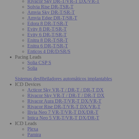
Rivacor Sky DR-T/VR-T DX/VR-T
Solvia Rise DR-TSR-T
Amvia Sky DR-T/SR-T
Amvia Edge DR-T/SR-T
Edora 8 DR-T/SR-T
Evity 8 DR-T/SR-T
Evity 6 DR-T/SR-T
Enitra 8 DR-T/SR-T
Enitra 6 DR-T/SR-T
Enticos 4 DR/D/SR/S
Pacing Leads
Solia CSP S
Solia
Sistemas desfibriladores automáticos implantables
ICD Devices
Acticor Sky VR-T / DR-T / DR-T DX
Rivacor Sky VR-T / DR-T / DR-T DX
Rivacor Aura DR-T/VR-T DX/VR-T
Rivacor Rise DR-T/VR-T DX/VR-T
Ilivia Neo 7 VR-T/VR-T DX/DR-T
Intica Neo 5 VR-T/VR-T DX/DR-T
ICD Leads
Plexa
Pamira