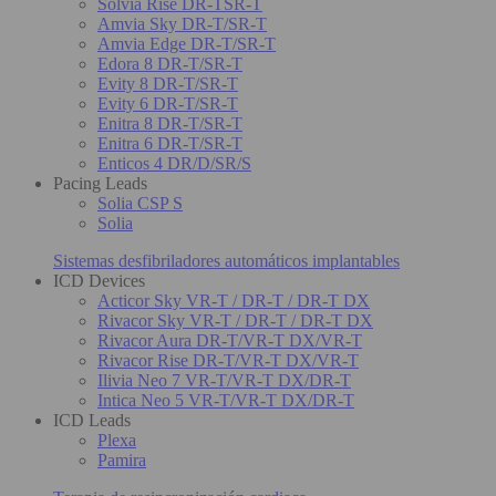
Solvia Rise DR-TSR-T
Amvia Sky DR-T/SR-T
Amvia Edge DR-T/SR-T
Edora 8 DR-T/SR-T
Evity 8 DR-T/SR-T
Evity 6 DR-T/SR-T
Enitra 8 DR-T/SR-T
Enitra 6 DR-T/SR-T
Enticos 4 DR/D/SR/S
Pacing Leads
Solia CSP S
Solia
Sistemas desfibriladores automáticos implantables
ICD Devices
Acticor Sky VR-T / DR-T / DR-T DX
Rivacor Sky VR-T / DR-T / DR-T DX
Rivacor Aura DR-T/VR-T DX/VR-T
Rivacor Rise DR-T/VR-T DX/VR-T
Ilivia Neo 7 VR-T/VR-T DX/DR-T
Intica Neo 5 VR-T/VR-T DX/DR-T
ICD Leads
Plexa
Pamira