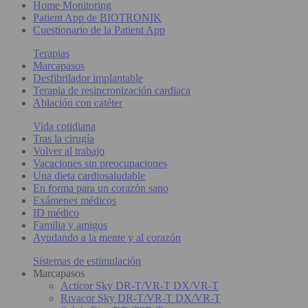
Home Monitoring
Patient App de BIOTRONIK
Cuestionario de la Patient App
Terapias
Marcapasos
Desfibrilador implantable
Terapia de resincronización cardiaca
Ablación con catéter
Vida cotidiana
Tras la cirugía
Volver al trabajo
Vacaciones sin preocupaciones
Una dieta cardiosaludable
En forma para un corazón sano
Exámenes médicos
ID médico
Familia y amigos
Ayudando a la mente y al corazón
Sistemas de estimulación
Marcapasos
Acticor Sky DR-T/VR-T DX/VR-T
Rivacor Sky DR-T/VR-T DX/VR-T