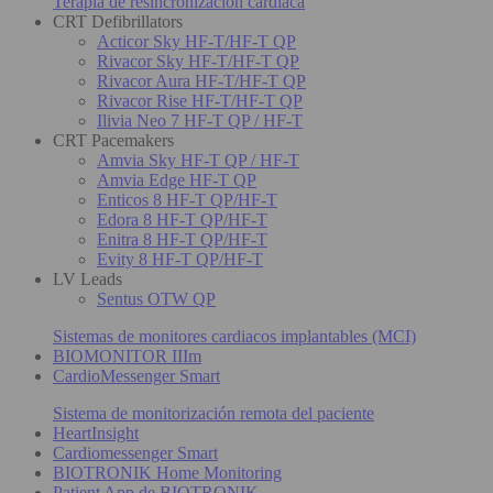
Terapia de resincronización cardiaca
CRT Defibrillators
Acticor Sky HF-T/HF-T QP
Rivacor Sky HF-T/HF-T QP
Rivacor Aura HF-T/HF-T QP
Rivacor Rise HF-T/HF-T QP
Ilivia Neo 7 HF-T QP / HF-T
CRT Pacemakers
Amvia Sky HF-T QP / HF-T
Amvia Edge HF-T QP
Enticos 8 HF-T QP/HF-T
Edora 8 HF-T QP/HF-T
Enitra 8 HF-T QP/HF-T
Evity 8 HF-T QP/HF-T
LV Leads
Sentus OTW QP
Sistemas de monitores cardiacos implantables (MCI)
BIOMONITOR IIIm
CardioMessenger Smart
Sistema de monitorización remota del paciente
HeartInsight
Cardiomessenger Smart
BIOTRONIK Home Monitoring
Patient App de BIOTRONIK