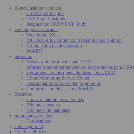
Expert Insights webinars
CSP Expert Insights
CLS Expert Insights
Insights into CRT-NEXT Study
Tecnologías destacadas
Tecnología DX
BIOTRONIK Conduction System Pacing Solution
Estimulación de ciclo cerrado
ProMRI
Servicios
Avisos sobre productos para CRM
Informe sobre el rendimiento de los productos para CRM
Herramienta de búsqueda de dispositivos CRM
Home Monitoring Service Center
Descaragar el Software del programdor
Comprobación del sistema ProMRI
Recursos
Conformidad de los materiales
Biblioteca técnica
Biblioteca de manuales
Soluciones digitales
Cardiosphere
Ciberseguridad
Estudios clínicos