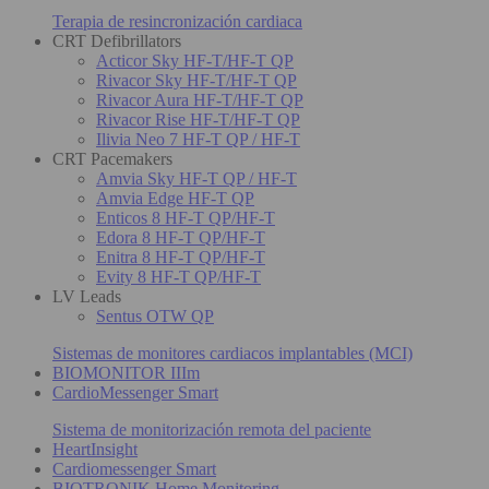
Terapia de resincronización cardiaca
CRT Defibrillators
Acticor Sky HF-T/HF-T QP
Rivacor Sky HF-T/HF-T QP
Rivacor Aura HF-T/HF-T QP
Rivacor Rise HF-T/HF-T QP
Ilivia Neo 7 HF-T QP / HF-T
CRT Pacemakers
Amvia Sky HF-T QP / HF-T
Amvia Edge HF-T QP
Enticos 8 HF-T QP/HF-T
Edora 8 HF-T QP/HF-T
Enitra 8 HF-T QP/HF-T
Evity 8 HF-T QP/HF-T
LV Leads
Sentus OTW QP
Sistemas de monitores cardiacos implantables (MCI)
BIOMONITOR IIIm
CardioMessenger Smart
Sistema de monitorización remota del paciente
HeartInsight
Cardiomessenger Smart
BIOTRONIK Home Monitoring