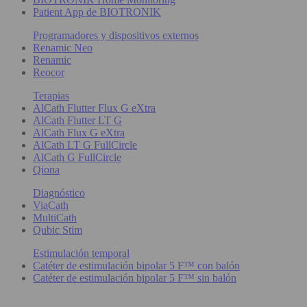
Patient App de BIOTRONIK
Programadores y dispositivos externos
Renamic Neo
Renamic
Reocor
Terapias
AlCath Flutter Flux G eXtra
AlCath Flutter LT G
AlCath Flux G eXtra
AlCath LT G FullCircle
AlCath G FullCircle
Qiona
Diagnóstico
ViaCath
MultiCath
Qubic Stim
Estimulación temporal
Catéter de estimulación bipolar 5 F™ con balón
Catéter de estimulación bipolar 5 F™ sin balón