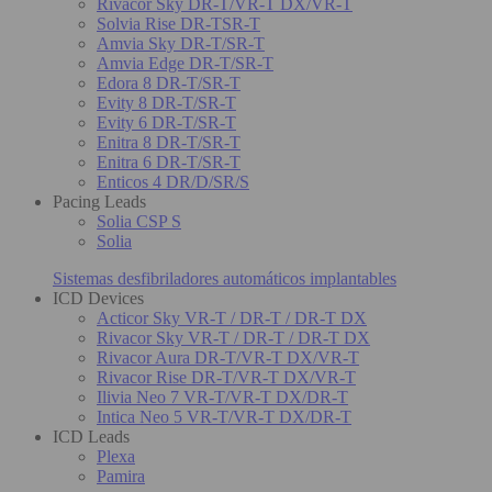
Rivacor Sky DR-T/VR-T DX/VR-T
Solvia Rise DR-TSR-T
Amvia Sky DR-T/SR-T
Amvia Edge DR-T/SR-T
Edora 8 DR-T/SR-T
Evity 8 DR-T/SR-T
Evity 6 DR-T/SR-T
Enitra 8 DR-T/SR-T
Enitra 6 DR-T/SR-T
Enticos 4 DR/D/SR/S
Pacing Leads
Solia CSP S
Solia
Sistemas desfibriladores automáticos implantables
ICD Devices
Acticor Sky VR-T / DR-T / DR-T DX
Rivacor Sky VR-T / DR-T / DR-T DX
Rivacor Aura DR-T/VR-T DX/VR-T
Rivacor Rise DR-T/VR-T DX/VR-T
Ilivia Neo 7 VR-T/VR-T DX/DR-T
Intica Neo 5 VR-T/VR-T DX/DR-T
ICD Leads
Plexa
Pamira