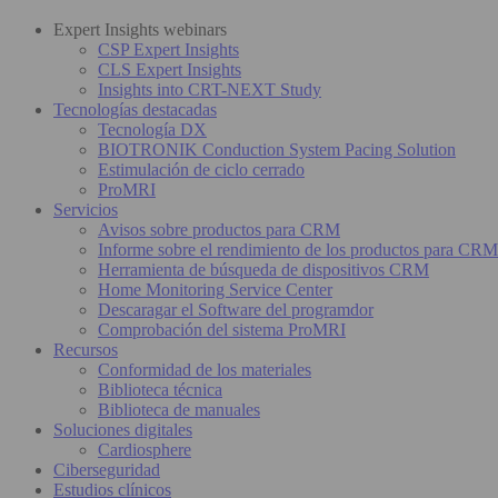
Expert Insights webinars
CSP Expert Insights
CLS Expert Insights
Insights into CRT-NEXT Study
Tecnologías destacadas
Tecnología DX
BIOTRONIK Conduction System Pacing Solution
Estimulación de ciclo cerrado
ProMRI
Servicios
Avisos sobre productos para CRM
Informe sobre el rendimiento de los productos para CRM
Herramienta de búsqueda de dispositivos CRM
Home Monitoring Service Center
Descaragar el Software del programdor
Comprobación del sistema ProMRI
Recursos
Conformidad de los materiales
Biblioteca técnica
Biblioteca de manuales
Soluciones digitales
Cardiosphere
Ciberseguridad
Estudios clínicos