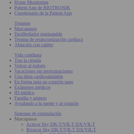
Home Monitoring
Patient App de BIOTRONIK
Cuestionario de la Patient App
Terapias
Marcapasos
Desfibrilador implantable
Terapia de resincronización cardiaca
Ablación con catéter
Vida cotidiana
Tras la cirugía
Volver al trabajo
Vacaciones sin preocupaciones
Una dieta cardiosaludable
En forma para un corazón sano
Exámenes médicos
ID médico
Familia y amigos
Ayudando a la mente y al corazón
Sistemas de estimulación
Marcapasos
Acticor Sky DR-T/VR-T DX/VR-T
Rivacor Sky DR-T/VR-T DX/VR-T