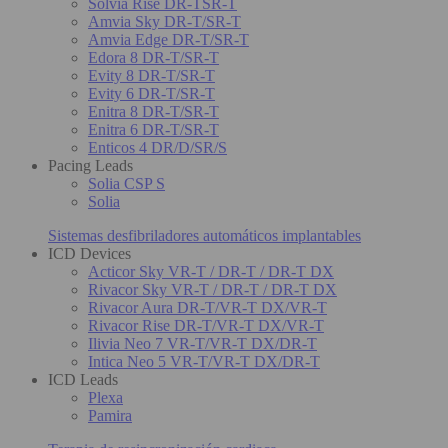
Solvia Rise DR-TSR-T
Amvia Sky DR-T/SR-T
Amvia Edge DR-T/SR-T
Edora 8 DR-T/SR-T
Evity 8 DR-T/SR-T
Evity 6 DR-T/SR-T
Enitra 8 DR-T/SR-T
Enitra 6 DR-T/SR-T
Enticos 4 DR/D/SR/S
Pacing Leads
Solia CSP S
Solia
Sistemas desfibriladores automáticos implantables
ICD Devices
Acticor Sky VR-T / DR-T / DR-T DX
Rivacor Sky VR-T / DR-T / DR-T DX
Rivacor Aura DR-T/VR-T DX/VR-T
Rivacor Rise DR-T/VR-T DX/VR-T
Ilivia Neo 7 VR-T/VR-T DX/DR-T
Intica Neo 5 VR-T/VR-T DX/DR-T
ICD Leads
Plexa
Pamira