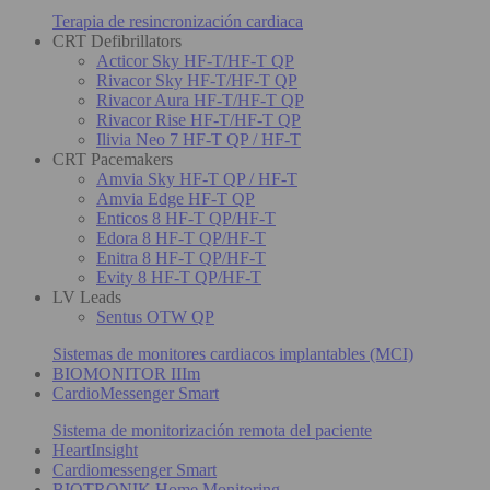
Terapia de resincronización cardiaca
CRT Defibrillators
Acticor Sky HF-T/HF-T QP
Rivacor Sky HF-T/HF-T QP
Rivacor Aura HF-T/HF-T QP
Rivacor Rise HF-T/HF-T QP
Ilivia Neo 7 HF-T QP / HF-T
CRT Pacemakers
Amvia Sky HF-T QP / HF-T
Amvia Edge HF-T QP
Enticos 8 HF-T QP/HF-T
Edora 8 HF-T QP/HF-T
Enitra 8 HF-T QP/HF-T
Evity 8 HF-T QP/HF-T
LV Leads
Sentus OTW QP
Sistemas de monitores cardiacos implantables (MCI)
BIOMONITOR IIIm
CardioMessenger Smart
Sistema de monitorización remota del paciente
HeartInsight
Cardiomessenger Smart
BIOTRONIK Home Monitoring