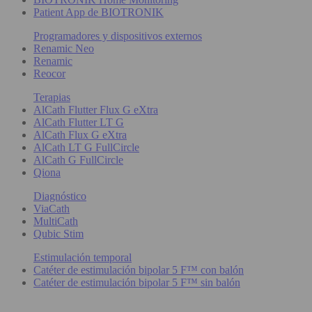
Patient App de BIOTRONIK
Programadores y dispositivos externos
Renamic Neo
Renamic
Reocor
Terapias
AlCath Flutter Flux G eXtra
AlCath Flutter LT G
AlCath Flux G eXtra
AlCath LT G FullCircle
AlCath G FullCircle
Qiona
Diagnóstico
ViaCath
MultiCath
Qubic Stim
Estimulación temporal
Catéter de estimulación bipolar 5 F™ con balón
Catéter de estimulación bipolar 5 F™ sin balón