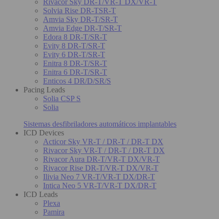
Rivacor Sky DR-T/VR-T DX/VR-T
Solvia Rise DR-TSR-T
Amvia Sky DR-T/SR-T
Amvia Edge DR-T/SR-T
Edora 8 DR-T/SR-T
Evity 8 DR-T/SR-T
Evity 6 DR-T/SR-T
Enitra 8 DR-T/SR-T
Enitra 6 DR-T/SR-T
Enticos 4 DR/D/SR/S
Pacing Leads
Solia CSP S
Solia
Sistemas desfibriladores automáticos implantables
ICD Devices
Acticor Sky VR-T / DR-T / DR-T DX
Rivacor Sky VR-T / DR-T / DR-T DX
Rivacor Aura DR-T/VR-T DX/VR-T
Rivacor Rise DR-T/VR-T DX/VR-T
Ilivia Neo 7 VR-T/VR-T DX/DR-T
Intica Neo 5 VR-T/VR-T DX/DR-T
ICD Leads
Plexa
Pamira