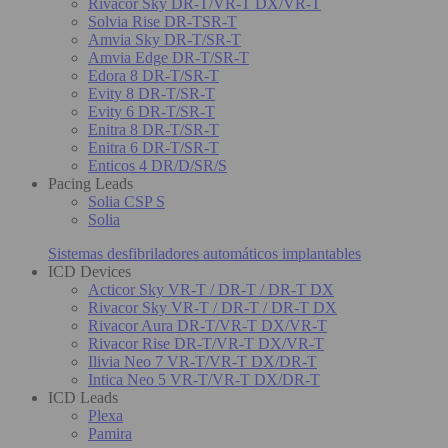
Rivacor Sky DR-T/VR-T DX/VR-T
Solvia Rise DR-TSR-T
Amvia Sky DR-T/SR-T
Amvia Edge DR-T/SR-T
Edora 8 DR-T/SR-T
Evity 8 DR-T/SR-T
Evity 6 DR-T/SR-T
Enitra 8 DR-T/SR-T
Enitra 6 DR-T/SR-T
Enticos 4 DR/D/SR/S
Pacing Leads
Solia CSP S
Solia
Sistemas desfibriladores automáticos implantables
ICD Devices
Acticor Sky VR-T / DR-T / DR-T DX
Rivacor Sky VR-T / DR-T / DR-T DX
Rivacor Aura DR-T/VR-T DX/VR-T
Rivacor Rise DR-T/VR-T DX/VR-T
Ilivia Neo 7 VR-T/VR-T DX/DR-T
Intica Neo 5 VR-T/VR-T DX/DR-T
ICD Leads
Plexa
Pamira