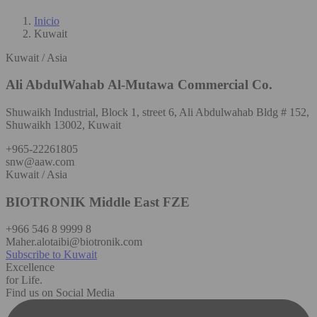
Inicio
Kuwait
Kuwait / Asia
Ali AbdulWahab Al-Mutawa Commercial Co.
Shuwaikh Industrial, Block 1, street 6, Ali Abdulwahab Bldg # 152,
Shuwaikh 13002, Kuwait
+965-22261805
snw@aaw.com
Kuwait / Asia
BIOTRONIK Middle East FZE
+966 546 8 9999 8
Maher.alotaibi@biotronik.com
Subscribe to Kuwait
Excellence
for Life.
Find us on Social Media