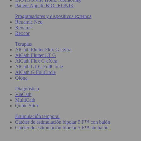
Patient App de BIOTRONIK
Programadores y dispositivos externos
Renamic Neo
Renamic
Reocor
Terapias
AlCath Flutter Flux G eXtra
AlCath Flutter LT G
AlCath Flux G eXtra
AlCath LT G FullCircle
AlCath G FullCircle
Qiona
Diagnóstico
ViaCath
MultiCath
Qubic Stim
Estimulación temporal
Catéter de estimulación bipolar 5 F™ con balón
Catéter de estimulación bipolar 5 F™ sin balón