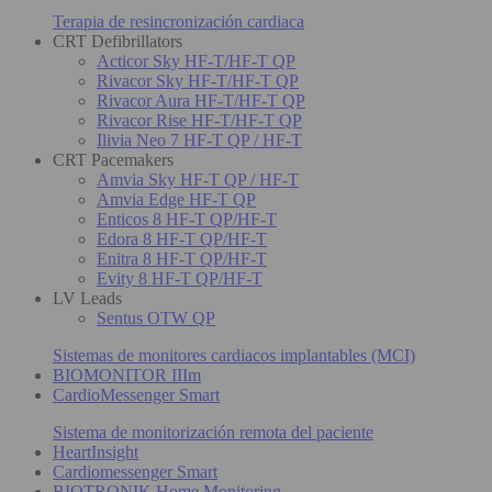
Terapia de resincronización cardiaca
CRT Defibrillators
Acticor Sky HF-T/HF-T QP
Rivacor Sky HF-T/HF-T QP
Rivacor Aura HF-T/HF-T QP
Rivacor Rise HF-T/HF-T QP
Ilivia Neo 7 HF-T QP / HF-T
CRT Pacemakers
Amvia Sky HF-T QP / HF-T
Amvia Edge HF-T QP
Enticos 8 HF-T QP/HF-T
Edora 8 HF-T QP/HF-T
Enitra 8 HF-T QP/HF-T
Evity 8 HF-T QP/HF-T
LV Leads
Sentus OTW QP
Sistemas de monitores cardiacos implantables (MCI)
BIOMONITOR IIIm
CardioMessenger Smart
Sistema de monitorización remota del paciente
HeartInsight
Cardiomessenger Smart
BIOTRONIK Home Monitoring