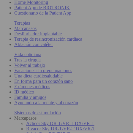
Home Monitoring
Patient App de BIOTRONIK
Cuestionario de la Patient App
Terapias
Marcapasos
Desfibrilador implantable
Terapia de resincronización cardiaca
Ablación con catéter
Vida cotidiana
Tras la cirugía
Volver al trabajo
Vacaciones sin preocupaciones
Una dieta cardiosaludable
En forma para un corazón sano
Exámenes médicos
ID médico
Familia y amigos
Ayudando a la mente y al corazón
Sistemas de estimulación
Marcapasos
Acticor Sky DR-T/VR-T DX/VR-T
Rivacor Sky DR-T/VR-T DX/VR-T