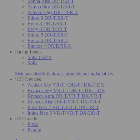
Solvia Rise DR-TSR-T
Amvia Sky DR-T/SR-T
Amvia Edge DR-T/SR-T
Edora 8 DR-T/SR-T
Evity 8 DR-T/SR-T
Evity 6 DR-T/SR-T
Enitra 8 DR-T/SR-T
Enitra 6 DR-T/SR-T
Enticos 4 DR/D/SR/S
Pacing Leads
Solia CSP S
Solia
Sistemas desfibriladores automáticos implantables
ICD Devices
Acticor Sky VR-T / DR-T / DR-T DX
Rivacor Sky VR-T / DR-T / DR-T DX
Rivacor Aura DR-T/VR-T DX/VR-T
Rivacor Rise DR-T/VR-T DX/VR-T
Ilivia Neo 7 VR-T/VR-T DX/DR-T
Intica Neo 5 VR-T/VR-T DX/DR-T
ICD Leads
Plexa
Pamira