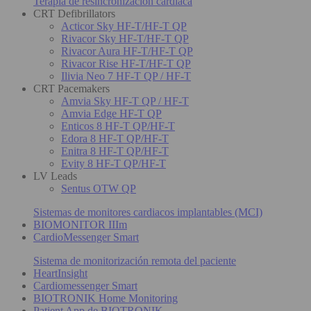
Terapia de resincronización cardiaca
CRT Defibrillators
Acticor Sky HF-T/HF-T QP
Rivacor Sky HF-T/HF-T QP
Rivacor Aura HF-T/HF-T QP
Rivacor Rise HF-T/HF-T QP
Ilivia Neo 7 HF-T QP / HF-T
CRT Pacemakers
Amvia Sky HF-T QP / HF-T
Amvia Edge HF-T QP
Enticos 8 HF-T QP/HF-T
Edora 8 HF-T QP/HF-T
Enitra 8 HF-T QP/HF-T
Evity 8 HF-T QP/HF-T
LV Leads
Sentus OTW QP
Sistemas de monitores cardiacos implantables (MCI)
BIOMONITOR IIIm
CardioMessenger Smart
Sistema de monitorización remota del paciente
HeartInsight
Cardiomessenger Smart
BIOTRONIK Home Monitoring
Patient App de BIOTRONIK