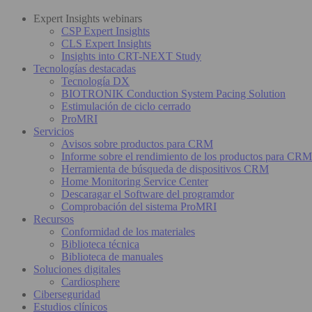
Expert Insights webinars
CSP Expert Insights
CLS Expert Insights
Insights into CRT-NEXT Study
Tecnologías destacadas
Tecnología DX
BIOTRONIK Conduction System Pacing Solution
Estimulación de ciclo cerrado
ProMRI
Servicios
Avisos sobre productos para CRM
Informe sobre el rendimiento de los productos para CRM
Herramienta de búsqueda de dispositivos CRM
Home Monitoring Service Center
Descaragar el Software del programdor
Comprobación del sistema ProMRI
Recursos
Conformidad de los materiales
Biblioteca técnica
Biblioteca de manuales
Soluciones digitales
Cardiosphere
Ciberseguridad
Estudios clínicos