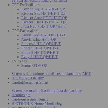
Terapia de resincronización cardiaca
CRT Defibrillators
Acticor Sky HF-T/HF-T QP
Rivacor Sky HF-T/HF-T QP
Rivacor Aura HF-T/HF-T QP
Rivacor Rise HF-T/HF-T QP
Ilivia Neo 7 HF-T QP / HF-T
CRT Pacemakers
Amvia Sky HF-T QP / HF-T
Amvia Edge HF-T QP
Enticos 8 HF-T QP/HF-T
Edora 8 HF-T QP/HF-T
Enitra 8 HF-T QP/HF-T
Evity 8 HF-T QP/HF-T
LV Leads
Sentus OTW QP
Sistemas de monitores cardiacos implantables (MCI)
BIOMONITOR IIIm
CardioMessenger Smart
Sistema de monitorización remota del paciente
HeartInsight
Cardiomessenger Smart
BIOTRONIK Home Monitoring
Patient App de BIOTRONIK