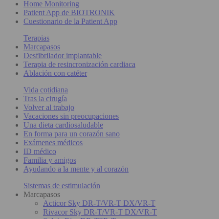
Home Monitoring
Patient App de BIOTRONIK
Cuestionario de la Patient App
Terapias
Marcapasos
Desfibrilador implantable
Terapia de resincronización cardiaca
Ablación con catéter
Vida cotidiana
Tras la cirugía
Volver al trabajo
Vacaciones sin preocupaciones
Una dieta cardiosaludable
En forma para un corazón sano
Exámenes médicos
ID médico
Familia y amigos
Ayudando a la mente y al corazón
Sistemas de estimulación
Marcapasos
Acticor Sky DR-T/VR-T DX/VR-T
Rivacor Sky DR-T/VR-T DX/VR-T