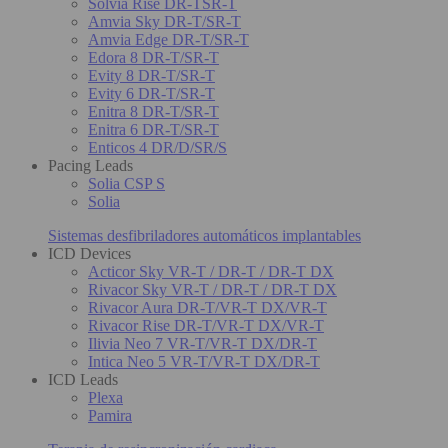
Solvia Rise DR-TSR-T
Amvia Sky DR-T/SR-T
Amvia Edge DR-T/SR-T
Edora 8 DR-T/SR-T
Evity 8 DR-T/SR-T
Evity 6 DR-T/SR-T
Enitra 8 DR-T/SR-T
Enitra 6 DR-T/SR-T
Enticos 4 DR/D/SR/S
Pacing Leads
Solia CSP S
Solia
Sistemas desfibriladores automáticos implantables
ICD Devices
Acticor Sky VR-T / DR-T / DR-T DX
Rivacor Sky VR-T / DR-T / DR-T DX
Rivacor Aura DR-T/VR-T DX/VR-T
Rivacor Rise DR-T/VR-T DX/VR-T
Ilivia Neo 7 VR-T/VR-T DX/DR-T
Intica Neo 5 VR-T/VR-T DX/DR-T
ICD Leads
Plexa
Pamira