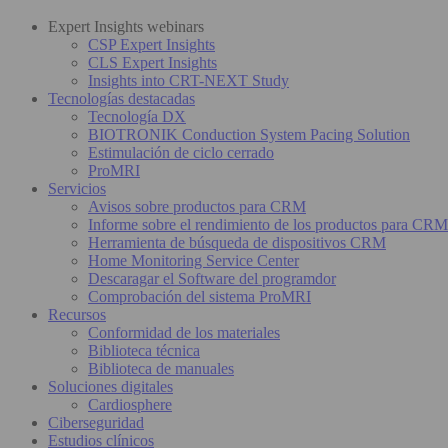
Expert Insights webinars
CSP Expert Insights
CLS Expert Insights
Insights into CRT-NEXT Study
Tecnologías destacadas
Tecnología DX
BIOTRONIK Conduction System Pacing Solution
Estimulación de ciclo cerrado
ProMRI
Servicios
Avisos sobre productos para CRM
Informe sobre el rendimiento de los productos para CRM
Herramienta de búsqueda de dispositivos CRM
Home Monitoring Service Center
Descaragar el Software del programdor
Comprobación del sistema ProMRI
Recursos
Conformidad de los materiales
Biblioteca técnica
Biblioteca de manuales
Soluciones digitales
Cardiosphere
Ciberseguridad
Estudios clínicos