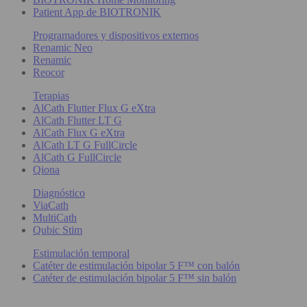
Patient App de BIOTRONIK
Programadores y dispositivos externos
Renamic Neo
Renamic
Reocor
Terapias
AlCath Flutter Flux G eXtra
AlCath Flutter LT G
AlCath Flux G eXtra
AlCath LT G FullCircle
AlCath G FullCircle
Qiona
Diagnóstico
ViaCath
MultiCath
Qubic Stim
Estimulación temporal
Catéter de estimulación bipolar 5 F™ con balón
Catéter de estimulación bipolar 5 F™ sin balón