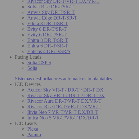
Rivacor Sky DR-T/VR-T DX/VR-T
Solvia Rise DR-TSR-T
Amvia Sky DR-T/SR-T
Amvia Edge DR-T/SR-T
Edora 8 DR-T/SR-T
Evity 8 DR-T/SR-T
Evity 6 DR-T/SR-T
Enitra 8 DR-T/SR-T
Enitra 6 DR-T/SR-T
Enticos 4 DR/D/SR/S
Pacing Leads
Solia CSP S
Solia
Sistemas desfibriladores automáticos implantables
ICD Devices
Acticor Sky VR-T / DR-T / DR-T DX
Rivacor Sky VR-T / DR-T / DR-T DX
Rivacor Aura DR-T/VR-T DX/VR-T
Rivacor Rise DR-T/VR-T DX/VR-T
Ilivia Neo 7 VR-T/VR-T DX/DR-T
Intica Neo 5 VR-T/VR-T DX/DR-T
ICD Leads
Plexa
Pamira