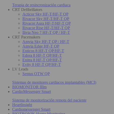
Terapia de resincronización cardiaca
CRT Defibrillators
Acticor Sky HF-T/HF-T QP
Rivacor Sky HF-T/HF-T QP
Rivacor Aura HF-T/HF-T QP
Rivacor Rise HF-T/HF-T QP
Ilivia Neo 7 HF-T QP / HF-T
CRT Pacemakers
Amvia Sky HF-T QP / HF-T
Amvia Edge HF-T QP
Enticos 8 HF-T QP/HF-T
Edora 8 HF-T QP/HF-T
Enitra 8 HF-T QP/HF-T
Evity 8 HF-T QP/HF-T
LV Leads
Sentus OTW QP
Sistemas de monitores cardiacos implantables (MCI)
BIOMONITOR IIIm
CardioMessenger Smart
Sistema de monitorización remota del paciente
HeartInsight
Cardiomessenger Smart
BIOTRONIK Home Monitoring