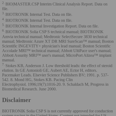
2.
BIO|MASTER.CSP Interim Clinical Analysis Report. Data on
file.
3.
BIOTRONIK Internal Test. Data on file.
4.
BIOTRONIK Internal Test. Data on file.
5.
BIOTRONIK Internal Investigation Report. Data on file.
6.
BIOTRONIK Solia CSP S technical manual; BIOTRONIK
Amvia technical manual; Medtronic SelectSecure 3830 technical
manual; Medtronic Azure XT DR MRI SureScan™ manual; Boston
Scientific INGEVITY+ physician's lead manual; Boston Scientific
Accolade MRI™ technical manual; Abbott UltiPace user's manual;
Abbott Assurity MRI™ user's manual; MicroPort Alizea™ implant
manual.
7.
Stokes KB, Anderson J. Low threshold leads: the effect of steroid
elution. In GE Antonioli GE, Aubert AE, Ector H, editors.
Pacemaker Leads. Elsevier Science Publishers BV; 1991. p. 537-
542. 8. Mond HG, Stokes KB. Pacing Clin
Electrophysiol. 1996;19(7):1016-20. 9. Schaldach M, Progress in
Biomedical Research. June 2000.
Disclaimer
BIOTRONIK Solia CSP S is not currently approved for conduction
system pacing in the United States. Content not intended for US