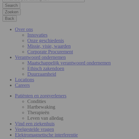
Zoeken
Back
Over ons
Innovaties
Onze geschiedenis
Missie, visie, waarden
Corporate Procurement
Verantwoord ondernemen
Maatschappelijk verantwoord ondernemen
Ethisch zakendoen
Duurzaamheid
Locations
Careers
Patiënten en zorgverleners
Condities
Hartbewaking
Therapieën
Leven van alledag
Vind een ziekenhuis
Veelgestelde vragen
Elektromagnetische interferentie