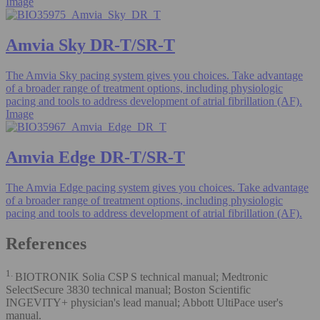
Image
Amvia Sky DR-T/SR-T
The Amvia Sky pacing system gives you choices. Take advantage
of a broader range of treatment options, including physiologic
pacing and tools to address development of atrial fibrillation (AF).
Image
Amvia Edge DR-T/SR-T
The Amvia Edge pacing system gives you choices. Take advantage
of a broader range of treatment options, including physiologic
pacing and tools to address development of atrial fibrillation (AF).
References
1.
BIOTRONIK Solia CSP S technical manual; Medtronic
SelectSecure 3830 technical manual; Boston Scientific
INGEVITY+ physician's lead manual; Abbott UltiPace user's
manual.