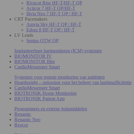
Rivacor Rise HF-T/HF-T QP
Acticor 7 HF-T QP/HF-T
Ilivia Neo 7 HF-T QP / HF-T
CRT Pacemakers
Amvia Sky HF-T QP / HF-T
Edora 8 HF-T QP / HF-T
LV Leads
Sentus OTW QP
Implanteerbare hartmonitoren (ICM) systemen
BIOMONITOR IV
BIOMONITOR IIIm
CardioMessenger Smart
Systemen voor remote monitoring van patiënten
HeartInsight – oplossing voor het beheer van hartinsufficiëntie
CardioMessenger Smart
BIOTRONIK Home Monitoring
BIOTRONIK Patient App
Programmers en externe hulpmiddelen
Renamic
Renamic Neo
Reocor