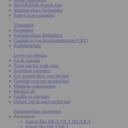
BIOTRONIK Patient App
Implanteerbare hartmonitor
Patient App vragenlijst
Therapieën
Pacemaker
Implanteerbare defibrillator
Cardiale re-synchronisatietherapie (CRT)
Katheterablatie
Leven van alledag
Na de operatie
Terug aan het werk gaan
Zorgeloze vakanties
Een gezond dieet voor het hart
Geschikt voor een gezond hart
Medische onderzoeken
Medisch ID
Familie en vrienden
Helpen van de geest en het hart
Implanteerbare pacemaker
Pacemakers
Acticor Sky DR-T/VR-T DX/VR-T
Amvia Sky DR-T/SR-T