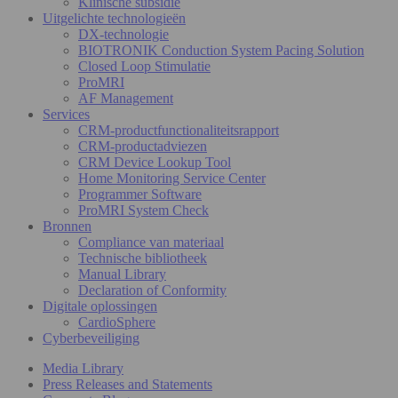
Klinische subsidie
Uitgelichte technologieën
DX-technologie
BIOTRONIK Conduction System Pacing Solution
Closed Loop Stimulatie
ProMRI
AF Management
Services
CRM-productfunctionaliteitsrapport
CRM-productadviezen
CRM Device Lookup Tool
Home Monitoring Service Center
Programmer Software
ProMRI System Check
Bronnen
Compliance van materiaal
Technische bibliotheek
Manual Library
Declaration of Conformity
Digitale oplossingen
CardioSphere
Cyberbeveiliging
Media Library
Press Releases and Statements