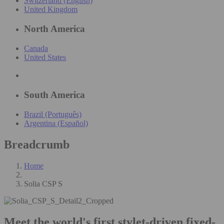
Switzerland (English)
United Kingdom
North America
Canada
United States
South America
Brazil (Português)
Argentina (Español)
Breadcrumb
Home
Solia CSP S
Meet the world's first stylet-driven fixed-