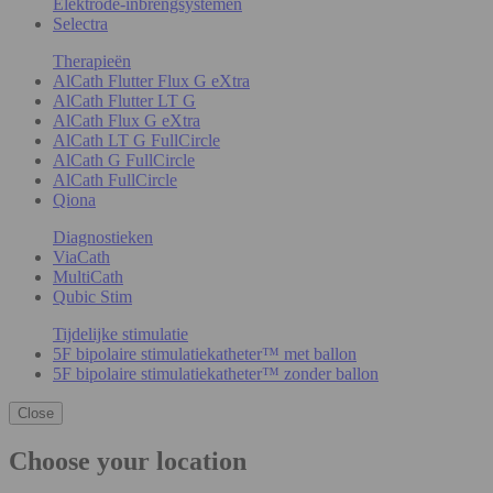
Elektrode-inbrengsystemen
Selectra
Therapieën
AlCath Flutter Flux G eXtra
AlCath Flutter LT G
AlCath Flux G eXtra
AlCath LT G FullCircle
AlCath G FullCircle
AlCath FullCircle
Qiona
Diagnostieken
ViaCath
MultiCath
Qubic Stim
Tijdelijke stimulatie
5F bipolaire stimulatiekatheter™ met ballon
5F bipolaire stimulatiekatheter™ zonder ballon
Close
Choose your location