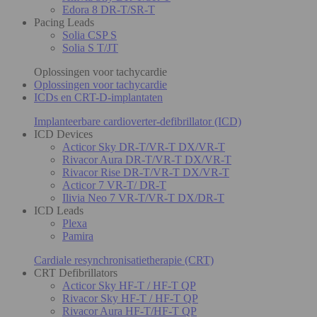
Edora 8 DR-T/SR-T
Pacing Leads
Solia CSP S
Solia S T/JT
Oplossingen voor tachycardie
Oplossingen voor tachycardie
ICDs en CRT-D-implantaten
Implanteerbare cardioverter-defibrillator (ICD)
ICD Devices
Acticor Sky DR-T/VR-T DX/VR-T
Rivacor Aura DR-T/VR-T DX/VR-T
Rivacor Rise DR-T/VR-T DX/VR-T
Acticor 7 VR-T/ DR-T
Ilivia Neo 7 VR-T/VR-T DX/DR-T
ICD Leads
Plexa
Pamira
Cardiale resynchronisatietherapie (CRT)
CRT Defibrillators
Acticor Sky HF-T / HF-T QP
Rivacor Sky HF-T / HF-T QP
Rivacor Aura HF-T/HF-T QP