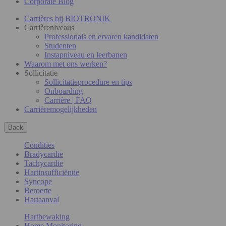
Corporate Blog
Carrières bij BIOTRONIK
Carrièreniveaus
Professionals en ervaren kandidaten
Studenten
Instapniveau en leerbanen
Waarom met ons werken?
Sollicitatie
Sollicitatieprocedure en tips
Onboarding
Carrière | FAQ
Carrièremogelijkheden
Back
Condities
Bradycardie
Tachycardie
Hartinsufficiëntie
Syncope
Beroerte
Hartaanval
Hartbewaking
Home Monitoring