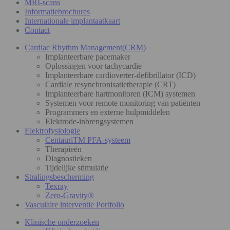
MRI-scans
Informatiebrochures
Internationale implantaatkaart
Contact
Cardiac Rhythm Management(CRM)
Implanteerbare pacemaker
Oplossingen voor tachycardie
Implanteerbare cardioverter-defibrillator (ICD)
Cardiale resynchronisatietherapie (CRT)
Implanteerbare hartmonitoren (ICM) systemen
Systemen voor remote monitoring van patiënten
Programmers en externe hulpmiddelen
Elektrode-inbrengsystemen
Elektrofysiologie
CentauriTM PFA-systeem
Therapieën
Diagnostieken
Tijdelijke stimulatie
Stralingsbescherming
Texray
Zero-Gravity®
Vasculaire interventie Portfolio
Klinische onderzoeken