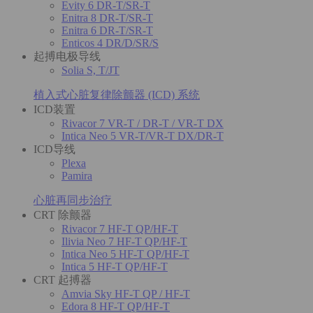
Evity 6 DR-T/SR-T
Enitra 8 DR-T/SR-T
Enitra 6 DR-T/SR-T
Enticos 4 DR/D/SR/S
起搏电极导线
Solia S, T/JT
植入式心脏复律除颤器 (ICD) 系统
ICD装置
Rivacor 7 VR-T / DR-T / VR-T DX
Intica Neo 5 VR-T/VR-T DX/DR-T
ICD导线
Plexa
Pamira
心脏再同步治疗
CRT 除颤器
Rivacor 7 HF-T QP/HF-T
Ilivia Neo 7 HF-T QP/HF-T
Intica Neo 5 HF-T QP/HF-T
Intica 5 HF-T QP/HF-T
CRT 起搏器
Amvia Sky HF-T QP / HF-T
Edora 8 HF-T QP/HF-T