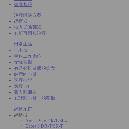
家庭监护
冶疗解决方案
起搏器
植入式除颤器
心脏再同步治疗
日常生活
手术后
重返工作岗位
无忧假期
有益心脏健康的饮食
健康的心脏
医疗检查
医疗 ID
家人和朋友
心理和心脏上的帮助
起搏系统
起搏器
Amvia Sky DR-T/SR-T
Edora 8 DR-T/SR-T