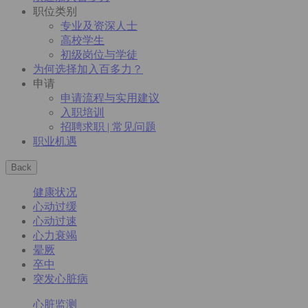
职位类别
专业及资深人士
高校学生
初级岗位与学徒
为何选择加入百多力？
申请
申请流程与实用建议
入职培训
招聘求职 | 常见问题
职业机遇
Back
健康状况
心动过缓
心动过速
心力衰竭
晕厥
卒中
突发心脏病
心脏监测