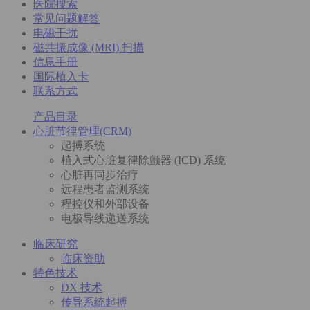
医院搜索
常见问题解答
电磁干扰
磁共振成像 (MRI) 扫描
信息手册
国际植入卡
联系方式
产品目录
心脏节律管理(CRM)
起搏系统
植入式心脏复律除颤器 (ICD) 系统
心脏再同步治疗
远程患者监测系统
程控仪和外部设备
电极导线递送系统
临床研究
临床资助
特色技术
DX 技术
传导系统起搏