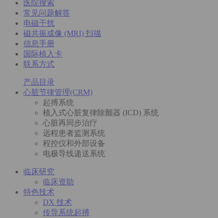
医院搜索
常见问题解答
电磁干扰
磁共振成像 (MRI) 扫描
信息手册
国际植入卡
联系方式
产品目录
心脏节律管理(CRM)
起搏系统
植入式心脏复律除颤器 (ICD) 系统
心脏再同步治疗
远程患者监测系统
程控仪和外部设备
电极导线递送系统
临床研究
临床资助
特色技术
DX 技术
传导系统起搏