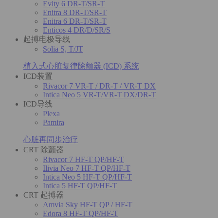
Evity 6 DR-T/SR-T
Enitra 8 DR-T/SR-T
Enitra 6 DR-T/SR-T
Enticos 4 DR/D/SR/S
起搏电极导线
Solia S, T/JT
植入式心脏复律除颤器 (ICD) 系统
ICD装置
Rivacor 7 VR-T / DR-T / VR-T DX
Intica Neo 5 VR-T/VR-T DX/DR-T
ICD导线
Plexa
Pamira
心脏再同步治疗
CRT 除颤器
Rivacor 7 HF-T QP/HF-T
Ilivia Neo 7 HF-T QP/HF-T
Intica Neo 5 HF-T QP/HF-T
Intica 5 HF-T QP/HF-T
CRT 起搏器
Amvia Sky HF-T QP / HF-T
Edora 8 HF-T QP/HF-T