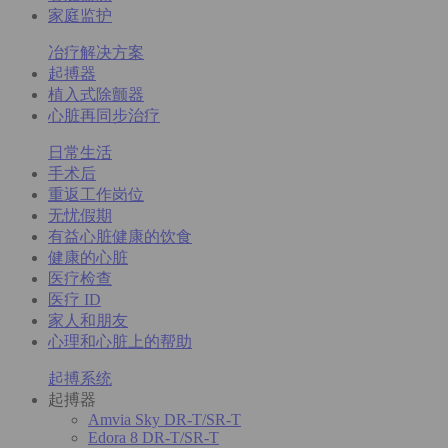
家庭监护
冶疗解决方案
起搏器
植入式除颤器
心脏再同步治疗
日常生活
手术后
重返工作岗位
无忧假期
有益心脏健康的饮食
健康的心脏
医疗检查
医疗 ID
家人和朋友
心理和心脏上的帮助
起搏系统
起搏器
Amvia Sky DR-T/SR-T
Edora 8 DR-T/SR-T