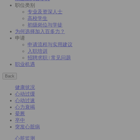
职位类别
专业及资深人士
高校学生
初级岗位与学徒
为何选择加入百多力？
申请
申请流程与实用建议
入职培训
招聘求职 | 常见问题
职业机遇
Back
健康状况
心动过缓
心动过速
心力衰竭
晕厥
卒中
突发心脏病
心脏监测