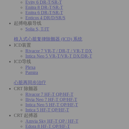
Evity 6 DR-T/SR-T
Enitra 8 DR-T/SR-T
Enitra 6 DR-T/SR-T
Enticos 4 DR/D/SR/S
起搏电极导线
Solia S, T/JT
植入式心脏复律除颤器 (ICD) 系统
ICD装置
Rivacor 7 VR-T / DR-T / VR-T DX
Intica Neo 5 VR-T/VR-T DX/DR-T
ICD导线
Plexa
Pamira
心脏再同步治疗
CRT 除颤器
Rivacor 7 HF-T QP/HF-T
Ilivia Neo 7 HF-T QP/HF-T
Intica Neo 5 HF-T QP/HF-T
Intica 5 HF-T QP/HF-T
CRT 起搏器
Amvia Sky HF-T QP / HF-T
Edora 8 HF-T QP/HF-T