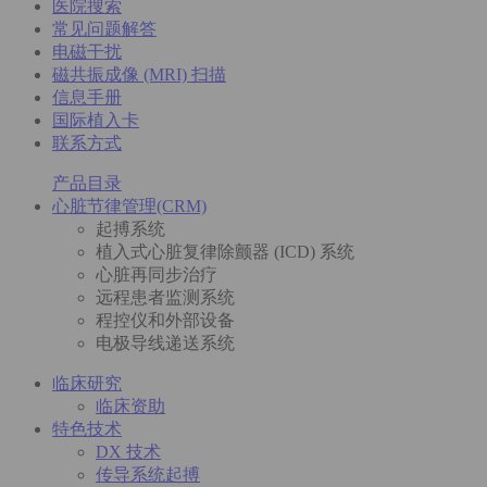
医院搜索
常见问题解答
电磁干扰
磁共振成像 (MRI) 扫描
信息手册
国际植入卡
联系方式
产品目录
心脏节律管理(CRM)
起搏系统
植入式心脏复律除颤器 (ICD) 系统
心脏再同步治疗
远程患者监测系统
程控仪和外部设备
电极导线递送系统
临床研究
临床资助
特色技术
DX 技术
传导系统起搏