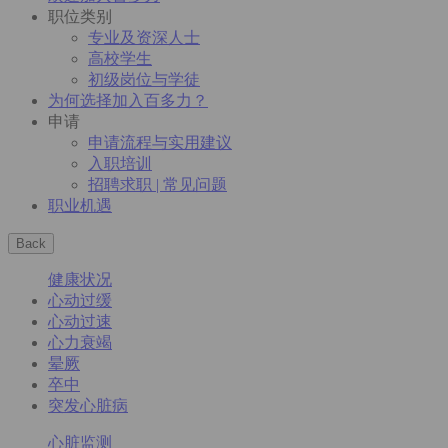
职位类别
专业及资深人士
高校学生
初级岗位与学徒
为何选择加入百多力？
申请
申请流程与实用建议
入职培训
招聘求职 | 常见问题
职业机遇
Back
健康状况
心动过缓
心动过速
心力衰竭
晕厥
卒中
突发心脏病
心脏监测