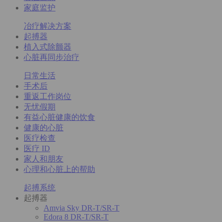
家庭监护
冶疗解决方案
起搏器
植入式除颤器
心脏再同步治疗
日常生活
手术后
重返工作岗位
无忧假期
有益心脏健康的饮食
健康的心脏
医疗检查
医疗 ID
家人和朋友
心理和心脏上的帮助
起搏系统
起搏器
Amvia Sky DR-T/SR-T
Edora 8 DR-T/SR-T