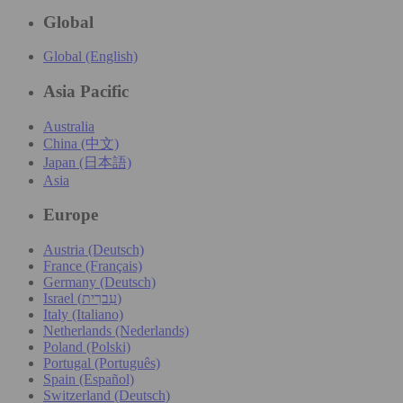
Global
Global (English)
Asia Pacific
Australia
China (中文)
Japan (日本語)
Asia
Europe
Austria (Deutsch)
France (Français)
Germany (Deutsch)
Israel (עִברִית)
Italy (Italiano)
Netherlands (Nederlands)
Poland (Polski)
Portugal (Português)
Spain (Español)
Switzerland (Deutsch)