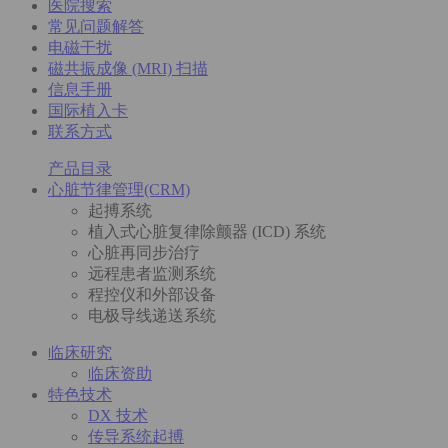
医院搜索
常见问题解答
电磁干扰
磁共振成像 (MRI) 扫描
信息手册
国际植入卡
联系方式
产品目录
心脏节律管理(CRM)
起搏系统
植入式心脏复律除颤器 (ICD) 系统
心脏再同步治疗
远程患者监测系统
程控仪和外部设备
电极导线递送系统
临床研究
临床资助
特色技术
DX 技术
传导系统起搏