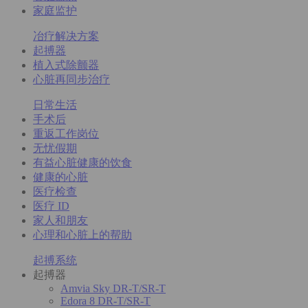
家庭监护
冶疗解决方案
起搏器
植入式除颤器
心脏再同步治疗
日常生活
手术后
重返工作岗位
无忧假期
有益心脏健康的饮食
健康的心脏
医疗检查
医疗 ID
家人和朋友
心理和心脏上的帮助
起搏系统
起搏器
Amvia Sky DR-T/SR-T
Edora 8 DR-T/SR-T