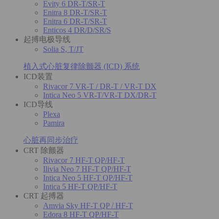
Evity 6 DR-T/SR-T
Enitra 8 DR-T/SR-T
Enitra 6 DR-T/SR-T
Enticos 4 DR/D/SR/S
起搏电极导线
Solia S, T/JT
植入式心脏复律除颤器 (ICD) 系统
ICD装置
Rivacor 7 VR-T / DR-T / VR-T DX
Intica Neo 5 VR-T/VR-T DX/DR-T
ICD导线
Plexa
Pamira
心脏再同步治疗
CRT 除颤器
Rivacor 7 HF-T QP/HF-T
Ilivia Neo 7 HF-T QP/HF-T
Intica Neo 5 HF-T QP/HF-T
Intica 5 HF-T QP/HF-T
CRT 起搏器
Amvia Sky HF-T QP / HF-T
Edora 8 HF-T QP/HF-T