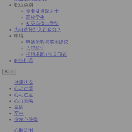
职位类别
专业及资深人士
高校学生
初级岗位与学徒
为何选择加入百多力？
申请
申请流程与实用建议
入职培训
招聘求职 | 常见问题
职业机遇
Back
健康状况
心动过缓
心动过速
心力衰竭
晕厥
卒中
突发心脏病
心脏监测