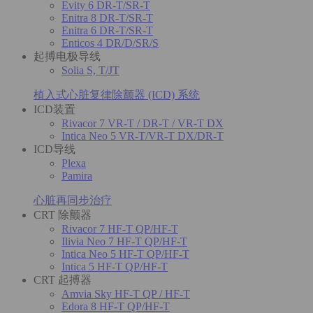
Evity 6 DR-T/SR-T
Enitra 8 DR-T/SR-T
Enitra 6 DR-T/SR-T
Enticos 4 DR/D/SR/S
起搏电极导线
Solia S, T/JT
植入式心脏复律除颤器 (ICD) 系统
ICD装置
Rivacor 7 VR-T / DR-T / VR-T DX
Intica Neo 5 VR-T/VR-T DX/DR-T
ICD导线
Plexa
Pamira
心脏再同步治疗
CRT 除颤器
Rivacor 7 HF-T QP/HF-T
Ilivia Neo 7 HF-T QP/HF-T
Intica Neo 5 HF-T QP/HF-T
Intica 5 HF-T QP/HF-T
CRT 起搏器
Amvia Sky HF-T QP / HF-T
Edora 8 HF-T QP/HF-T