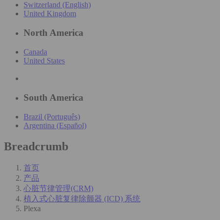
Switzerland (English)
United Kingdom
North America
Canada
United States
South America
Brazil (Português)
Argentina (Español)
Breadcrumb
首页
产品
心脏节律管理(CRM)
植入式心脏复律除颤器 (ICD) 系统
Plexa