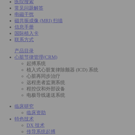
医院搜索
常见问题解答
电磁干扰
磁共振成像 (MRI) 扫描
信息手册
国际植入卡
联系方式
产品目录
心脏节律管理(CRM)
起搏系统
植入式心脏复律除颤器 (ICD) 系统
心脏再同步治疗
远程患者监测系统
程控仪和外部设备
电极导线递送系统
临床研究
临床资助
特色技术
DX 技术
传导系统起搏