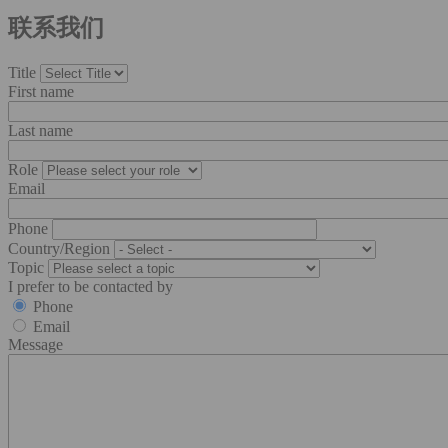
联系我们
Title
First name
Last name
Role
Email
Phone
Country/Region
Topic
I prefer to be contacted by
Phone
Email
Message