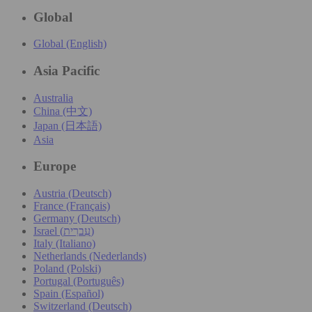
Global
Global (English)
Asia Pacific
Australia
China (中文)
Japan (日本語)
Asia
Europe
Austria (Deutsch)
France (Français)
Germany (Deutsch)
Israel (עִברִית)
Italy (Italiano)
Netherlands (Nederlands)
Poland (Polski)
Portugal (Português)
Spain (Español)
Switzerland (Deutsch)