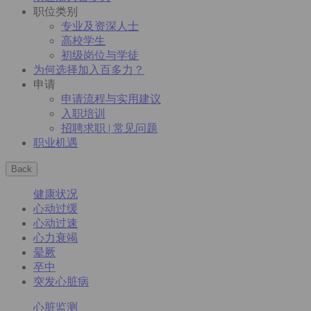
职位类别
专业及资深人士
高校学生
初级岗位与学徒
为何选择加入百多力？
申请
申请流程与实用建议
入职培训
招聘求职 | 常见问题
职业机遇
Back
健康状况
心动过缓
心动过速
心力衰竭
晕厥
卒中
突发心脏病
心脏监测