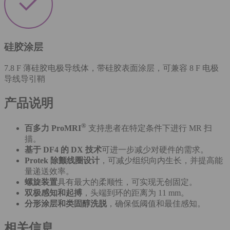
硅胶涂层
7.8 F 薄硅胶电极导线体，带硅胶表面涂层，可兼容 8 F 电极
导线导引鞘
产品说明
®
百多力 ProMRI
支持患者在特定条件下进行 MR 扫
描。
基于 DF4 的 DX 技术
可进一步减少对硬件的需求。
Protek 除颤线圈设计
，可减少组织向内生长，并提高能
量递送效率。
螺旋装置
具有最大的柔顺性，可实现无创固定。
双极感知和起搏
，头端到环的距离为 11 mm。
分形涂层和类固醇洗脱
，确保低阈值和最佳感知。
相关信息