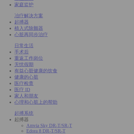
家庭监护
冶疗解决方案
起搏器
植入式除颤器
心脏再同步治疗
日常生活
手术后
重返工作岗位
无忧假期
有益心脏健康的饮食
健康的心脏
医疗检查
医疗 ID
家人和朋友
心理和心脏上的帮助
起搏系统
起搏器
Amvia Sky DR-T/SR-T
Edora 8 DR-T/SR-T