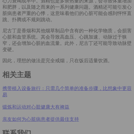
心力衰竭或卒中。酒精也是多余热量的来源，会导致体重增加
和肥胖，以及随之而来的一系列健康问题。酒精还可能引发心
脏病患者严重的心悸，这意味着他们的心脏可能会感到怦怦直
跳、扑腾或不规则跳动。
尼古丁是香烟和其他烟草制品中含有的一种化学物质，会损害
心脏和血管系统。其会导致高血压、心跳加速、动脉过于狭
窄，还会增加心脏的血流量。此外，尼古丁还可能导致动脉壁
变硬。
因此，理想的做法是完全戒烟，只在饭后适量饮酒。
相关主题
携带植入设备旅行：只需几个简单的准备步骤，比想象中更容
易
锻炼和运动对心脏健康大有裨益
亲友如何为心脏病患者提供最佳支持
联系我们