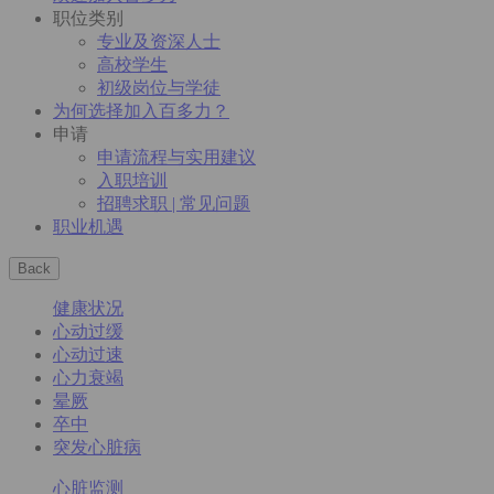
职位类别
专业及资深人士
高校学生
初级岗位与学徒
为何选择加入百多力？
申请
申请流程与实用建议
入职培训
招聘求职 | 常见问题
职业机遇
Back
健康状况
心动过缓
心动过速
心力衰竭
晕厥
卒中
突发心脏病
心脏监测