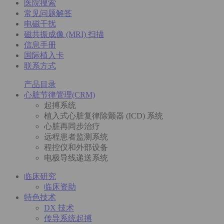
医院搜索
常见问题解答
电磁干扰
磁共振成像 (MRI) 扫描
信息手册
国际植入卡
联系方式
产品目录
心脏节律管理(CRM)
起搏系统
植入式心脏复律除颤器 (ICD) 系统
心脏再同步治疗
远程患者监测系统
程控仪和外部设备
电极导线递送系统
临床研究
临床资助
特色技术
DX 技术
传导系统起搏