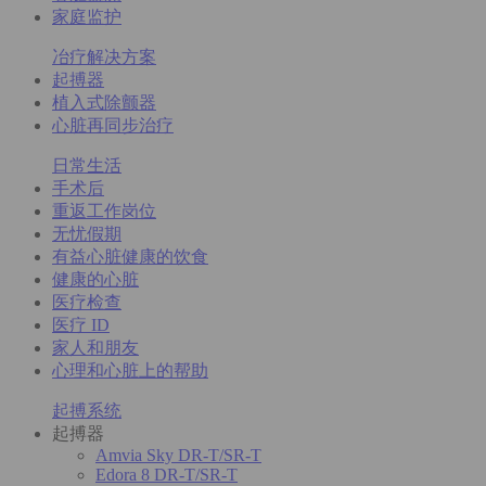
家庭监护
冶疗解决方案
起搏器
植入式除颤器
心脏再同步治疗
日常生活
手术后
重返工作岗位
无忧假期
有益心脏健康的饮食
健康的心脏
医疗检查
医疗 ID
家人和朋友
心理和心脏上的帮助
起搏系统
起搏器
Amvia Sky DR-T/SR-T
Edora 8 DR-T/SR-T