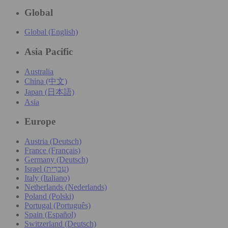
Global
Global (English)
Asia Pacific
Australia
China (中文)
Japan (日本語)
Asia
Europe
Austria (Deutsch)
France (Français)
Germany (Deutsch)
Israel (עִברִית)
Italy (Italiano)
Netherlands (Nederlands)
Poland (Polski)
Portugal (Português)
Spain (Español)
Switzerland (Deutsch)