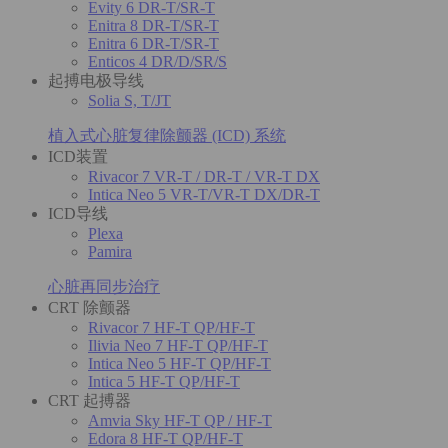
Evity 6 DR-T/SR-T
Enitra 8 DR-T/SR-T
Enitra 6 DR-T/SR-T
Enticos 4 DR/D/SR/S
起搏电极导线
Solia S, T/JT
植入式心脏复律除颤器 (ICD) 系统
ICD装置
Rivacor 7 VR-T / DR-T / VR-T DX
Intica Neo 5 VR-T/VR-T DX/DR-T
ICD导线
Plexa
Pamira
心脏再同步治疗
CRT 除颤器
Rivacor 7 HF-T QP/HF-T
Ilivia Neo 7 HF-T QP/HF-T
Intica Neo 5 HF-T QP/HF-T
Intica 5 HF-T QP/HF-T
CRT 起搏器
Amvia Sky HF-T QP / HF-T
Edora 8 HF-T QP/HF-T