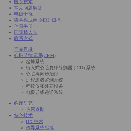
医院搜索
常见问题解答
电磁干扰
磁共振成像 (MRI) 扫描
信息手册
国际植入卡
联系方式
产品目录
心脏节律管理(CRM)
起搏系统
植入式心脏复律除颤器 (ICD) 系统
心脏再同步治疗
远程患者监测系统
程控仪和外部设备
电极导线递送系统
临床研究
临床资助
特色技术
DX 技术
传导系统起搏