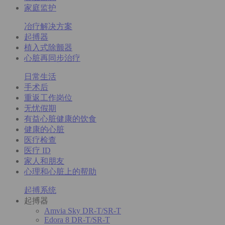
家庭监护
冶疗解决方案
起搏器
植入式除颤器
心脏再同步治疗
日常生活
手术后
重返工作岗位
无忧假期
有益心脏健康的饮食
健康的心脏
医疗检查
医疗 ID
家人和朋友
心理和心脏上的帮助
起搏系统
起搏器
Amvia Sky DR-T/SR-T
Edora 8 DR-T/SR-T