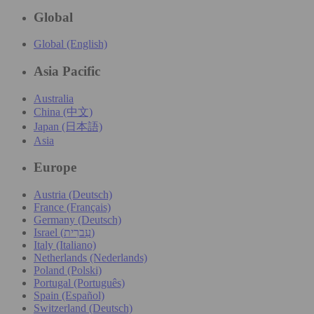
Global
Global (English)
Asia Pacific
Australia
China (中文)
Japan (日本語)
Asia
Europe
Austria (Deutsch)
France (Français)
Germany (Deutsch)
Israel (עִברִית)
Italy (Italiano)
Netherlands (Nederlands)
Poland (Polski)
Portugal (Português)
Spain (Español)
Switzerland (Deutsch)