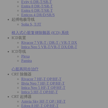
Evity 6 DR-T/SR-T
Enitra 8 DR-T/SR-T
Enitra 6 DR-T/SR-T
Enticos 4 DR/D/SR/S
起搏电极导线
Solia S, T/JT
植入式心脏复律除颤器 (ICD) 系统
ICD装置
Rivacor 7 VR-T / DR-T / VR-T DX
Intica Neo 5 VR-T/VR-T DX/DR-T
ICD导线
Plexa
Pamira
心脏再同步治疗
CRT 除颤器
Rivacor 7 HF-T QP/HF-T
Ilivia Neo 7 HF-T QP/HF-T
Intica Neo 5 HF-T QP/HF-T
Intica 5 HF-T QP/HF-T
CRT 起搏器
Amvia Sky HF-T QP / HF-T
Edora 8 HF-T QP/HF-T