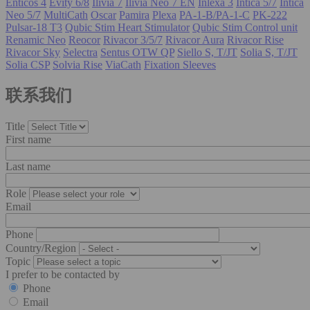
Enticos 4
Evity 6/8
Ilivia 7
Ilivia Neo 7 EN
Inlexa 3
Intica 5/7
Intica
Neo 5/7
MultiCath
Oscar
Pamira
Plexa
PA-1-B/PA-1-C
PK-222
Pulsar-18 T3
Qubic Stim Heart Stimulator
Qubic Stim Control unit
Renamic Neo
Reocor
Rivacor 3/5/7
Rivacor Aura
Rivacor Rise
Rivacor Sky
Selectra
Sentus OTW QP
Siello S, T/JT
Solia S, T/JT
Solia CSP
Solvia Rise
ViaCath
Fixation Sleeves
联系我们
Title
First name
Last name
Role
Email
Phone
Country/Region
Topic
I prefer to be contacted by
Phone
Email