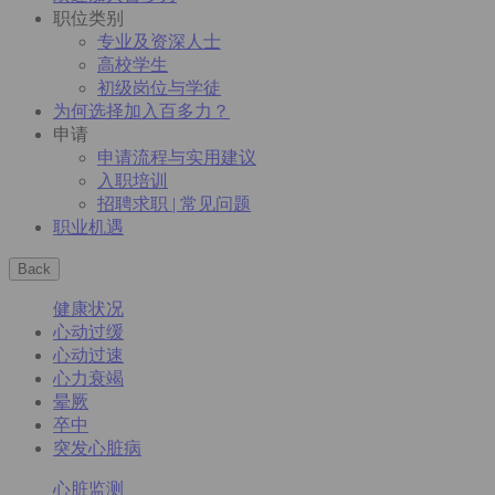
职位类别
专业及资深人士
高校学生
初级岗位与学徒
为何选择加入百多力？
申请
申请流程与实用建议
入职培训
招聘求职 | 常见问题
职业机遇
Back
健康状况
心动过缓
心动过速
心力衰竭
晕厥
卒中
突发心脏病
心脏监测