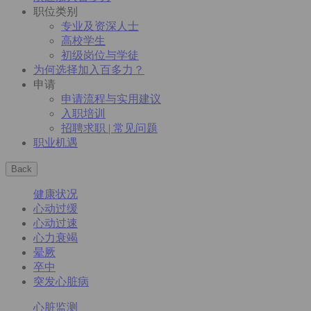
职位类别
专业及资深人士
高校学生
初级岗位与学徒
为何选择加入百多力？
申请
申请流程与实用建议
入职培训
招聘求职 | 常见问题
职业机遇
Back
健康状况
心动过缓
心动过速
心力衰竭
晕厥
卒中
突发心脏病
心脏监测