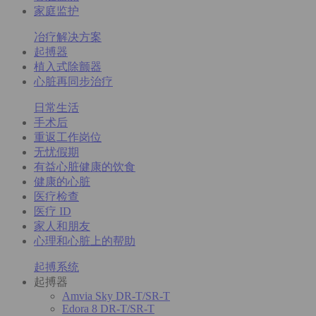
家庭监护
冶疗解决方案
起搏器
植入式除颤器
心脏再同步治疗
日常生活
手术后
重返工作岗位
无忧假期
有益心脏健康的饮食
健康的心脏
医疗检查
医疗 ID
家人和朋友
心理和心脏上的帮助
起搏系统
起搏器
Amvia Sky DR-T/SR-T
Edora 8 DR-T/SR-T