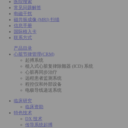
医院搜索
常见问题解答
电磁干扰
磁共振成像 (MRI) 扫描
信息手册
国际植入卡
联系方式
产品目录
心脏节律管理(CRM)
起搏系统
植入式心脏复律除颤器 (ICD) 系统
心脏再同步治疗
远程患者监测系统
程控仪和外部设备
电极导线递送系统
临床研究
临床资助
特色技术
DX 技术
传导系统起搏