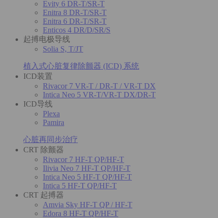
Evity 6 DR-T/SR-T
Enitra 8 DR-T/SR-T
Enitra 6 DR-T/SR-T
Enticos 4 DR/D/SR/S
起搏电极导线
Solia S, T/JT
植入式心脏复律除颤器 (ICD) 系统
ICD装置
Rivacor 7 VR-T / DR-T / VR-T DX
Intica Neo 5 VR-T/VR-T DX/DR-T
ICD导线
Plexa
Pamira
心脏再同步治疗
CRT 除颤器
Rivacor 7 HF-T QP/HF-T
Ilivia Neo 7 HF-T QP/HF-T
Intica Neo 5 HF-T QP/HF-T
Intica 5 HF-T QP/HF-T
CRT 起搏器
Amvia Sky HF-T QP / HF-T
Edora 8 HF-T QP/HF-T